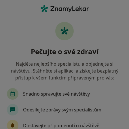
Hla
Gynekolog • Český Krumlov, jihočeský
Filtry
• 1
Mapa
Doporučení gynekologové s Zdravotní
Pečujte o své zdraví
pojišťovna ministerstva vnitra ČR Český
Krumlov
Najděte nejlepšího specialistu a objednejte si
Jak řadíme výsledky vyhledávání?
návštěvu. Stáhněte si aplikaci a získejte bezplatný
přístup k všem funkcím připraveným pro vás:
Snadno spravujte své návštěvy
Odesílejte zprávy svým specialistům
Dostávejte připomenutí o návštěvě
MUDr. František Weber