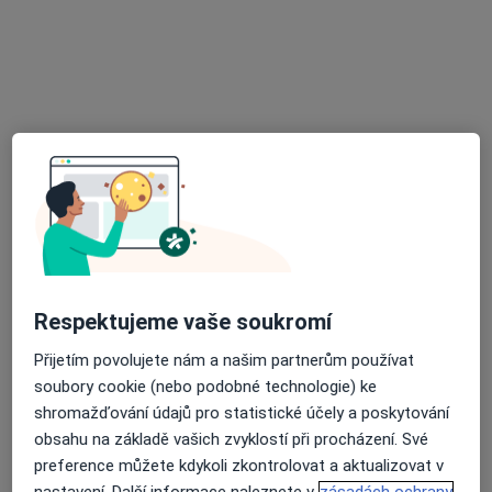
25 názorů
Urbinská 187, Český Krumlov
•
Mapa
Femina - gynekol. ordinace
Tento specialista nenabízí online rezervaci termínu na této adrese.
Rezervovat termín
Respektujeme vaše soukromí
Přijetím povolujete nám a našim partnerům používat
soubory cookie (nebo podobné technologie) ke
Nemocnice Český Krumlov, a.s.
shromažďování údajů pro statistické účely a poskytování
·
Více
Gynekolog, Anesteziolog, Chirurg
obsahu na základě vašich zvyklostí při procházení. Své
5 názorů
preference můžete kdykoli zkontrolovat a aktualizovat v