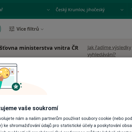
ace, nemoc nebo příjmení
Město nebo region
Více filtrů
išťovna ministerstva vnitra ČR
Jak řadíme výsledky
vyhledávání?
á
Dnes
Zítra
Ne
Po
7 Srpen
8 Srpen
9 Srpen
10 Srpe
Online rezervace termínu není k dispozic
Rezervovat termín
ujeme vaše soukromí
ovolujete nám a našim partnerům používat soubory cookie (nebo po
e) ke shromažďování údajů pro statistické účely a poskytování obs