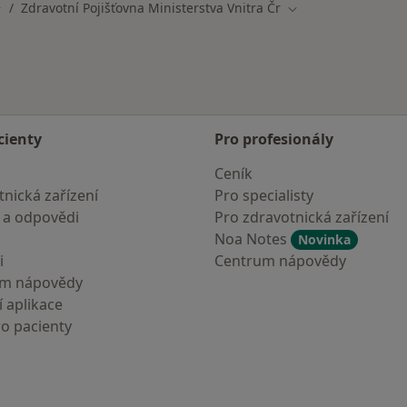
Zdravotní Pojišťovna Ministerstva Vnitra Čr
měna města
Změna města
cienty
Pro profesionály
Ceník
nická zařízení
Pro specialisty
 a odpovědi
Pro zdravotnická zařízení
Noa Notes
Novinka
i
Centrum nápovědy
um nápovědy
 aplikace
ro pacienty