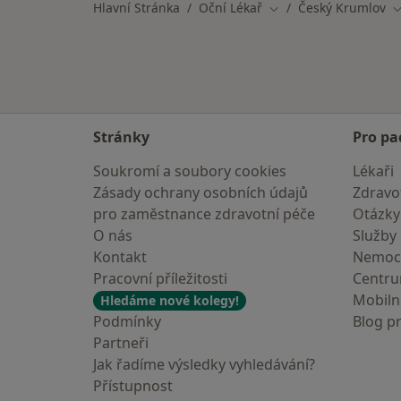
Hlavní Stránka
Oční Lékař
Český Krumlov
Změna města
Z
Stránky
Pro pa
Soukromí a soubory cookies
Lékaři
Zásady ochrany osobních údajů
Zdravot
pro zaměstnance zdravotní péče
Otázky
O nás
Služby
Kontakt
Nemoc
Pracovní příležitosti
Centr
Mobilní
Hledáme nové kolegy!
Podmínky
Blog p
Partneři
Jak řadíme výsledky vyhledávání?
Přístupnost