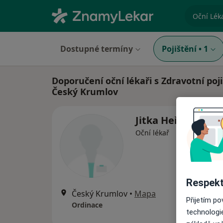
specializ
Dostupné termíny
Pojištění
•
1
Doporučení oční lékaři s Zdravotní poj
Český Krumlov
Jitka Heřmánkov
Oční lékař
Respekt
Český Krumlov
•
Mapa
Přijetím p
Ordinace
technologi