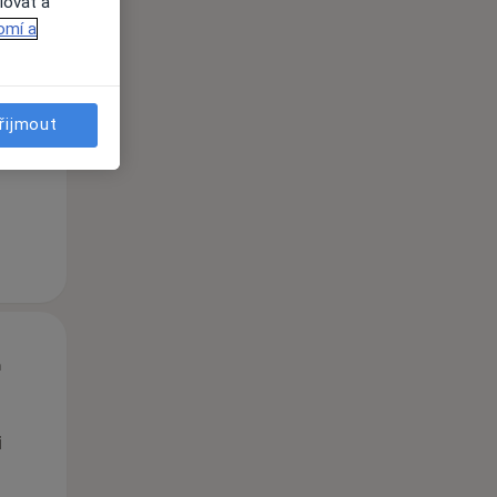
lovat a
omí a
Út
St
Čt
n
11 Srpen
12 Srpen
13 Srpen
řijmout
i
Út
St
Čt
n
11 Srpen
12 Srpen
13 Srpen
i