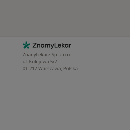
Kontakt
ZnamyLekar - Hlavní stránka
ZnanyLekarz Sp. z o.o.
ul. Kolejowa 5/7
01-217 Warszawa, Polska