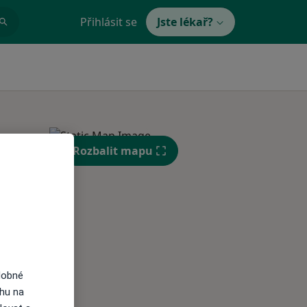
Přihlásit se
Jste lékař?
Rozbalit mapu
Út
St
Čt
n
11 Srpen
12 Srpen
13 Srpen
i
dobné
ahu na