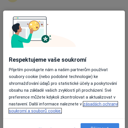
Neurolog
58 názorů
Průměrné hodnocení na Apple a Play Store 4.5
Tovární 165, Český Krumlov
•
Mapa
Neurologická ambulance
Tento specialista nenabízí online rezervaci termínu na této adrese.
Rezervovat termín
Respektujeme vaše soukromí
Přijetím povolujete nám a našim partnerům používat
soubory cookie (nebo podobné technologie) ke
shromažďování údajů pro statistické účely a poskytování
obsahu na základě vašich zvyklostí při procházení. Své
preference můžete kdykoli zkontrolovat a aktualizovat v
nastavení. Další informace naleznete v
zásadách ochrany
soukromí a souborů cookie.
Nemocnice Český Krumlov, a.s.
·
Více
Neurolog, Anesteziolog, Chirurg