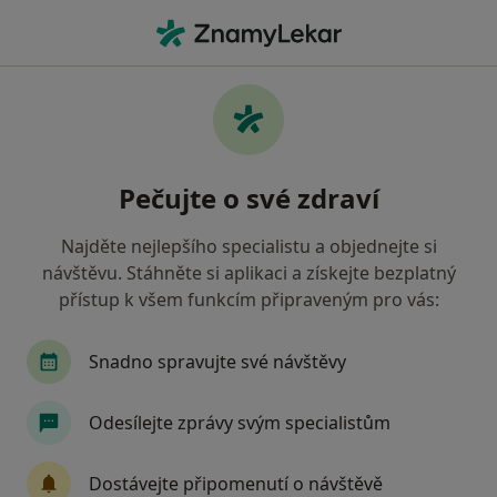
Hla
Neurolog • Český Krumlov, jihočeský
Filtry
• 1
Mapa
Doporučení neurologové s Zdravotní
Pečujte o své zdraví
pojišťovna ministerstva vnitra ČR Český
Krumlov
Najděte nejlepšího specialistu a objednejte si
Jak řadíme výsledky vyhledávání?
návštěvu. Stáhněte si aplikaci a získejte bezplatný
přístup k všem funkcím připraveným pro vás:
Snadno spravujte své návštěvy
Odesílejte zprávy svým specialistům
Dostávejte připomenutí o návštěvě
MUDr. Dana Nováčková