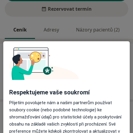
Rezervovat termín
Ceník
Adresy
Názory pacientů (2)
Ceník
Informace o službách a cenách nejsou k dispozici
Tento specialista ještě nepřidával žádné informace o
svých službách.
Respektujeme vaše soukromí
Přijetím povolujete nám a našim partnerům používat
Adresa
soubory cookie (nebo podobné technologie) ke
shromažďování údajů pro statistické účely a poskytování
obsahu na základě vašich zvyklostí při procházení. Své
Ordinace
preference můžete kdykoli zkontrolovat a aktualizovat v
Český Krumlov