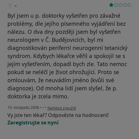
-
Byl jsem u p. doktorky vyšetřen pro závažné
problémy, dle jejího písemného vyjádření bez
nálezu. O dva dny později jsem byl vyšetřen
neurologem v Č. Budějovicích, byl mi
diagnostikován periferní neurogenní tetanický
syndrom. Kdybych lékařce věřil a spokojil se s
jejím vyšetřením, dopadl bych zle. Tato nemoc
pokud se neléčí je život ohrožující. Proto se
omlouvám, že neuvádím jméno (kvůli své
diagnoze). Od mnoha lidí jsem slyšel, že p.
doktorka je zcela mimo.
podle názoru uživatele -
19. listopadu 2008
•
•
•
Nahlásit zneužití
Vy jste ten lékař? Odpovězte na hodnocení!
Zaregistrujte se nyní