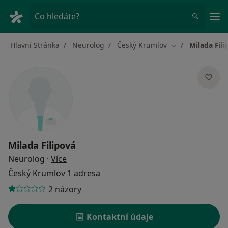
Hla
Co hledáte?
Hlavní Stránka
Neurolog
Český Krumlov
Milada Fil
Změna města
Milada Filipová
o specializacích
Neurolog
·
Více
Český Krumlov
1 adresa
2 názory
Kontaktní údaje