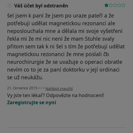
Váš účet byl odstraněn
šel jsem k paní že jsem po uraze pateří a že
potřebuji udělat magnetickou rezonanci ale
neposlouchala mne a dělala mi svoje vyšetření
řekla mi že mi nic není že mam Stuhle svaly
přitom sem tak k ni šel s tím že potřebuji udělat
magnetickou rezonanci že mne poslali čb
neurochirurgie že se uvažuje o operaci obratle
nevím co to je za paní doktorku v její ordinaci
se už neukážu.
podle názoru uživatele Váš účet byl odstraněn
21. července 2015
•
•
•
Nahlásit zneužití
Vy jste ten lékař? Odpovězte na hodnocení!
Zaregistrujte se nyní