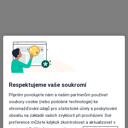
FETMED - Centrum fetální medicíny,
genetiky a gynekologie
·
Více
Genetik, Diagnostik, Gynekolog
Dr. Martínka 1291/7, Ostrava
•
Mapa
FETMED - Centrum fetální medicíny, genetiky a gynekologie
Tato klinika nemá specialisty s dostupnými termíny v online kalendáři
Zobrazit profil
Respektujeme vaše soukromí
Přijetím povolujete nám a našim partnerům používat
soubory cookie (nebo podobné technologie) ke
shromažďování údajů pro statistické účely a poskytování
obsahu na základě vašich zvyklostí při procházení. Své
preference můžete kdykoli zkontrolovat a aktualizovat v