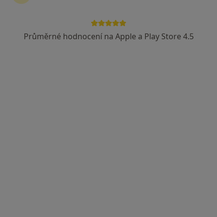
Průměrné hodnocení na Apple a Play Store 4.5
Gynartis, s.r.o., gynekologie, dětská
gynekologie, estetická gynekologie
·
Více
Genetik, Diagnostik, Gynekolog
2 názory
17. listopadu 595, Ostrava
•
Mapa
Gynartis, s.r.o., gynekologie, dětská gynekologie, estetická gynekologie
Tato klinika nemá specialisty s dostupnými termíny v online kalendáři
Zobrazit profil