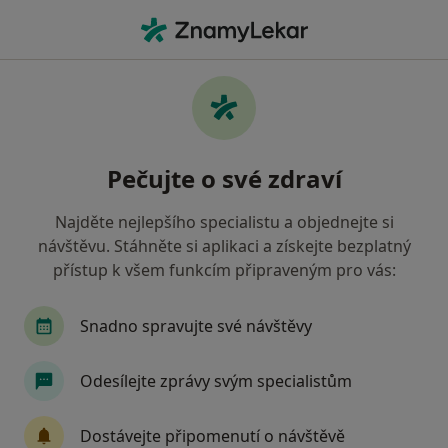
Hla
Genetik • Ostrava, moravskoslezský
Filtry
Mapa
Genetik Ostrava
Pečujte o své zdraví
Jak řadíme výsledky vyhledávání?
Najděte nejlepšího specialistu a objednejte si
návštěvu. Stáhněte si aplikaci a získejte bezplatný
Jakou pojišťovnu máte?
přístup k všem funkcím připraveným pro vás:
Oborová zdravotní pojišťovna
Vojenská zdravo
Snadno spravujte své návštěvy
Odesílejte zprávy svým specialistům
Dostávejte připomenutí o návštěvě