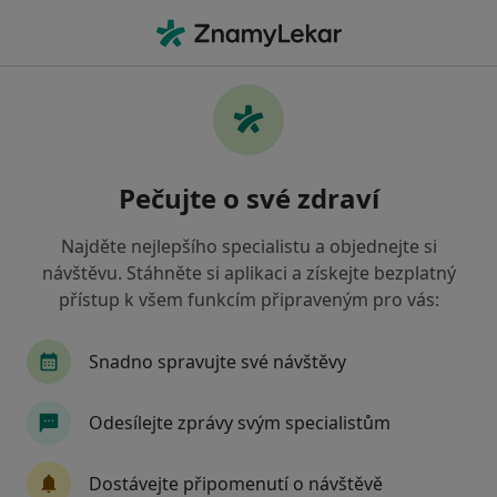
Hla
Gastroenterolog • Žďár nad Sázavou, vysočina
Filtry
Mapa
Gastroenterolog Žďár nad Sázavou
Pečujte o své zdraví
Jak řadíme výsledky vyhledávání?
Najděte nejlepšího specialistu a objednejte si
návštěvu. Stáhněte si aplikaci a získejte bezplatný
Jakou pojišťovnu máte?
přístup k všem funkcím připraveným pro vás:
Oborová zdravotní pojišťovna
Snadno spravujte své návštěvy
Odesílejte zprávy svým specialistům
Dostávejte připomenutí o návštěvě