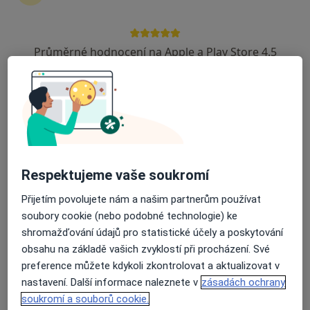
Průměrné hodnocení na Apple a Play Store 4.5
lékař Jaroslav Bělohlávek
Gastroenterolog, Pediatr
Studentská 1694, Žďár nad Sázavou
•
Mapa
RJB pediatrie s.r.o.
Tento specialista nenabízí online rezervaci termínu na této adrese.
Rezervovat termín
Respektujeme vaše soukromí
Přijetím povolujete nám a našim partnerům používat
soubory cookie (nebo podobné technologie) ke
shromažďování údajů pro statistické účely a poskytování
obsahu na základě vašich zvyklostí při procházení. Své
preference můžete kdykoli zkontrolovat a aktualizovat v
nastavení. Další informace naleznete v
zásadách ochrany
soukromí a souborů cookie.