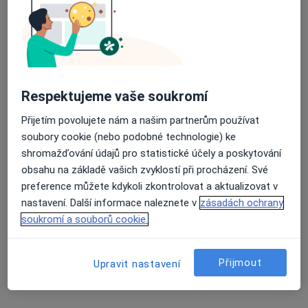
Průměrné hodnocení na Apple a Play Store 4.5
MUDr. Richard Vobořil
Gastroenterolog, Internista
17 názorů
Respektujeme vaše soukromí
Nemocniční 429, Český Krumlov
•
Mapa
Přijetím povolujete nám a našim partnerům používat
Nemocnice Český Krumlov, a.s.
soubory cookie (nebo podobné technologie) ke
Tento specialista nenabízí online rezervaci termínu na této adrese.
shromažďování údajů pro statistické účely a poskytování
obsahu na základě vašich zvyklostí při procházení. Své
Rezervovat termín
preference můžete kdykoli zkontrolovat a aktualizovat v
nastavení. Další informace naleznete v
zásadách ochrany
soukromí a souborů cookie.
Přijmout
Upravit nastavení