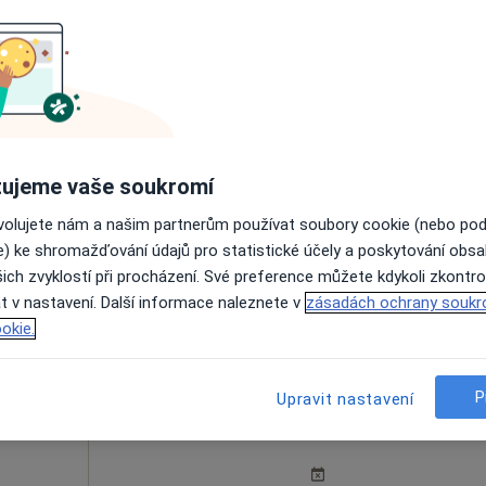
opová
Dnes
Zítra
Út
St
9 Srpen
10 Srpen
11 Srpen
12 Srpe
ujeme vaše soukromí
Online rezervace termínu není k dispozic
ovolujete nám a našim partnerům používat soubory cookie (nebo po
e) ke shromažďování údajů pro statistické účely a poskytování obs
Rezervovat termín
ich zvyklostí při procházení. Své preference můžete kdykoli zkontro
t v nastavení. Další informace naleznete v
zásadách ochrany soukr
okie.
P
Upravit nastavení
Dnes
Zítra
Út
St
9 Srpen
10 Srpen
11 Srpen
12 Srpe