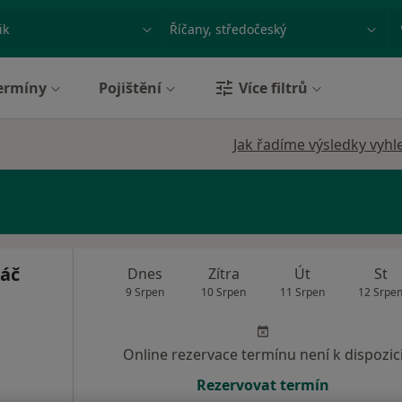
ace, nemoc nebo příjmení
Město nebo region
ermíny
Pojištění
Více filtrů
Jak řadíme výsledky vyhl
áč
Dnes
Zítra
Út
St
9 Srpen
10 Srpen
11 Srpen
12 Srpe
Online rezervace termínu není k dispozic
Rezervovat termín