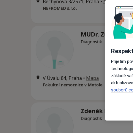
Bechyňova 3/2571, Praha
•
Mapa
NEFROMED s.r.o.
MUDr. Zuzana Kn
Diagnostik
Respekt
Přijetím p
technologi
základě vaš
V Úvalu 84, Praha
•
Mapa
aktualizova
Fakultní nemocnice v Motole
souborů co
Zdeněk Dušek
Diagnostik