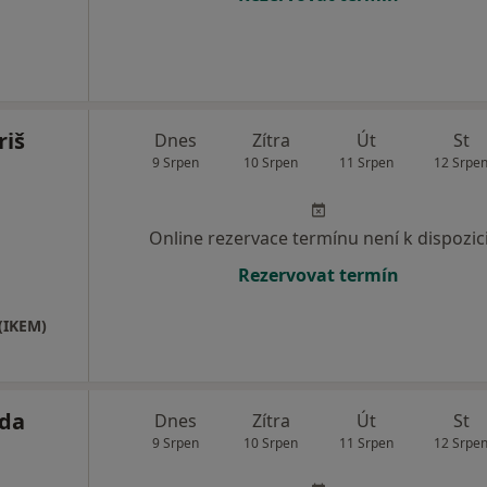
riš
Dnes
Zítra
Út
St
9 Srpen
10 Srpen
11 Srpen
12 Srpe
Online rezervace termínu není k dispozic
Rezervovat termín
 (IKEM)
uda
Dnes
Zítra
Út
St
9 Srpen
10 Srpen
11 Srpen
12 Srpe