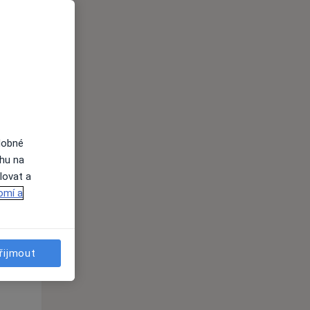
Čt
Pá
So
n
13 Srpen
14 Srpen
15 Srpen
i
dobné
ahu na
lovat a
omí a
řijmout
Čt
Pá
So
n
13 Srpen
14 Srpen
15 Srpen