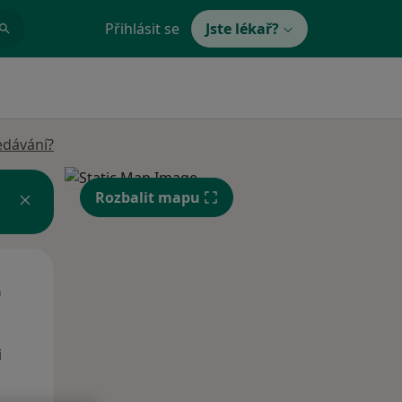
Přihlásit se
Jste lékař?
edávání?
Rozbalit mapu
Čt
Pá
So
n
13 Srpen
14 Srpen
15 Srpen
i