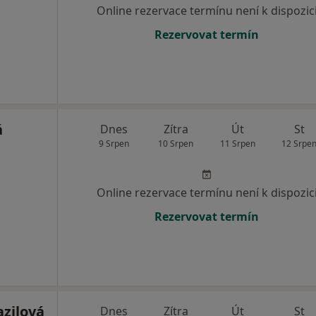
Online rezervace termínu není k dispozic
Rezervovat termín
á
Dnes
Zítra
Út
St
9 Srpen
10 Srpen
11 Srpen
12 Srpe
Online rezervace termínu není k dispozic
Rezervovat termín
azilová
Dnes
Zítra
Út
St