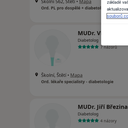
Školní 562, Štětí
•
Mapa
základě vaš
Ord. PL pro dospělé + diabetologie
aktualizova
souborů co
MUDr. Vlasta Kaz
Diabetolog
7 názorů
Školní, Štětí
•
Mapa
Ord. lékaře specialisty - diabetologie
MUDr. Jiří Březina
Diabetolog
4 názory