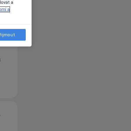
lovat a
omí a
St
Čt
Pá
řijmout
n
12 Srpen
13 Srpen
14 Srpen
i
St
Čt
Pá
n
12 Srpen
13 Srpen
14 Srpen