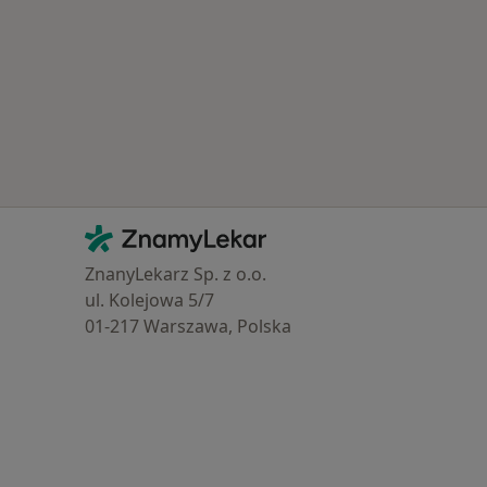
Kontakt
ZnamyLekar - Hlavní stránka
ZnanyLekarz Sp. z o.o.
ul. Kolejowa 5/7
01-217 Warszawa, Polska