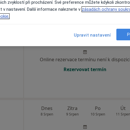
ich zvyklostí při procházení. Své preference můžete kdykoli zkontro
t v nastavení. Další informace naleznete v
zásadách ochrany soukr
okie.
etská
Dnes
Zítra
Po
Út
P
Upravit nastavení
8 Srpen
9 Srpen
10 Srpen
11 Srpe
Online rezervace termínu není k dispozic
Rezervovat termín
Dnes
Zítra
Po
Út
8 Srpen
9 Srpen
10 Srpen
11 Srpe