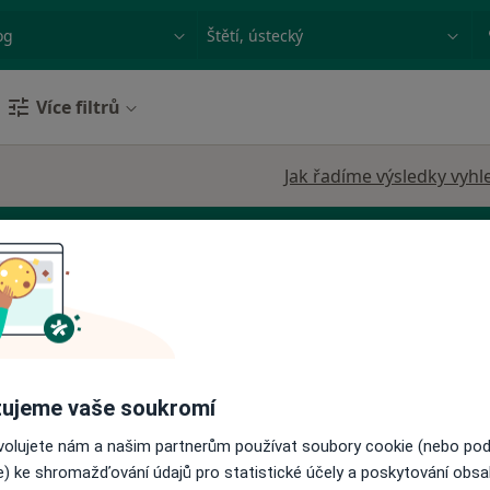
ace, nemoc nebo příjmení
Město nebo region
Více filtrů
Jak řadíme výsledky vyhl
Dnes
Zítra
Po
Út
8 Srpen
9 Srpen
10 Srpen
11 Srpe
,
ujeme vaše soukromí
Online rezervace termínu není k dispozic
ovolujete nám a našim partnerům používat soubory cookie (nebo po
Rezervovat termín
e) ke shromažďování údajů pro statistické účely a poskytování obs