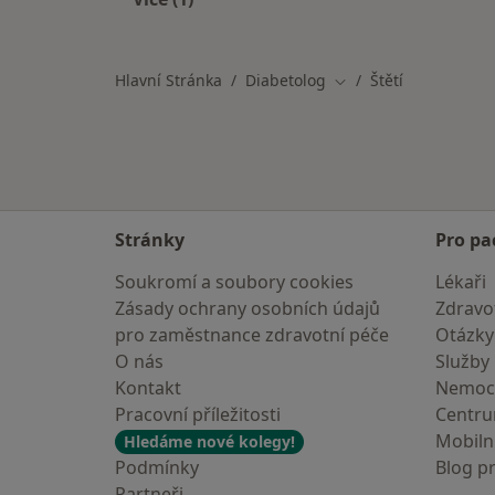
Více v kategorii: V okolí Štětí
Hlavní Stránka
Diabetolog
Štětí
Změna města
Stránky
Pro pa
Soukromí a soubory cookies
Lékaři
Zásady ochrany osobních údajů
Zdravot
pro zaměstnance zdravotní péče
Otázky
O nás
Služby
Kontakt
Nemoc
Pracovní příležitosti
Centr
Mobilní
Hledáme nové kolegy!
Podmínky
Blog p
Partneři