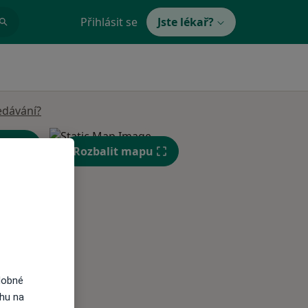
Přihlásit se
Jste lékař?
edávání?
Rozbalit mapu
St
Čt
Pá
n
12 Srpen
13 Srpen
14 Srpen
i
dobné
ahu na