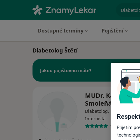
specializ
Dostupné termíny
Pojištění
Diabetolog Štětí
Jakou pojišťovnu máte?
MUDr. Kateřina
Smoleňáková
Diabetolog, Praktický lékař
Respekt
Internista
16 názorů
Přijetím p
technologi