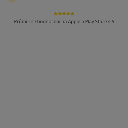
Nemocnice sv. Alžběty Na Slupi
·
Více
Alergolog, Gastroenterolog, Imunolog
Průměrné hodnocení na Apple a Play Store 4.5
Na Slupi 448/6,
•
Mapa
Nemocnice sv. Alžběty Na Slupi
Tato klinika nemá specialisty s dostupnými termíny v online kalendáři
Zobrazit profil
Richard Souček
Alergolog