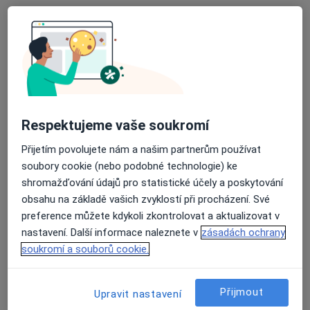
Adresa 1
Adresa 2
Slunečné náměstí 15, Praha
•
Mapa
Alergologie MUDr. Zuzana Vančíková, CSc. - Imunogen s.r.o.
Tento specialista nenabízí online rezervaci termínu na této adrese.
Respektujeme vaše soukromí
Rezervovat termín
Přijetím povolujete nám a našim partnerům používat
soubory cookie (nebo podobné technologie) ke
shromažďování údajů pro statistické účely a poskytování
obsahu na základě vašich zvyklostí při procházení. Své
preference můžete kdykoli zkontrolovat a aktualizovat v
nastavení. Další informace naleznete v
zásadách ochrany
soukromí a souborů cookie.
MUDr. Zdenka Kábrtová
Přijmout
Upravit nastavení
Alergolog