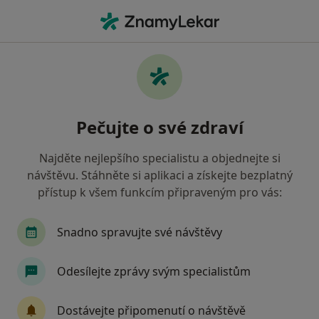
Hla
Alergolog • Dolní Břežany, středočeský
Filtry
Mapa
Alergolog Dolní Břežany
Pečujte o své zdraví
Jak řadíme výsledky vyhledávání?
Najděte nejlepšího specialistu a objednejte si
návštěvu. Stáhněte si aplikaci a získejte bezplatný
Jakou pojišťovnu máte?
přístup k všem funkcím připraveným pro vás:
Snadno spravujte své návštěvy
Odesílejte zprávy svým specialistům
Dostávejte připomenutí o návštěvě