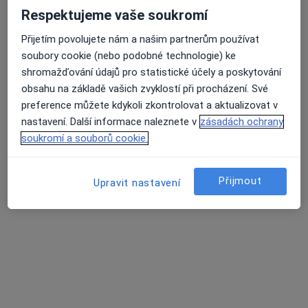
Respektujeme vaše soukromí
4 názory
Přijetím povolujete nám a našim partnerům používat
Sokolovská, 508, Uherské Hradiště
•
Mapa
Průměrné hodnocení na Apple a Play Store 4.5
soubory cookie (nebo podobné technologie) ke
MDDr. Zdeněk Volek
shromažďování údajů pro statistické účely a poskytování
Bělení zubů
od 3 500 kč
obsahu na základě vašich zvyklostí při procházení. Své
Tento specialista nenabízí online rezervaci termínu na této adrese.
preference můžete kdykoli zkontrolovat a aktualizovat v
nastavení. Další informace naleznete v
zásadách ochrany
Rezervovat termín
soukromí a souborů cookie.
Přijmout
Upravit nastavení
MUDr. Evžen Kořistka
Zubař