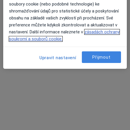
soubory cookie (nebo podobné technologie) ke
5 názorů
shromažďování údajů pro statistické účely a poskytování
9. května 810, Litomyšl
•
Mapa
obsahu na základě vašich zvyklostí při procházení. Své
Průměrné hodnocení na Apple a Play Store 4.5
Sam. ordinace PL - stomatologa
preference můžete kdykoli zkontrolovat a aktualizovat v
Tento specialista nenabízí online rezervaci termínu na této adrese.
nastavení. Další informace naleznete v
zásadách ochrany
soukromí a souborů cookie.
Rezervovat termín
Přijmout
Upravit nastavení
Hlavní Stránka
Zubař
Svitavy
Změna města
Zaměstnanecká Pojišťovna Škoda
Změna města
Stránky