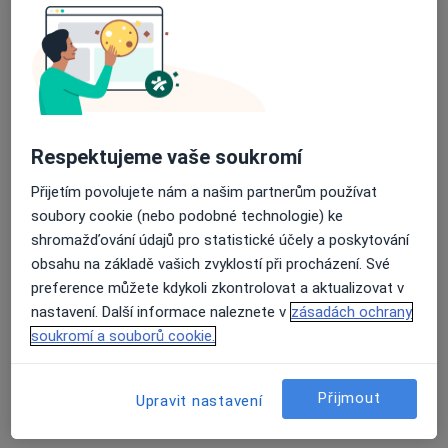
lékař Maryana Kovalchuk
·
Více
Zubař
729 názorů
Na Poříčním právu 376/1, Praha
•
Mapa
HOLISTIC DENTAL AND PHYSIO CENTRE s.r.o.
Respektujeme vaše soukromí
Tento specialista nenabízí online rezervaci termínu na této adrese.
Přijetím povolujete nám a našim partnerům používat
soubory cookie (nebo podobné technologie) ke
Rezervovat termín
shromažďování údajů pro statistické účely a poskytování
obsahu na základě vašich zvyklostí při procházení. Své
preference můžete kdykoli zkontrolovat a aktualizovat v
nastavení. Další informace naleznete v
zásadách ochrany
soukromí a souborů cookie.
Přijmout
Upravit nastavení