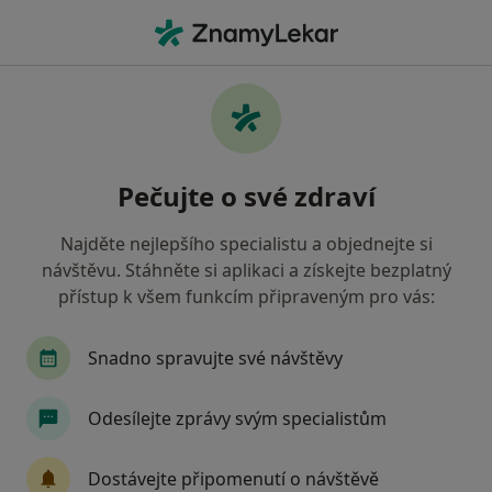
Hla
Zubař • Příbram, středočeský
Filtry
• 1
Mapa
Doporučení zubaři s Všeobecná zdravotní
Pečujte o své zdraví
pojišťovna Příbram
Jak řadíme výsledky vyhledávání?
Najděte nejlepšího specialistu a objednejte si
návštěvu. Stáhněte si aplikaci a získejte bezplatný
přístup k všem funkcím připraveným pro vás:
Snadno spravujte své návštěvy
Odesílejte zprávy svým specialistům
Dr. Taras Ishkov
Dostávejte připomenutí o návštěvě
·
Více
Zubař