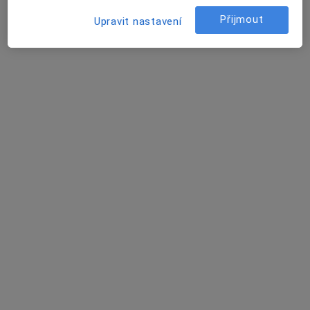
Tvorkovských 223/13, Ostrava
•
Mapa
Přijmout
Upravit nastavení
MUDr. Radana Vodičková
Tento specialista nenabízí online rezervaci termínu na této adrese.
Rezervovat termín
Hana Kozlovská
Zubař
Hlučínská 41, Dolní Benešov
•
Mapa
Stomatologická laboratoř