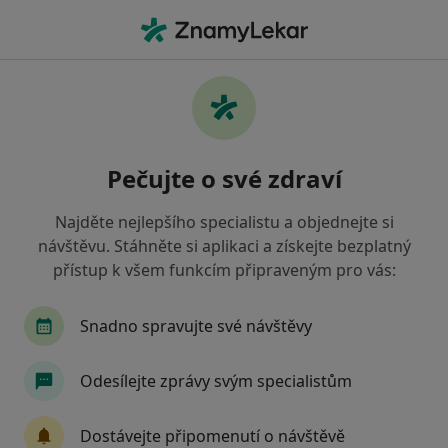
Hla
Zubař • Mariánské Hory a Hulváky, Ostrava, moravskoslezský
Filtry
Mapa
Zubař, Mariánské Hory a Hulváky, Ostrava
Pečujte o své zdraví
Jak řadíme výsledky vyhledávání?
Najděte nejlepšího specialistu a objednejte si
návštěvu. Stáhněte si aplikaci a získejte bezplatný
Jakou pojišťovnu máte?
přístup k všem funkcím připraveným pro vás:
Všeobecná zdravotní pojišťovna
Zdravotní poj
Snadno spravujte své návštěvy
Odesílejte zprávy svým specialistům
Dostávejte připomenutí o návštěvě