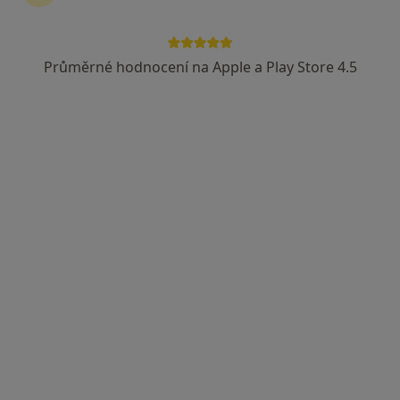
Průměrné hodnocení na Apple a Play Store 4.5
MUDr. Zuzana Štibrichová
Zubař
21 názorů
Kozinova 5/5296, Ostrava
•
Mapa
Praktický lékař stomatolog
Tento specialista nenabízí online rezervaci termínu na této adrese.
Rezervovat termín