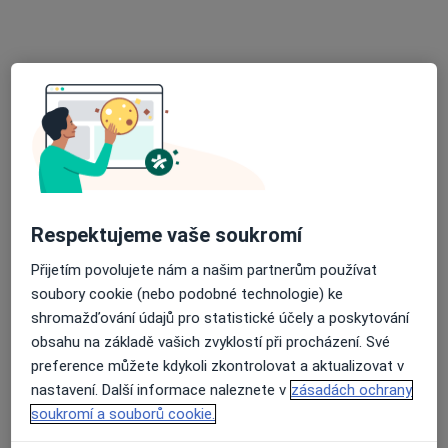
MUDr. Kateřina Pražáková
Zubař
31 názorů
kpt. Jaroše 35/5572, Ostrava
•
Mapa
Praktický lékař stomatolog
Tento specialista nenabízí online rezervaci termínu na této adrese.
Rezervovat termín
Respektujeme vaše soukromí
Přijetím povolujete nám a našim partnerům používat
soubory cookie (nebo podobné technologie) ke
shromažďování údajů pro statistické účely a poskytování
obsahu na základě vašich zvyklostí při procházení. Své
preference můžete kdykoli zkontrolovat a aktualizovat v
nastavení. Další informace naleznete v
zásadách ochrany
Radana Vodičková
soukromí a souborů cookie.
·
Více
Zubař