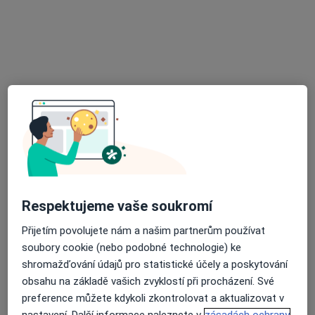
Zubař
3 názory
Korunní 76, Ostrava
•
Mapa
Praktický lékař stomatolog
Tento specialista nenabízí online rezervaci termínu na této adrese.
Rezervovat termín
Respektujeme vaše soukromí
Přijetím povolujete nám a našim partnerům používat
soubory cookie (nebo podobné technologie) ke
shromažďování údajů pro statistické účely a poskytování
Eva Němcová
obsahu na základě vašich zvyklostí při procházení. Své
Zubař
preference můžete kdykoli zkontrolovat a aktualizovat v
3 názory