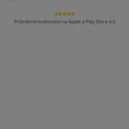
Průměrné hodnocení na Apple a Play Store 4.5
MUDr. Jiří Metelka
Zubař
Sokolská 81, Ostrava
•
Mapa
Ordinace
Tento specialista nenabízí online rezervaci termínu na této adrese.
Rezervovat termín