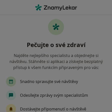
Hla
Zubař • Mariánské Hory a Hulváky, Ostrava, moravskoslezský
Filtry
Mapa
Zubař, Mariánské Hory a Hulváky, Ostrava
Pečujte o své zdraví
Jak řadíme výsledky vyhledávání?
Najděte nejlepšího specialistu a objednejte si
návštěvu. Stáhněte si aplikaci a získejte bezplatný
Jakou pojišťovnu máte?
přístup k všem funkcím připraveným pro vás:
Všeobecná zdravotní pojišťovna
Zdravotní poj
Snadno spravujte své návštěvy
Odesílejte zprávy svým specialistům
Dostávejte připomenutí o návštěvě