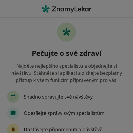
Hla
Zubař • Brno-Řečkovice A Mokrá Hora, Brno, jihomoravský
Filtry
Mapa
Zubař, Brno-Řečkovice A Mokrá Hora, Brno
Pečujte o své zdraví
Jak řadíme výsledky vyhledávání?
Najděte nejlepšího specialistu a objednejte si
návštěvu. Stáhněte si aplikaci a získejte bezplatný
Jakou pojišťovnu máte?
přístup k všem funkcím připraveným pro vás:
Všeobecná zdravotní pojišťovna
Zdravotní poj
Snadno spravujte své návštěvy
Odesílejte zprávy svým specialistům
Dostávejte připomenutí o návštěvě