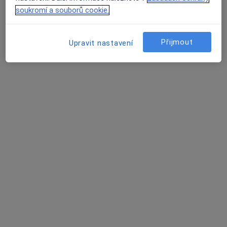
7 názorů
soukromí a souborů cookie.
Horníkova 2485/34, Brno
•
Mapa
Šikovní zubaři
Přijmout
Upravit nastavení
Tento specialista nenabízí online rezervaci termínu na této adrese.
Rezervovat termín
MDDr. Petr Šťasta
Zubař
14 názorů