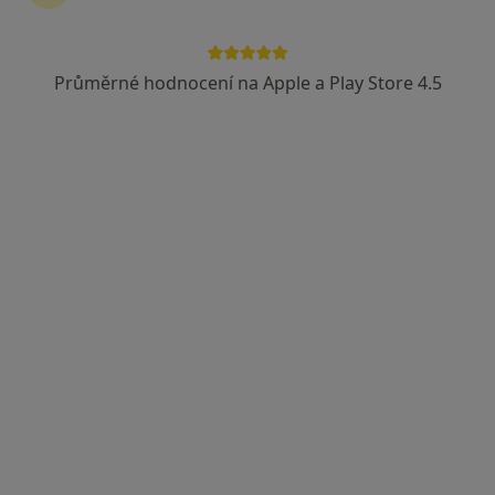
Průměrné hodnocení na Apple a Play Store 4.5
MDDr. Simona Némethová
·
Více
Zubař
2 názory
Hlinky 112a, Brno
•
Mapa
Stomatologické centrum Diente
Tento specialista nenabízí online rezervaci termínu na této adrese.
Rezervovat termín