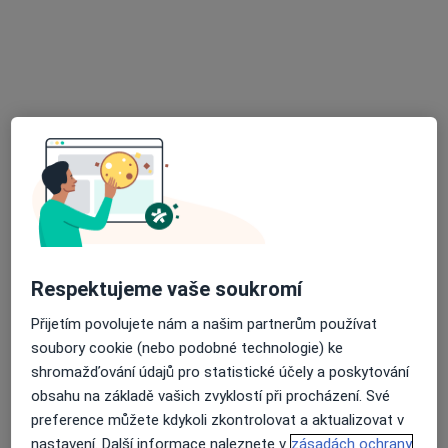
MUDr. Petr Podroužek
Zubař
29 názorů
Křižíkova 70, Brno
•
Mapa
Praktický zubní lékař
Tento specialista nenabízí online rezervaci termínu na této adrese.
Rezervovat termín
Respektujeme vaše soukromí
Přijetím povolujete nám a našim partnerům používat
soubory cookie (nebo podobné technologie) ke
shromažďování údajů pro statistické účely a poskytování
obsahu na základě vašich zvyklostí při procházení. Své
MDDr. Hana Kovaříková Jeřábková
preference můžete kdykoli zkontrolovat a aktualizovat v
·
Více
Zubař
nastavení. Další informace naleznete v
zásadách ochrany