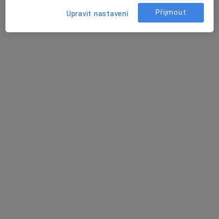
Příčná 1892/4, Praha
•
Mapa
Ferdinand Palace
Přijmout
Upravit nastavení
Tento specialista nenabízí online rezervaci termínu na této adrese.
Rezervovat termín
Fyzio & Beauty Centrum
·
Více
Výživový poradce, Fyzioterapeut, Psychoterapeut
Brabcova 2, Praha
•
Mapa
Fyzio & Beauty Centrum
Tato klinika nemá specialisty s dostupnými termíny v online kalendáři