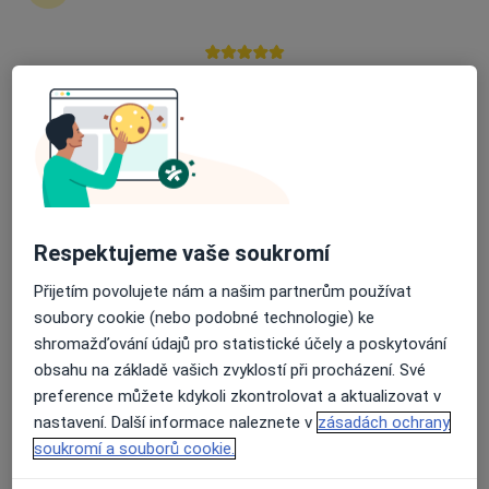
25 názorů
Jihlavská 1558/21, Praha
•
Mapa
LM Clinic
Průměrné hodnocení na Apple a Play Store 4.5
Tato klinika nemá specialisty s dostupnými termíny v online kalendáři
Zobrazit profil
Respektujeme vaše soukromí
Přijetím povolujete nám a našim partnerům používat
soubory cookie (nebo podobné technologie) ke
shromažďování údajů pro statistické účely a poskytování
obsahu na základě vašich zvyklostí při procházení. Své
Tomáš Timofej Turek
preference můžete kdykoli zkontrolovat a aktualizovat v
·
Více
nastavení. Další informace naleznete v
zásadách ochrany
Výživový poradce, Nutriční terapeut, Ostatní
4 názory
soukromí a souborů cookie.