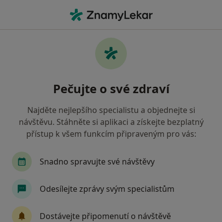
Hla
Výživový Poradce • Praha, hl město Praha
Filtry
Mapa
Výživový poradce Praha
Pečujte o své zdraví
Jak řadíme výsledky vyhledávání?
Najděte nejlepšího specialistu a objednejte si
návštěvu. Stáhněte si aplikaci a získejte bezplatný
přístup k všem funkcím připraveným pro vás:
Snadno spravujte své návštěvy
Odesílejte zprávy svým specialistům
LM Clinic
·
Více
Výživový poradce, Chirurg, Dermatolog
Dostávejte připomenutí o návštěvě