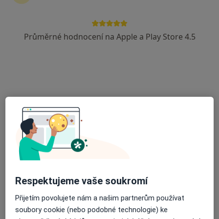
MUDr. Zbyněk Kúřil, URO, s.r.o.
·
Více
Urolog
Průměrné hodnocení na Apple a Play Store 4.5
3 názory
Přední 5422, Zlín
•
Mapa
URO, s.r.o.
Tento specialista nenabízí online rezervaci termínu na této adrese.
Rezervovat termín
Respektujeme vaše soukromí
Přijetím povolujete nám a našim partnerům používat
soubory cookie (nebo podobné technologie) ke
MUDr. David Ondra