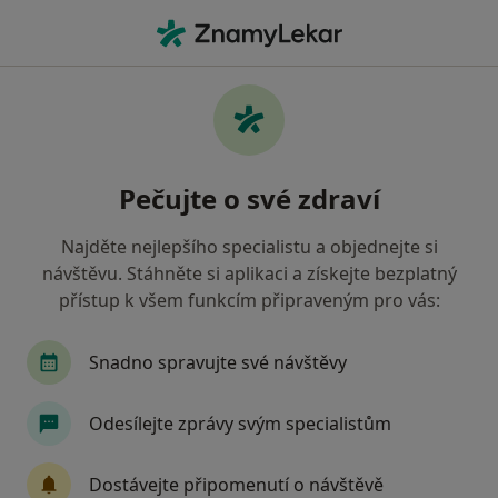
Hla
Urolog • Zlín, zlínský
Filtry
Mapa
Urolog Zlín
Pečujte o své zdraví
Jak řadíme výsledky vyhledávání?
Najděte nejlepšího specialistu a objednejte si
návštěvu. Stáhněte si aplikaci a získejte bezplatný
Jakou pojišťovnu máte?
přístup k všem funkcím připraveným pro vás:
Snadno spravujte své návštěvy
Odesílejte zprávy svým specialistům
Dostávejte připomenutí o návštěvě