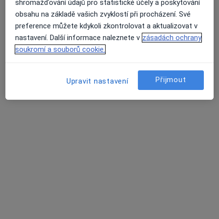
shromažďování údajů pro statistické účely a poskytování
Urolog
obsahu na základě vašich zvyklostí při procházení. Své
5 názorů
preference můžete kdykoli zkontrolovat a aktualizovat v
Havlíčkova 3, Uherské Hradiště
•
Mapa
nastavení. Další informace naleznete v
zásadách ochrany
Urologická ambulance
soukromí a souborů cookie.
Tento specialista nenabízí online rezervaci termínu na této adrese.
Přijmout
Upravit nastavení
Rezervovat termín
Jaroslav Hynčica
Urolog