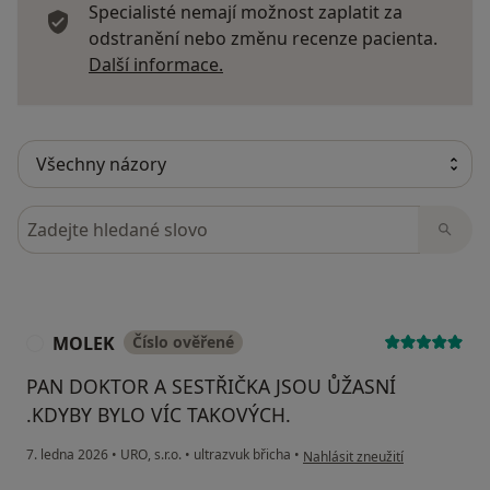
Specialisté nemají možnost zaplatit za
odstranění nebo změnu recenze pacienta.
Další informace o názorech
Další informace.
Hledejte v názorech
MOLEK
Číslo ověřené
M
PAN DOKTOR A SESTŘIČKA JSOU ŮŽASNÍ
.KDYBY BYLO VÍC TAKOVÝCH.
podle názoru uživatele MOLEK
7. ledna 2026
•
URO, s.r.o.
•
ultrazvuk břicha
•
Nahlásit zneužití