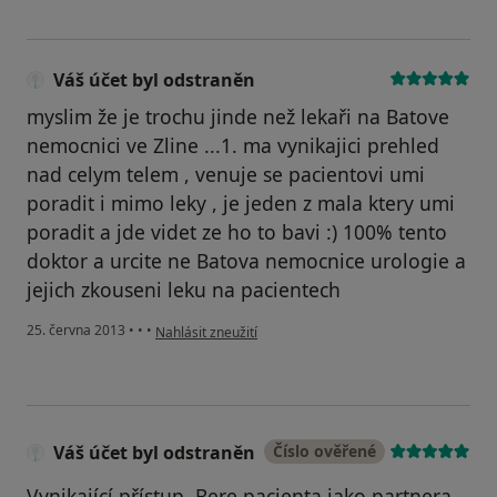
Váš účet byl odstraněn
myslim že je trochu jinde než lekaři na Batove
nemocnici ve Zline ...1. ma vynikajici prehled
nad celym telem , venuje se pacientovi umi
poradit i mimo leky , je jeden z mala ktery umi
poradit a jde videt ze ho to bavi :) 100% tento
doktor a urcite ne Batova nemocnice urologie a
jejich zkouseni leku na pacientech
podle názoru uživatele Váš účet byl odstraněn
25. června 2013
•
•
•
Nahlásit zneužití
Váš účet byl odstraněn
Číslo ověřené
Vynikající přístup. Bere pacienta jako partnera,