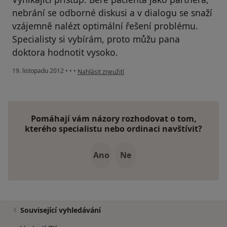
nebrání se odborné diskusi a v dialogu se snaží
vzájemně nalézt optimální řešení problému.
Specialisty si vybírám, proto můžu pana
doktora hodnotit vysoko.
podle názoru uživatele Váš účet byl odstraněn
19. listopadu 2012
•
•
•
Nahlásit zneužití
Pomáhají vám názory rozhodovat o tom,
kterého specialistu nebo ordinaci navštívit?
Ano
Ne
Související vyhledávání