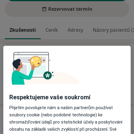
Rezervovat termín
Zkušenosti
Ceník
Adresy
Názory pacientů (
Zkušenosti
URO s.r.o. je nestátní zdravotnické ambulantní zařízení.
Poskytujeme péči v oboru UROLOGIE v ordinacích ve
Zlíně, Valašských Kloboukách, Luhačovicích a Slavičíně.
Odborník na:
Urologie
Respektujeme vaše soukromí
Přijetím povolujete nám a našim partnerům používat
Služby a ceník služeb
soubory cookie (nebo podobné technologie) ke
shromažďování údajů pro statistické účely a poskytování
Urodynamické vyšetření
obsahu na základě vašich zvyklostí při procházení. Své
Detaily