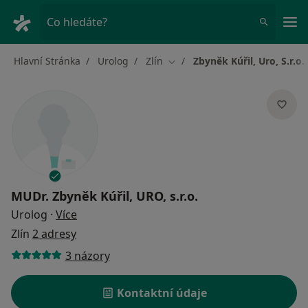
Hla
Co hledáte?
Hlavní Stránka
Urolog
Zlín
Zbyněk Kúřil, Uro, S.r.o.
Změna města
MUDr.
Zbyněk Kúřil, URO, s.r.o.
o specializacích
Urolog
·
Více
Zlín
2 adresy
3 názory
Kontaktní údaje