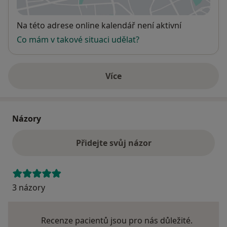
se otevře v nové záložce
Dostupnost
Na této adrese online kalendář není aktivní
Co mám v takové situaci udělat?
Více
o adrese
Názory
Přidejte svůj názor
3 názory
Recenze pacientů jsou pro nás důležité.