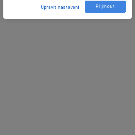
Plzeňská 569, Klatovy
•
Mapa
Přijmout
Upravit nastavení
Klatovská nemocnice, a.s.
Tato klinika nemá specialisty s dostupnými termíny v online kalendáři
Zobrazit profil
MUDr. Josef Kotěšovec
Urolog
5 názorů
Plzeňská 569, Klatovy
•
Mapa