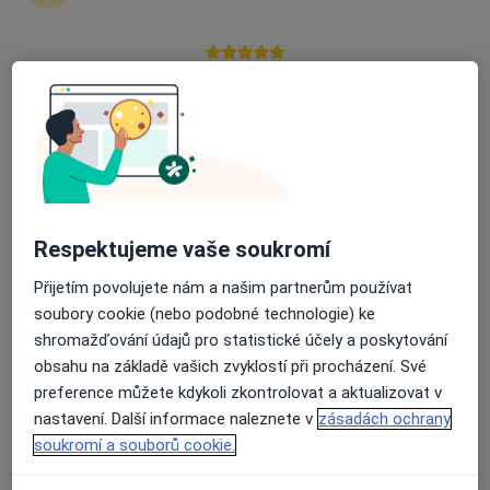
11 názorů
Nádražní 185, Klatovy
•
Mapa
Průměrné hodnocení na Apple a Play Store 4.5
Lékařský dům U 7 koulí
Tento specialista nenabízí online rezervaci termínu na této adrese.
Rezervovat termín
Respektujeme vaše soukromí
Přijetím povolujete nám a našim partnerům používat
soubory cookie (nebo podobné technologie) ke
shromažďování údajů pro statistické účely a poskytování
obsahu na základě vašich zvyklostí při procházení. Své
preference můžete kdykoli zkontrolovat a aktualizovat v
Klatovská nemocnice, a.s.
nastavení. Další informace naleznete v
zásadách ochrany
soukromí a souborů cookie.
·
Více
Urolog, Anesteziolog, Chirurg
29 názorů