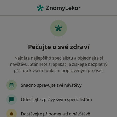
Hla
Urolog • Klatovy, plzeňský
Filtry
• 1
Mapa
Doporučení urologové s Zdravotní
Pečujte o své zdraví
pojišťovna ministerstva vnitra ČR Klatovy
Jak řadíme výsledky vyhledávání?
Najděte nejlepšího specialistu a objednejte si
návštěvu. Stáhněte si aplikaci a získejte bezplatný
přístup k všem funkcím připraveným pro vás:
Snadno spravujte své návštěvy
Odesílejte zprávy svým specialistům
MUDr. Dušan Mrkos
Dostávejte připomenutí o návštěvě
·
Více
Urolog