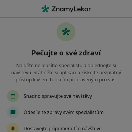
Hla
Psychoterapeut • Zlín, zlínský
Filtry
• 1
Mapa
Doporučení psychoterapeuti s Oborová
Pečujte o své zdraví
zdravotní pojišťovna Zlín
Jak řadíme výsledky vyhledávání?
Najděte nejlepšího specialistu a objednejte si
návštěvu. Stáhněte si aplikaci a získejte bezplatný
přístup k všem funkcím připraveným pro vás:
Snadno spravujte své návštěvy
Odesílejte zprávy svým specialistům
Mgr. Jaroslav Šraděja
Dostávejte připomenutí o návštěvě
·
Více
Psychoterapeut, Psycholog