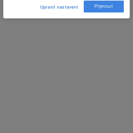
Přijmout
Upravit nastavení
Adina Maria Silion
·
Více
Psychoterapeut
Adresa
Online
Tomešova 2b, Brno
•
Mapa
Psychotherapist Adina @FreedomInTherapy
Individuální psychoterapie
1 300 Kč
Tento specialista nenabízí online rezervaci termínu na této adrese.
Rezervovat termín