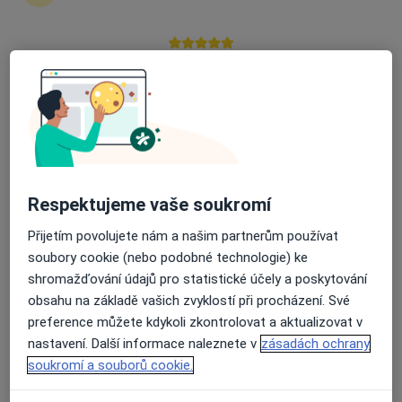
2 názory
tř. Tomáše Bati 1547, Zlín
•
Mapa
Průměrné hodnocení na Apple a Play Store 4.5
Mgr.Jaroslav Šraděja, psychologické poradenství, psychoterapie
Individuální psychoterapie
Cena nebyla přidána
Tento specialista nenabízí online rezervaci termínu na této adrese.
Rezervovat termín
Respektujeme vaše soukromí
Přijetím povolujete nám a našim partnerům používat
K dispozici jsou specialisté
soubory cookie (nebo podobné technologie) ke
Tito specialisté se nacházejí mimo Zlín, zlínský, v
shromažďování údajů pro statistické účely a poskytování
oblastech blízkých vašemu vyhledávání.
obsahu na základě vašich zvyklostí při procházení. Své
preference můžete kdykoli zkontrolovat a aktualizovat v
nastavení. Další informace naleznete v
zásadách ochrany
soukromí a souborů cookie.