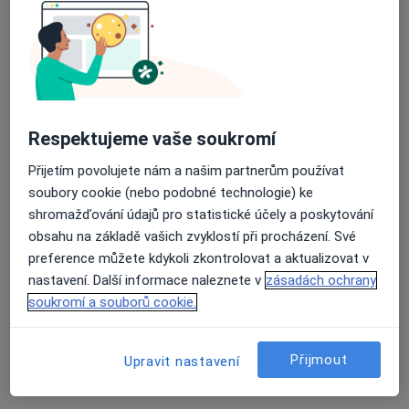
MVDr. Drahomíra Dziková
Proktolog, Anesteziolog, Diabetolog
Průměrné hodnocení na Apple a Play Store 4.5
13 názorů
Hornosušská 1050/8, Havířov
•
Mapa
Praktický lékař
Respektujeme vaše soukromí
Tento specialista nenabízí online rezervaci termínu na této adrese.
Přijetím povolujete nám a našim partnerům používat
Rezervovat termín
soubory cookie (nebo podobné technologie) ke
shromažďování údajů pro statistické účely a poskytování
obsahu na základě vašich zvyklostí při procházení. Své
preference můžete kdykoli zkontrolovat a aktualizovat v
nastavení. Další informace naleznete v
zásadách ochrany
soukromí a souborů cookie.
Přijmout
Upravit nastavení
MUDr. Aleš Matušek