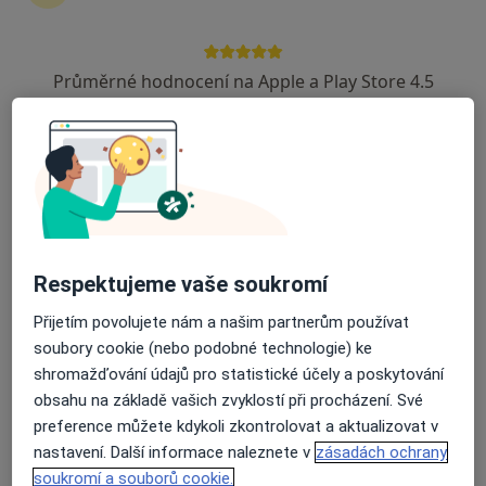
Průměrné hodnocení na Apple a Play Store 4.5
MUDr. Václav Vraspír
Proktolog
9 názorů
Adresa 1
Adresa 2
Adresa 3
Bartošova, Brno
•
Mapa
ON CLINIC, s.r.o. - ProctoClinic
Respektujeme vaše soukromí
Tento specialista nenabízí online rezervaci termínu na této adrese.
Přijetím povolujete nám a našim partnerům používat
soubory cookie (nebo podobné technologie) ke
Rezervovat termín
shromažďování údajů pro statistické účely a poskytování
obsahu na základě vašich zvyklostí při procházení. Své
preference můžete kdykoli zkontrolovat a aktualizovat v
nastavení. Další informace naleznete v
zásadách ochrany
soukromí a souborů cookie.