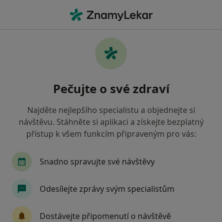
Hla
Proktolog • Brno, jihomoravský
Filtry
Mapa
Proktolog Brno
Pečujte o své zdraví
Jak řadíme výsledky vyhledávání?
Najděte nejlepšího specialistu a objednejte si
návštěvu. Stáhněte si aplikaci a získejte bezplatný
Jakou pojišťovnu máte?
přístup k všem funkcím připraveným pro vás:
Zdravotní pojišťovna ministerstva vnitra ČR
V
Snadno spravujte své návštěvy
Odesílejte zprávy svým specialistům
Dostávejte připomenutí o návštěvě