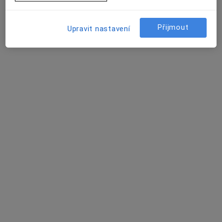
Přijmout
Upravit nastavení
SurGal Clinic s.r.o.
·
Více
Proktolog, Anesteziolog, Chirurg
17 názorů
Drobného 38-40, Brno
•
Mapa
SurGal Clinic s.r.o.
Tato klinika nemá specialisty s dostupnými termíny v online kalendáři
Zobrazit profil