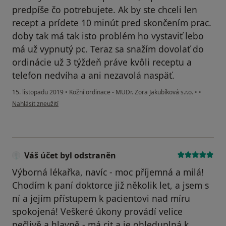
predpíše čo potrebujete. Ak by ste chceli len
recept a prídete 10 minút pred skončením prac.
doby tak má tak isto problém ho vystaviť lebo
má už vypnutý pc. Teraz sa snažím dovolať do
ordinácie už 3 týždeň práve kvôli receptu a
telefon nedvíha a ani nezavolá naspäť.
15. listopadu 2019
•
Kožní ordinace - MUDr. Zora Jakubíková s.r.o.
•
•
podle názoru uživatele Váš účet byl odstraněn
Nahlásit zneužití
Váš účet byl odstraněn
Výborná lékařka, navíc - moc příjemná a milá!
Chodím k paní doktorce již několik let, a jsem s
ní a jejím přístupem k pacientovi nad míru
spokojená! Veškeré úkony provádí velice
pečlivě a hlavně - má cit a je ohleduplná k