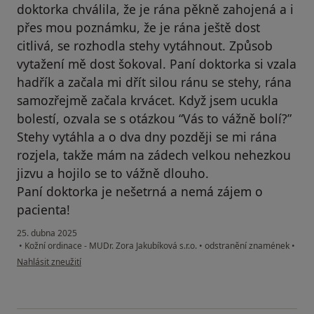
doktorka chválila, že je rána pěkně zahojená a i
přes mou poznámku, že je rána ještě dost
citlivá, se rozhodla stehy vytáhnout. Způsob
vytažení mě dost šokoval. Paní doktorka si vzala
hadřík a začala mi dřít silou ránu se stehy, rána
samozřejmě začala krvácet. Když jsem ucukla
bolestí, ozvala se s otázkou “Vás to vážně bolí?”
Stehy vytáhla a o dva dny později se mi rána
rozjela, takže mám na zádech velkou nehezkou
jizvu a hojilo se to vážně dlouho.
Paní doktorka je nešetrná a nemá zájem o
pacienta!
25. dubna 2025
•
Kožní ordinace - MUDr. Zora Jakubíková s.r.o.
•
odstranění znamének
•
podle názoru uživatele K.N.
Nahlásit zneužití