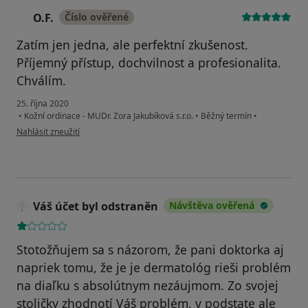
O.F.
Číslo ověřené
O
Zatím jen jedna, ale perfektní zkušenost.
Příjemný přístup, dochvilnost a profesionalita.
Chválím.
25. října 2020
•
Kožní ordinace - MUDr. Zora Jakubíková s.r.o.
•
Běžný termín
•
podle názoru uživatele O.F.
Nahlásit zneužití
Váš účet byl odstraněn
Návštěva ověřená
Stotožňujem sa s názorom, že pani doktorka aj
napriek tomu, že je je dermatológ rieši problém
na diaľku s absolútnym nezáujmom. Zo svojej
stoličky zhodnotí Váš problém, v podstate ale