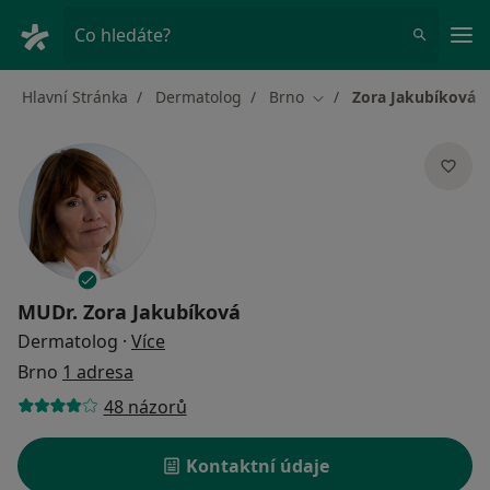
Hla
Co hledáte?
Hlavní Stránka
Dermatolog
Brno
Zora Jakubíková
Změna města
MUDr.
Zora Jakubíková
o specializacích
Dermatolog
·
Více
Brno
1 adresa
48 názorů
Kontaktní údaje