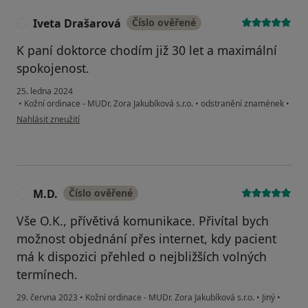
Iveta Drašarová
Číslo ověřené
I
K paní doktorce chodím již 30 let a maximální
spokojenost.
25. ledna 2024
•
Kožní ordinace - MUDr. Zora Jakubíková s.r.o.
•
odstranění znamének
•
podle názoru uživatele Iveta Drašarová
Nahlásit zneužití
M.D.
Číslo ověřené
M
Vše O.K., přívětivá komunikace. Přivítal bych
možnost objednání přes internet, kdy pacient
má k dispozici přehled o nejbližších volných
termínech.
29. června 2023
•
Kožní ordinace - MUDr. Zora Jakubíková s.r.o.
•
Jiný
•