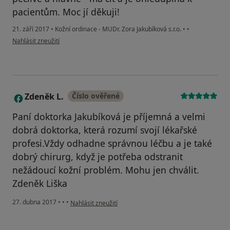
pacientům. Moc jí děkuji!
21. září 2017
•
Kožní ordinace - MUDr. Zora Jakubíková s.r.o.
•
•
podle názoru uživatele Váš účet byl odstraněn
Nahlásit zneužití
Zdeněk L.
Číslo ověřené
Z
Paní doktorka Jakubíková je příjemná a velmi
dobrá doktorka, která rozumí svojí lékařské
profesi.Vždy odhadne správnou léčbu a je také
dobrý chirurg, když je potřeba odstranit
nežádoucí kožní problém. Mohu jen chválit.
Zdeněk Liška
podle názoru uživatele Zdeněk L.
27. dubna 2017
•
•
•
Nahlásit zneužití