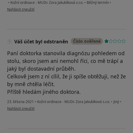
•
Kožní ordinace - MUDr. Zora Jakubíková s.r.o.
•
Běžný termín
•
podle názoru uživatele nika
Nahlásit zneužití
Váš účet byl odstraněn
Číslo ověřené
Paní doktorka stanovila diagnózu pohledem od
stolu, skoro jsem ani nemohl říci, co mě trápí a
jaký byl dostavadní průběh.
Celkově jsem z ní cílil, že ji spíše obtěžuji, než že
by mně chtěla léčit.
Příště hledám jiného doktora.
23. března 2021
•
Kožní ordinace - MUDr. Zora Jakubíková s.r.o.
•
Jiný
•
podle názoru uživatele Váš účet byl odstraněn
Nahlásit zneužití