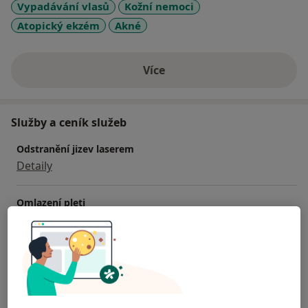
Vypadávání vlasů
Kožní nemoci
Atopický ekzém
Akné
Více
o zkušenostech
Služby a ceník služeb
Odstranění jizev laserem
Detaily
Omlazení pleti
Detaily
Vyhlazení vrásek
Detaily