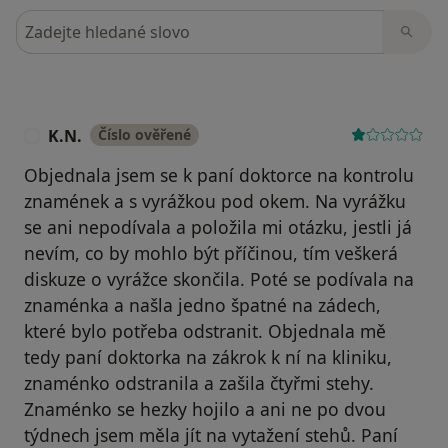
Hledejte v názorech
K.N.
Číslo ověřené
K
Objednala jsem se k paní doktorce na kontrolu
znamének a s vyrážkou pod okem. Na vyrážku
se ani nepodívala a položila mi otázku, jestli já
nevím, co by mohlo být příčinou, tím veškerá
diskuze o vyrážce skončila. Poté se podívala na
znaménka a našla jedno špatné na zádech,
které bylo potřeba odstranit. Objednala mě
tedy paní doktorka na zákrok k ní na kliniku,
znaménko odstranila a zašila čtyřmi stehy.
Znaménko se hezky hojilo a ani ne po dvou
týdnech jsem měla jít na vytažení stehů. Paní