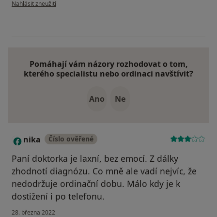
podle názoru uživatele M.D.
Nahlásit zneužití
Pomáhají vám názory rozhodovat o tom,
kterého specialistu nebo ordinaci navštívit?
Ano
Ne
nika
Číslo ověřené
N
Paní doktorka je laxní, bez emocí. Z dálky
zhodnotí diagnózu. Co mně ale vadí nejvíc, že
nedodržuje ordinační dobu. Málo kdy je k
dostižení i po telefonu.
28. března 2022