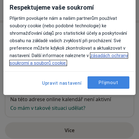
Respektujeme vaše soukromí
Jak fungují ceny?
Přijetím povolujete nám a našim partnerům používat
soubory cookie (nebo podobné technologie) ke
Adresa
shromažďování údajů pro statistické účely a poskytování
obsahu na základě vašich zvyklostí při procházení. Své
Kožní ordinace - MUDr. Zora Jakubíková
preference můžete kdykoli zkontrolovat a aktualizovat v
s.r.o.
nastavení. Další informace naleznete v
zásadách ochrany
Poliklinika Dobrovského 23,
Brno
612 00
soukromí a souborů cookie.
Přiblížit mapu
Přijmout
Upravit nastavení
se otevře v nové záložce
Dostupnost
Na této adrese online kalendář není aktivní
Co mám v takové situaci udělat?
Více
o adrese