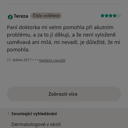
Tereza
Číslo ověřené
T
Paní doktorka mi velmi pomohla při akutním
problému, a za to jí děkuji, a že není vyloženě
usměvavá ani milá, mi nevadí, je důležité, že mi
pomohla.
podle názoru uživatele Tereza
11. dubna 2017
•
•
•
Nahlásit zneužití
Zobrazit více
výše uvedené názory
Související vyhledávání
Dermatologové v okolí