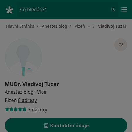
Hla
Co hledáte?
Hlavní Stránka
Anesteziolog
Plzeň
Vladivoj Tuzar
Změna města
MUDr.
Vladivoj Tuzar
o specializacích
Anesteziolog
·
Více
Plzeň
8 adresy
3 názory
Kontaktní údaje