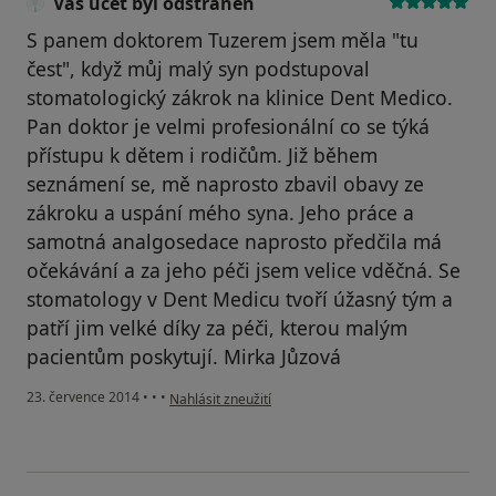
Váš účet byl odstraněn
S panem doktorem Tuzerem jsem měla "tu
čest", když můj malý syn podstupoval
stomatologický zákrok na klinice Dent Medico.
Pan doktor je velmi profesionální co se týká
přístupu k dětem i rodičům. Již během
seznámení se, mě naprosto zbavil obavy ze
zákroku a uspání mého syna. Jeho práce a
samotná analgosedace naprosto předčila má
očekávání a za jeho péči jsem velice vděčná. Se
stomatology v Dent Medicu tvoří úžasný tým a
patří jim velké díky za péči, kterou malým
pacientům poskytují. Mirka Jůzová
podle názoru uživatele Váš účet byl odstraněn
23. července 2014
•
•
•
Nahlásit zneužití