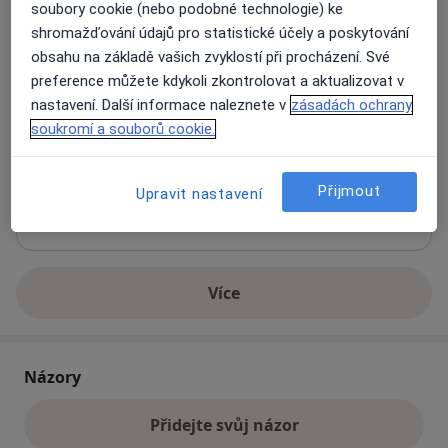
soubory cookie (nebo podobné technologie) ke
shromažďování údajů pro statistické účely a poskytování
Klinika LENTE
obsahu na základě vašich zvyklostí při procházení. Své
Boettingerova 26,
Plzeň
301 01
preference můžete kdykoli zkontrolovat a aktualizovat v
nastavení. Další informace naleznete v
zásadách ochrany
soukromí a souborů cookie.
Přiblížit mapu
se otevře v nové záložce
Dostupnost
Na této adrese online kalendář není aktivní
Přijmout
Upravit nastavení
Co mám v takové situaci udělat?
Více
o adrese
Názory
Přidejte svůj názor