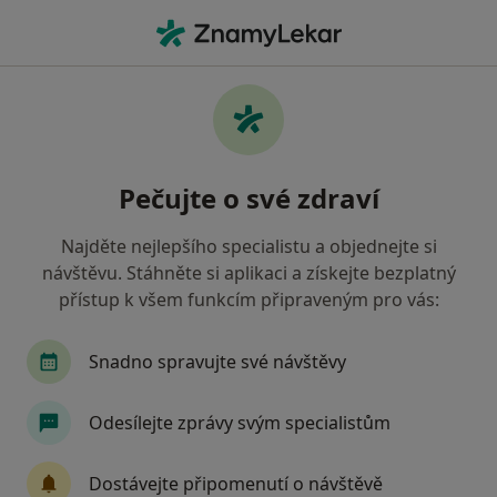
Hla
Anesteziolog • Domažlice, plzeňský
Filtry
Mapa
Anesteziolog Domažlice
Pečujte o své zdraví
Jak řadíme výsledky vyhledávání?
Najděte nejlepšího specialistu a objednejte si
návštěvu. Stáhněte si aplikaci a získejte bezplatný
Jakou pojišťovnu máte?
přístup k všem funkcím připraveným pro vás:
Snadno spravujte své návštěvy
Odesílejte zprávy svým specialistům
Dostávejte připomenutí o návštěvě