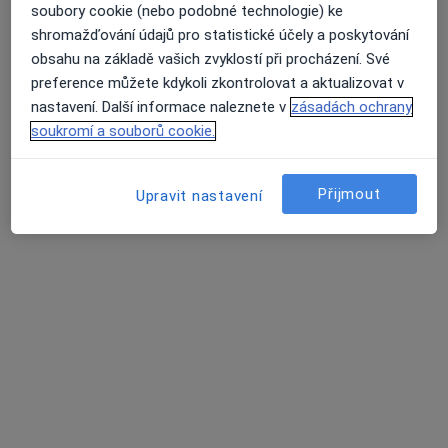
soubory cookie (nebo podobné technologie) ke
Domažlice
•
Mapa
shromažďování údajů pro statistické účely a poskytování
Ordinace
obsahu na základě vašich zvyklostí při procházení. Své
Tento specialista nenabízí online rezervaci termínu na této adrese.
preference můžete kdykoli zkontrolovat a aktualizovat v
nastavení. Další informace naleznete v
zásadách ochrany
Rezervovat termín
soukromí a souborů cookie.
Přijmout
Upravit nastavení
Pavel Čejka
Anesteziolog, Chirurg
Domažlice
•
Mapa
Ordinace