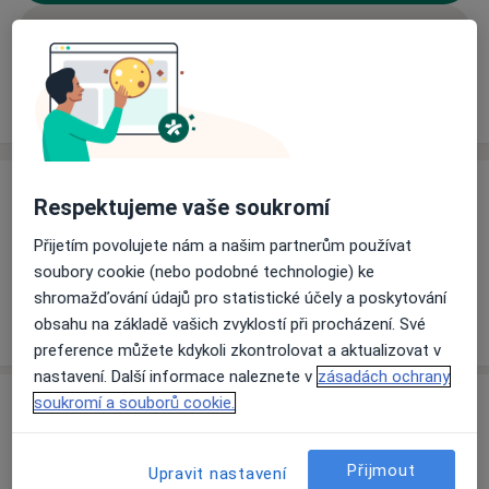
Rezervovat termín
Ceník
Adresy
Názory pacientů (1)
Ceník
Respektujeme vaše soukromí
Informace o službách a cenách nejsou k dispozici
Přijetím povolujete nám a našim partnerům používat
Tento specialista ještě nepřidával žádné informace o
soubory cookie (nebo podobné technologie) ke
svých službách.
shromažďování údajů pro statistické účely a poskytování
obsahu na základě vašich zvyklostí při procházení. Své
preference můžete kdykoli zkontrolovat a aktualizovat v
nastavení. Další informace naleznete v
zásadách ochrany
Adresa
soukromí a souborů cookie.
Soukromá oční ordinace
Přijmout
Upravit nastavení
Msgr. B. Staška 265,
Domažlice
34401