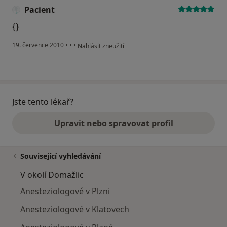
Pacient
{}
podle názoru uživatele Pacient
19. července 2010
•
•
•
Nahlásit zneužití
Jste tento lékař?
Upravit nebo spravovat profil
Související vyhledávání
V okolí Domažlic
Anesteziologové v Plzni
Anesteziologové v Klatovech