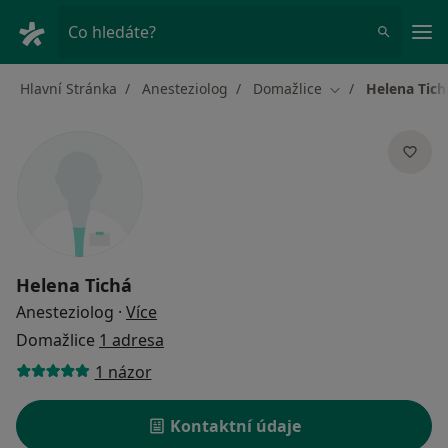
Hla
Co hledáte?
Hlavní Stránka
Anesteziolog
Domažlice
Helena Tich
Změna města
Helena Tichá
o specializacích
Anesteziolog
·
Více
Domažlice
1 adresa
1 názor
Kontaktní údaje