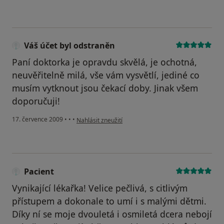
Váš účet byl odstraněn
Paní doktorka je opravdu skvělá, je ochotná,
neuvěřitelně milá, vše vám vysvětlí, jediné co
musím vytknout jsou čekací doby. Jinak všem
doporučuji!
podle názoru uživatele Váš účet byl odstraněn
17. července 2009
•
•
•
Nahlásit zneužití
Pacient
Vynikající lékařka! Velice pečlivá, s citlivým
přístupem a dokonale to umí i s malými dětmi.
Díky ní se moje dvouletá i osmiletá dcera nebojí