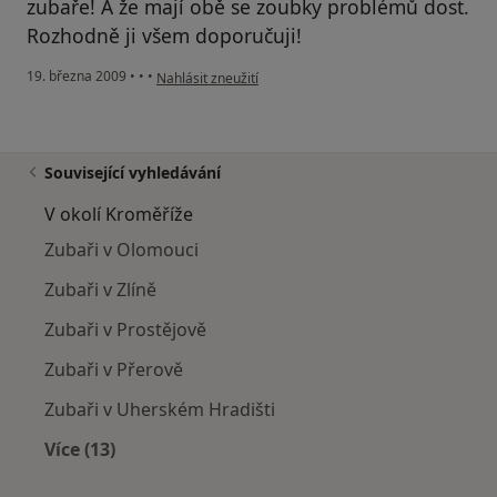
zubaře! A že mají obě se zoubky problémů dost.
Rozhodně ji všem doporučuji!
podle názoru uživatele Pacient
19. března 2009
•
•
•
Nahlásit zneužití
Související vyhledávání
V okolí Kroměříže
Zubaři v Olomouci
Zubaři v Zlíně
Zubaři v Prostějově
Zubaři v Přerově
Zubaři v Uherském Hradišti
Více (13)
Více v kategorii: V okolí Kroměříže