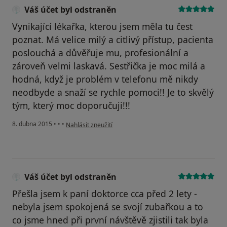
Váš účet byl odstraněn
Vynikající lékařka, kterou jsem měla tu čest
poznat. Má velice milý a citlivý přístup, pacienta
poslouchá a důvěřuje mu, profesionální a
zároveň velmi laskavá. Sestřička je moc milá a
hodná, když je problém v telefonu mě nikdy
neodbyde a snaží se rychle pomoci!! Je to skvělý
tým, který moc doporučuji!!!
podle názoru uživatele Váš účet byl odstraněn
8. dubna 2015
•
•
•
Nahlásit zneužití
Váš účet byl odstraněn
Přešla jsem k paní doktorce cca před 2 lety -
nebyla jsem spokojená se svojí zubařkou a to
co jsme hned při první návštěvě zjistili tak byla