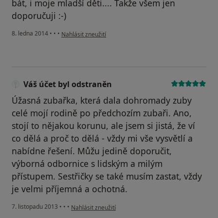
bát, i moje mladší děti.... Takže všem jen
doporučuji :-)
podle názoru uživatele Váš účet byl odstraněn
8. ledna 2014
•
•
•
Nahlásit zneužití
Váš účet byl odstraněn
Úžasná zubařka, která dala dohromady zuby
celé mojí rodině po předchozím zubaři. Ano,
stojí to nějakou korunu, ale jsem si jistá, že ví
co dělá a proč to dělá - vždy mi vše vysvětlí a
nabídne řešení. Můžu jedině doporučit,
výborná odbornice s lidským a milým
přístupem. Sestřičky se také musím zastat, vždy
je velmi příjemná a ochotná.
podle názoru uživatele Váš účet byl odstraněn
7. listopadu 2013
•
•
•
Nahlásit zneužití