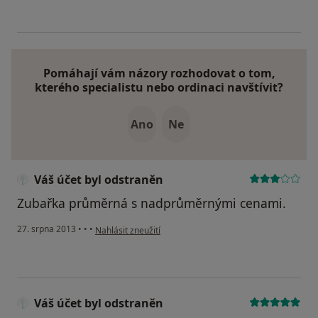
Pomáhají vám názory rozhodovat o tom,
kterého specialistu nebo ordinaci navštívit?
Ano
Ne
Váš účet byl odstraněn
Zubařka průměrná s nadprůměrnými cenami.
podle názoru uživatele Váš účet byl odstraněn
27. srpna 2013
•
•
•
Nahlásit zneužití
Váš účet byl odstraněn