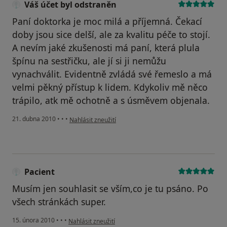
Váš účet byl odstraněn
Paní doktorka je moc milá a příjemná. Čekací
doby jsou sice delší, ale za kvalitu péče to stojí.
A nevím jaké zkušenosti má paní, která plula
špínu na sestřičku, ale jí si ji nemůžu
vynachválit. Evidentně zvládá své řemeslo a má
velmi pěkný přístup k lidem. Kdykoliv mě něco
trápilo, atk mě ochotně a s úsměvem objenala.
podle názoru uživatele Váš účet byl odstraněn
21. dubna 2010
•
•
•
Nahlásit zneužití
Pacient
Musím jen souhlasit se vším,co je tu psáno. Po
všech stránkách super.
podle názoru uživatele Pacient
15. února 2010
•
•
•
Nahlásit zneužití