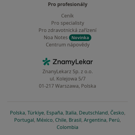
Pro profesionály
Ceník
Pro specialisty
Pro zdravotnická zařízení
Noa Notes
Novinka
Centrum nápovědy
Kontakt
ZnamyLekar - Hlavní stránka
ZnanyLekarz Sp. z o.o.
ul. Kolejowa 5/7
01-217 Warszawa, Polska
se otevře v nové záložce
se otevře v nové záložce
se otevře v nové záložce
se otevře v nové záložce
se otevře v 
se o
Polska
,
Türkiye
,
España
,
Italia
,
Deutschland
,
Česko
,
se otevře v nové záložce
se otevře v nové záložce
se otevře v nové záložce
se otevře v nové záložc
se otevře v 
se ote
Portugal
,
México
,
Chile
,
Brasil
,
Argentina
,
Perú
,
se otevře v nové záložce
Colombia