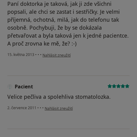
Paní doktorka je taková, jak ji zde všichni
popsali, ale chci se zastat i sestřičky. Je velmi
příjemná, ochotná, milá, jak do telefonu tak
osobně. Pochybuji, že by se dokázala
přetvařovat a byla taková jen k jedné pacientce.
A proč zrovna ke mě, že? :-)
podle názoru uživatele Váš účet byl odstraněn
15. května 2013
•
•
•
Nahlásit zneužití
Pacient
Velice pečliva a spolehliva stomatolozka.
podle názoru uživatele Pacient
2. července 2011
•
•
•
Nahlásit zneužití