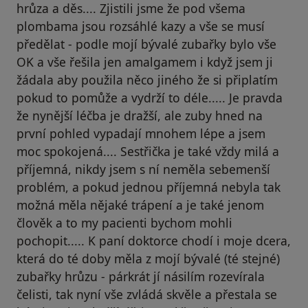
hrůza a děs.... Zjistili jsme že pod všema
plombama jsou rozsáhlé kazy a vše se musí
předělat - podle mojí bývalé zubařky bylo vše
OK a vše řešila jen amalgamem i když jsem ji
žádala aby použila něco jiného že si připlatím
pokud to pomůže a vydrží to déle..... Je pravda
že nynější léčba je dražší, ale zuby hned na
první pohled vypadají mnohem lépe a jsem
moc spokojená.... Sestřička je také vždy milá a
příjemná, nikdy jsem s ní neměla sebemenší
problém, a pokud jednou příjemná nebyla tak
možná měla nějaké trápení a je také jenom
člověk a to my pacienti bychom mohli
pochopit..... K paní doktorce chodí i moje dcera,
která do té doby měla z mojí bývalé (té stejné)
zubařky hrůzu - párkrát jí násilím rozevírala
čelisti, tak nyní vše zvládá skvěle a přestala se