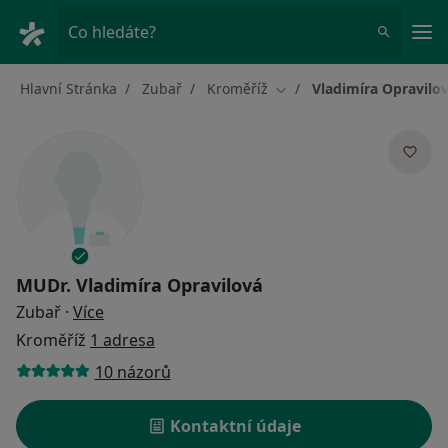
Hla
Co hledáte?
Hlavní Stránka
Zubař
Kroměříž
Vladimíra Opravilo
Změna města
MUDr.
Vladimíra Opravilová
o specializacích
Zubař
·
Více
Kroměříž
1 adresa
10 názorů
Kontaktní údaje