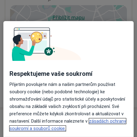
Přiblížit mapu
se otevře v nové záložce
Dostupnost
Na této adrese online kalendář není aktivní
Co mám v takové situaci udělat?
Způsoby platby (soukromé návštěvy)
Na teto adrese lékař přijímá pacienty na pojišťovnu
Respektujeme vaše soukromí
Detaily
Přijetím povolujete nám a našim partnerům používat
soubory cookie (nebo podobné technologie) ke
Více
o adrese
shromažďování údajů pro statistické účely a poskytování
obsahu na základě vašich zvyklostí při procházení. Své
preference můžete kdykoli zkontrolovat a aktualizovat v
Názory
nastavení. Další informace naleznete v
zásadách ochrany
soukromí a souborů cookie.
Přidejte svůj názor