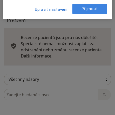
Přijmout
Upravit nastavení
10 názorů
Recenze pacientů jsou pro nás důležité.
Specialisté nemají možnost zaplatit za
odstranění nebo změnu recenze pacienta.
Další informace o názorech
Další informace.
Hledejte v názorech