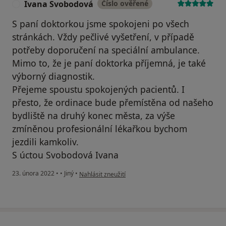
Ivana Svobodová
Číslo ověřené
I
S paní doktorkou jsme spokojeni po všech
stránkách. Vždy pečlivé vyšetření, v případě
potřeby doporučení na speciální ambulance.
Mimo to, že je paní doktorka příjemná, je také
výborný diagnostik.
Přejeme spoustu spokojených pacientů. I
přesto, že ordinace bude přemístěna od našeho
bydliště na druhý konec města, za výše
zmíněnou profesionální lékařkou bychom
jezdili kamkoliv.
S úctou Svobodová Ivana
podle názoru uživatele Ivana Svobodová
23. února 2022
•
•
Jiný
•
Nahlásit zneužití