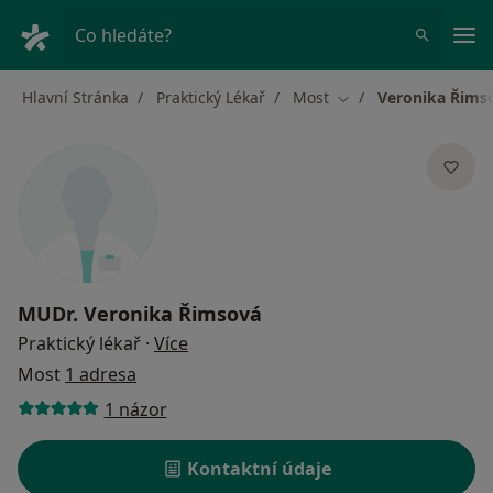
Hla
Co hledáte?
Hlavní Stránka
Praktický Lékař
Most
Veronika Řims
Změna města
MUDr.
Veronika Řimsová
o specializacích
Praktický lékař
·
Více
Most
1 adresa
1 názor
Kontaktní údaje