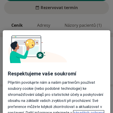
Rezervovat termín
Ceník
Adresy
Názory pacientů (1)
Ceník
Informace o službách a cenách nejsou k dispozici
Tento specialista ještě nepřidával žádné informace o
svých službách.
Respektujeme vaše soukromí
Přijetím povolujete nám a našim partnerům používat
soubory cookie (nebo podobné technologie) ke
Adresa
shromažďování údajů pro statistické účely a poskytování
obsahu na základě vašich zvyklostí při procházení. Své
Topolová 1234,
Most
434 01
preference můžete kdykoli zkontrolovat a aktualizovat v
nastavení. Další informace naleznete v
zásadách ochrany