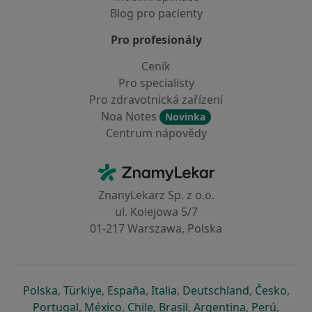
Blog pro pacienty
Pro profesionály
Ceník
Pro specialisty
Pro zdravotnická zařízení
Noa Notes
Novinka
Centrum nápovědy
Kontakt
ZnamyLekar - Hlavní stránka
ZnanyLekarz Sp. z o.o.
ul. Kolejowa 5/7
01-217 Warszawa, Polska
se otevře v nové záložce
se otevře v nové záložce
se otevře v nové záložce
se otevře v nové záložce
se otevře v 
se o
Polska
,
Türkiye
,
España
,
Italia
,
Deutschland
,
Česko
,
se otevře v nové záložce
se otevře v nové záložce
se otevře v nové záložce
se otevře v nové záložc
se otevře v 
se ote
Portugal
,
México
,
Chile
,
Brasil
,
Argentina
,
Perú
,