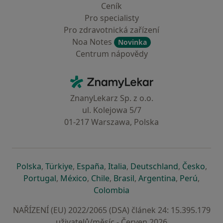
Ceník
Pro specialisty
Pro zdravotnická zařízení
Noa Notes
Novinka
Centrum nápovědy
Kontakt
ZnamyLekar - Hlavní stránka
ZnanyLekarz Sp. z o.o.
ul. Kolejowa 5/7
01-217 Warszawa, Polska
se otevře v nové záložce
se otevře v nové záložce
se otevře v nové záložce
se otevře v nové záložce
se otevře v 
se o
Polska
,
Türkiye
,
España
,
Italia
,
Deutschland
,
Česko
,
se otevře v nové záložce
se otevře v nové záložce
se otevře v nové záložce
se otevře v nové záložc
se otevře v 
se ote
Portugal
,
México
,
Chile
,
Brasil
,
Argentina
,
Perú
,
se otevře v nové záložce
Colombia
NAŘÍZENÍ (EU) 2022/2065 (DSA) článek 24: 15.395.179
uživatelů/měsíc - Červen 2026