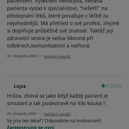
pacientem. Vyšetření neodbývá, neváhá
pacienta vyslat k specialistovi, "nešetří" na
předepsání léků, které považuje v léčbě za
nejvhodnější. Má přehled o své profesi, zřejmě
si doplňuje průběžně své znalosti. Taktéž její
zdravotní sestra je velice šikovná při
odběrech,komunikativní a vstřícná.
podle názoru uživatele Mates
30. listopadu 2008
•
•
•
Nahlásit zneužití
Lojza
L
Hrůza, chová se jako když každý pacient je
simulant a tak podezíravě na Vás kouká !!
podle názoru uživatele Lojza
29. listopadu 2008
•
•
•
Nahlásit zneužití
Vy jste ten lékař? Odpovězte na hodnocení!
Zaregistrujte se nyní