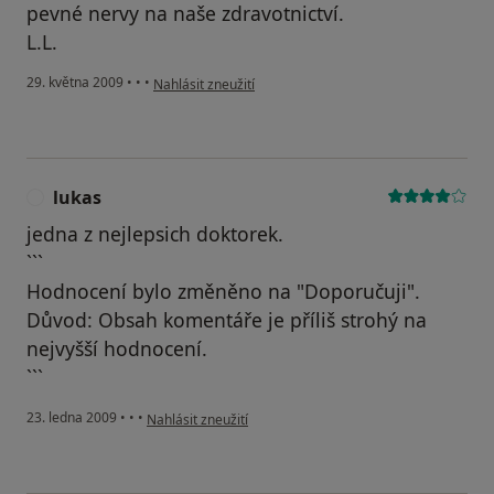
pevné nervy na naše zdravotnictví.
L.L.
podle názoru uživatele L.L.
29. května 2009
•
•
•
Nahlásit zneužití
lukas
L
jedna z nejlepsich doktorek.
```
Hodnocení bylo změněno na "Doporučuji".
Důvod: Obsah komentáře je příliš strohý na
nejvyšší hodnocení.
```
podle názoru uživatele lukas
23. ledna 2009
•
•
•
Nahlásit zneužití