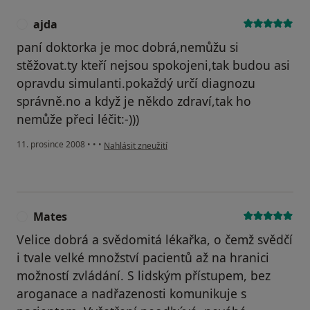
ajda
A
paní doktorka je moc dobrá,nemůžu si
stěžovat.ty kteří nejsou spokojeni,tak budou asi
opravdu simulanti.pokaždý určí diagnozu
správně.no a když je někdo zdraví,tak ho
nemůže přeci léčit:-)))
podle názoru uživatele ajda
11. prosince 2008
•
•
•
Nahlásit zneužití
Mates
M
Velice dobrá a svědomitá lékařka, o čemž svědčí
i tvale velké množství pacientů až na hranici
možností zvládání. S lidským přístupem, bez
aroganace a nadřazenosti komunikuje s