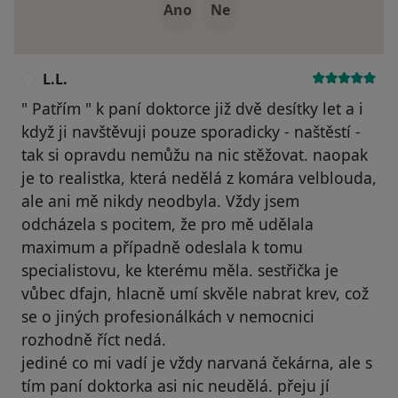
Ano
Ne
L.L.
L
" Patřím " k paní doktorce již dvě desítky let a i
když ji navštěvuji pouze sporadicky - naštěstí -
tak si opravdu nemůžu na nic stěžovat. naopak
je to realistka, která nedělá z komára velblouda,
ale ani mě nikdy neodbyla. Vždy jsem
odcházela s pocitem, že pro mě udělala
maximum a případně odeslala k tomu
specialistovu, ke kterému měla. sestřička je
vůbec dfajn, hlacně umí skvěle nabrat krev, což
se o jiných profesionálkách v nemocnici
rozhodně říct nedá.
jediné co mi vadí je vždy narvaná čekárna, ale s
tím paní doktorka asi nic neudělá. přeju jí