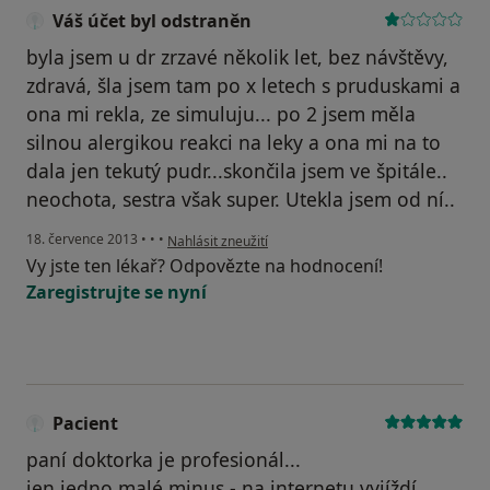
Váš účet byl odstraněn
byla jsem u dr zrzavé několik let, bez návštěvy,
zdravá, šla jsem tam po x letech s pruduskami a
ona mi rekla, ze simuluju... po 2 jsem měla
silnou alergikou reakci na leky a ona mi na to
dala jen tekutý pudr...skončila jsem ve špitále..
neochota, sestra však super. Utekla jsem od ní..
podle názoru uživatele Váš účet byl odstraněn
18. července 2013
•
•
•
Nahlásit zneužití
Vy jste ten lékař? Odpovězte na hodnocení!
Zaregistrujte se nyní
Pacient
paní doktorka je profesionál...
jen jedno malé minus - na internetu vyjíždí