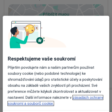
Přiblížit mapu
se otevře v nové záložce
Dostupnost
Na této adrese online kalendář není aktivní
Co mám v takové situaci udělat?
Způsoby platby (soukromé návštěvy)
Na teto adrese lékař přijímá pacienty na pojišťovnu
Respektujeme vaše soukromí
Detaily
Přijetím povolujete nám a našim partnerům používat
soubory cookie (nebo podobné technologie) ke
Více
shromažďování údajů pro statistické účely a poskytování
o adrese
obsahu na základě vašich zvyklostí při procházení. Své
preference můžete kdykoli zkontrolovat a aktualizovat v
nastavení. Další informace naleznete v
zásadách ochrany
Názory
soukromí a souborů cookie.
Přidejte svůj názor