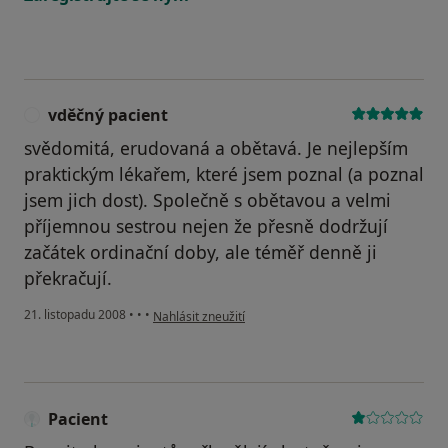
vděčný pacient
V
svědomitá, erudovaná a obětavá. Je nejlepším
praktickým lékařem, které jsem poznal (a poznal
jsem jich dost). Společně s obětavou a velmi
příjemnou sestrou nejen že přesně dodržují
začátek ordinační doby, ale téměř denně ji
překračují.
podle názoru uživatele vděčný pacient
21. listopadu 2008
•
•
•
Nahlásit zneužití
Pacient