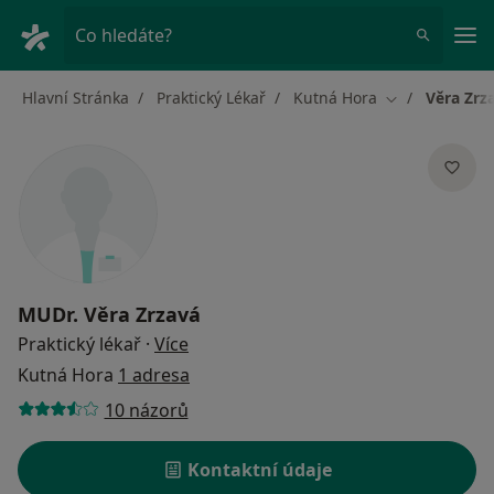
Hla
Co hledáte?
Hlavní Stránka
Praktický Lékař
Kutná Hora
Věra Zrz
Změna města
MUDr.
Věra Zrzavá
o specializacích
Praktický lékař
·
Více
Kutná Hora
1 adresa
10 názorů
Kontaktní údaje