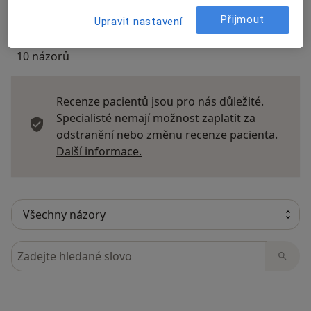
Přijmout
Upravit nastavení
10 názorů
Recenze pacientů jsou pro nás důležité.
Specialisté nemají možnost zaplatit za
odstranění nebo změnu recenze pacienta.
Další informace o názorech
Další informace.
Hledejte v názorech