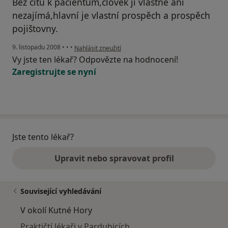
Bez citu k pacientům,člověk jí vlastně ani
nezajímá,hlavní je vlastní prospěch a prospěch
pojištovny.
podle názoru uživatele Pacient
9. listopadu 2008
•
•
•
Nahlásit zneužití
Vy jste ten lékař? Odpovězte na hodnocení!
Zaregistrujte se nyní
Jste tento lékař?
Upravit nebo spravovat profil
Související vyhledávání
V okolí Kutné Hory
Praktičtí lékaři v Pardubicích