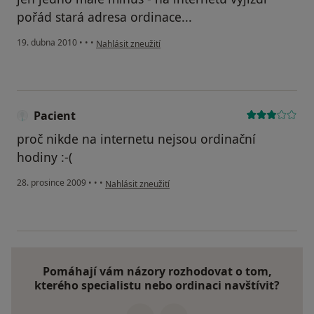
pořád stará adresa ordinace...
podle názoru uživatele Pacient
19. dubna 2010
•
•
•
Nahlásit zneužití
Pacient
proč nikde na internetu nejsou ordinační
hodiny :-(
podle názoru uživatele Pacient
28. prosince 2009
•
•
•
Nahlásit zneužití
Pomáhají vám názory rozhodovat o tom,
kterého specialistu nebo ordinaci navštívit?