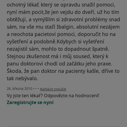
ochotný lékař, který se opravdu snažil pomoci,
nyní mám pocit,že jen vejdu do dveří, už ho tím
obtěžuji, a vymýšlím si zdravotní problémy snad
sám, na vše mu stačí Ibalgin, absolutní nezájem
a neochota pacietovi pomoci, doporučit ho na
vyšetření a podobně.Kdybych si vyšetření
nezajistil sám, mohlo to dopadnout špatně.
Stejnou zkušenost má i můj soused, který k
panu doktorovi chodí od začátku jeho praxe.
Škoda, že pan doktor na pacienty kašle, dříve to
tak nebývalo.
podle názoru uživatele Váš účet byl odstraněn
26. března 2010
•
•
•
Nahlásit zneužití
Vy jste ten lékař? Odpovězte na hodnocení!
Zaregistrujte se nyní