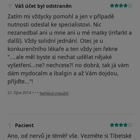
Váš účet byl odstraněn
Zatím mi vždycky pomohl a jen v případě
nutnosti odeslal ke specialistovi. Nic
nezanedbal ani u mne ani u mé matky (infarkt a
další). Vždy solidní jednání. Otec je u
konkurenčního lékaře a ten vždy jen řekne
"....ale měl byste si nechat udělat nějaké
vyšetření...ne? nechcete?! no dobrá, tak já vám
dám mydocalm a ibalgin a až Vám dojdou,
přijďte..."!
podle názoru uživatele Váš účet byl odstraněn
21. října 2014
•
•
•
Nahlásit zneužití
Pacient
Ano, od nervů je téměř vše. Vezměte si Tibetské