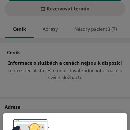
Rezervovat termín
Ceník
Adresy
Názory pacientů (7)
Ceník
Informace o službách a cenách nejsou k dispozici
Tento specialista ještě nepřidával žádné informace o
svých službách.
Adresa
Všeobecná lékařská praxe
Komenského 243,
Nová Včelnice
37842