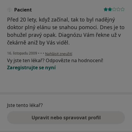
Pacient
Před 20 lety, když začínal, tak to byl nadějný
doktor plný elánu se snahou pomoci. Dnes je to
bohužel pravý opak. Diagnózu Vám řekne už v
čekárně aniž by Vás viděl.
podle názoru uživatele Pacient
16. listopadu 2009
•
•
•
Nahlásit zneužití
Vy jste ten lékař? Odpovězte na hodnocení!
Zaregistrujte se nyní
Jste tento lékař?
Upravit nebo spravovat profil