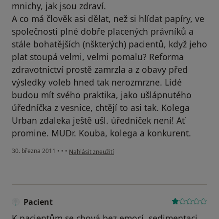
mnichy, jak jsou zdraví.
A co má člověk asi dělat, než si hlídat papíry, ve
společnosti plné dobře placených právníků a
stále bohatějších (nškterých) pacientů, když jeho
plat stoupá velmi, velmi pomalu? Reforma
zdravotnictví prostě zamrzla a z obavy před
výsledky voleb hned tak nerozmrzne. Lidé
budou mít svého praktika, jako ušlápnutého
úředníčka z vesnice, chtějí to asi tak. Kolega
Urban zdaleka ještě ušl. úředníček není! Ať
promine. MUDr. Kouba, kolega a konkurent.
podle názoru uživatele Pacient
30. března 2011
•
•
•
Nahlásit zneužití
Pacient
K pacientům se chová bez emocí, sedimentaci