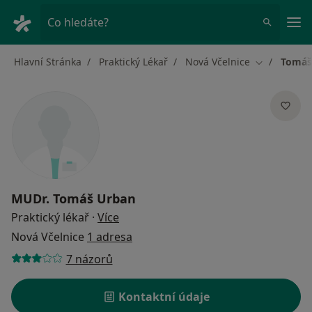
Hla
Co hledáte?
Hlavní Stránka
Praktický Lékař
Nová Včelnice
Tomáš
Změna měst
MUDr.
Tomáš Urban
o specializacích
Praktický lékař
·
Více
Nová Včelnice
1 adresa
7 názorů
Kontaktní údaje