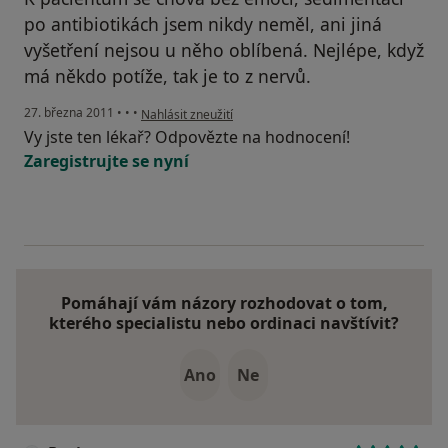
po antibiotikách jsem nikdy neměl, ani jiná
vyšetření nejsou u něho oblíbená. Nejlépe, když
má někdo potíže, tak je to z nervů.
podle názoru uživatele Pacient
27. března 2011
•
•
•
Nahlásit zneužití
Vy jste ten lékař? Odpovězte na hodnocení!
Zaregistrujte se nyní
Pomáhají vám názory rozhodovat o tom,
kterého specialistu nebo ordinaci navštívit?
Ano
Ne