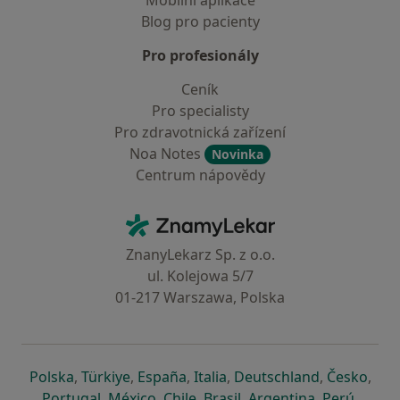
Mobilní aplikace
Blog pro pacienty
Pro profesionály
Ceník
Pro specialisty
Pro zdravotnická zařízení
Noa Notes
Novinka
Centrum nápovědy
Kontakt
ZnamyLekar - Hlavní stránka
ZnanyLekarz Sp. z o.o.
ul. Kolejowa 5/7
01-217 Warszawa, Polska
se otevře v nové záložce
se otevře v nové záložce
se otevře v nové záložce
se otevře v nové záložce
se otevře v 
se o
Polska
,
Türkiye
,
España
,
Italia
,
Deutschland
,
Česko
,
se otevře v nové záložce
se otevře v nové záložce
se otevře v nové záložce
se otevře v nové záložc
se otevře v 
se ote
Portugal
,
México
,
Chile
,
Brasil
,
Argentina
,
Perú
,