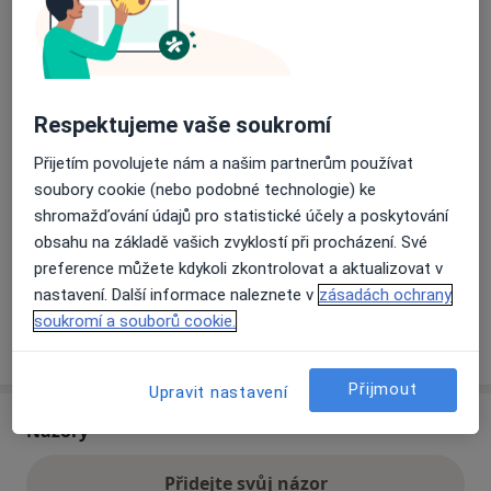
Přiblížit mapu
se otevře v nové záložce
Respektujeme vaše soukromí
Dostupnost
Na této adrese online kalendář není aktivní
Co mám v takové situaci udělat?
Přijetím povolujete nám a našim partnerům používat
soubory cookie (nebo podobné technologie) ke
shromažďování údajů pro statistické účely a poskytování
Způsoby platby (soukromé návštěvy)
obsahu na základě vašich zvyklostí při procházení. Své
Na teto adrese lékař přijímá pacienty na pojišťovnu
preference můžete kdykoli zkontrolovat a aktualizovat v
Detaily
nastavení. Další informace naleznete v
zásadách ochrany
soukromí a souborů cookie.
Více
o adrese
Přijmout
Upravit nastavení
Názory
Přidejte svůj názor