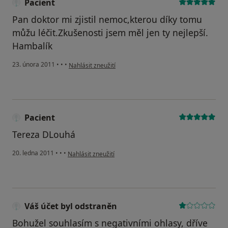
Pacient
Pan doktor mi zjistil nemoc,kterou díky tomu
můžu léčit.Zkušenosti jsem měl jen ty nejlepší.
Hambalík
podle názoru uživatele Pacient
23. února 2011
•
•
•
Nahlásit zneužití
Pacient
Tereza DLouhá
podle názoru uživatele Pacient
20. ledna 2011
•
•
•
Nahlásit zneužití
Váš účet byl odstraněn
Bohužel souhlasím s negativními ohlasy, dříve