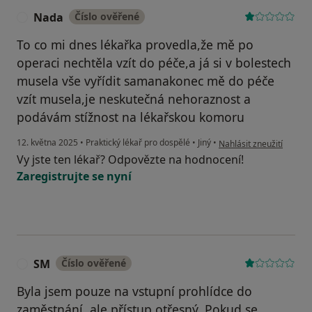
Nada
Číslo ověřené
N
To co mi dnes lékařka provedla,že mě po
operaci nechtěla vzít do péče,a já si v bolestech
musela vše vyřídit samanakonec mě do péče
vzít musela,je neskutečná nehoraznost a
podávám stížnost na lékařskou komoru
podle názoru uživatele
12. května 2025
•
Praktický lékař pro dospělé
•
Jiný
•
Nahlásit zneužití
Vy jste ten lékař? Odpovězte na hodnocení!
Zaregistrujte se nyní
SM
Číslo ověřené
S
Byla jsem pouze na vstupní prohlídce do
zaměstnání, ale přístup otřesný. Pokud se