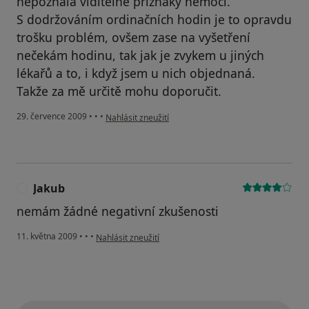
nepoznala viditelné příznaky nemoci.
S dodržováním ordinačních hodin je to opravdu
trošku problém, ovšem zase na vyšetření
nečekám hodinu, tak jak je zvykem u jiných
lékařů a to, i když jsem u nich objednaná.
Takže za mě určitě mohu doporučit.
podle názoru uživatele spokojena pacientka
29. července 2009
•
•
•
Nahlásit zneužití
Jakub
J
nemám žádné negativní zkušenosti
podle názoru uživatele Jakub
11. května 2009
•
•
•
Nahlásit zneužití