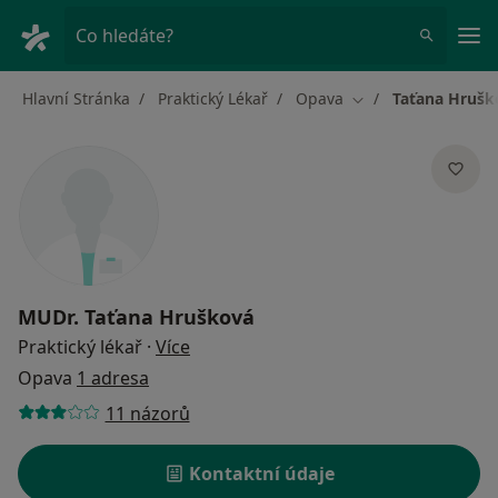
Hla
Co hledáte?
Hlavní Stránka
Praktický Lékař
Opava
Taťana Hrušk
Změna města
MUDr.
Taťana Hrušková
o specializacích
Praktický lékař
·
Více
Opava
1 adresa
11 názorů
Kontaktní údaje