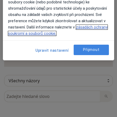
soubory cookie (nebo podobné technologie) ke
shromažďování údajů pro statistické účely a poskytování
obsahu na základě vašich zvyklostí při procházení. Své
11 názorů
preference můžete kdykoli zkontrolovat a aktualizovat v
nastavení. Další informace naleznete v
zásadách ochrany
soukromí a souborů cookie.
Recenze pacientů jsou pro nás důležité.
Specialisté nemají možnost zaplatit za
Přijmout
odstranění nebo změnu recenze pacienta.
Upravit nastavení
Další informace o názorech
Další informace.
Hledejte v názorech