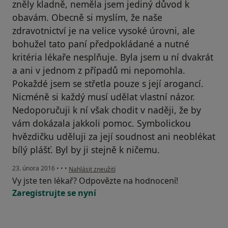
zněly kladně, neměla jsem jediný důvod k
obavám. Obecně si myslím, že naše
zdravotnictví je na velice vysoké úrovni, ale
bohužel tato paní předpokládané a nutné
kritéria lékaře nesplňuje. Byla jsem u ní dvakrát
a ani v jednom z případů mi nepomohla.
Pokaždé jsem se střetla pouze s její arogancí.
Nicméně si každý musí udělat vlastní názor.
Nedoporučuji k ní však chodit v naději, že by
vám dokázala jakkoli pomoc. Symbolickou
hvězdičku uděluji za její soudnost ani neoblékat
bílý plášť. Byl by ji stejně k ničemu.
podle názoru uživatele Váš účet byl odstraněn
23. února 2016
•
•
•
Nahlásit zneužití
Vy jste ten lékař? Odpovězte na hodnocení!
Zaregistrujte se nyní