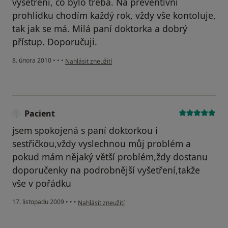
vyšetření, co bylo třeba. Na preventivní
prohlídku chodím každý rok, vždy vše kontoluje,
tak jak se má. Milá paní doktorka a dobrý
přístup. Doporučuji.
podle názoru uživatele Pacient
8. února 2010
•
•
•
Nahlásit zneužití
Pacient
jsem spokojená s paní doktorkou i
sestřičkou,vždy vyslechnou můj problém a
pokud mám nějaký větší problém,ždy dostanu
doporučenky na podrobnější vyšetření,takže
vše v pořádku
podle názoru uživatele Pacient
17. listopadu 2009
•
•
•
Nahlásit zneužití