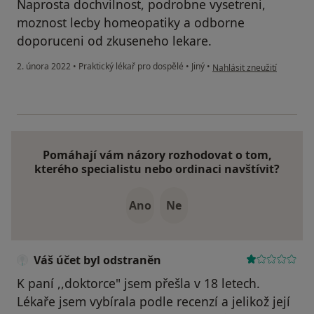
Naprosta dochvilnost, podrobne vysetreni,
moznost lecby homeopatiky a odborne
doporuceni od zkuseneho lekare.
podle názoru uživatele J.H
2. února 2022
•
Praktický lékař pro dospělé
•
Jiný
•
Nahlásit zneužití
Pomáhají vám názory rozhodovat o tom,
kterého specialistu nebo ordinaci navštívit?
Ano
Ne
Váš účet byl odstraněn
K paní ,,doktorce" jsem přešla v 18 letech.
Lékaře jsem vybírala podle recenzí a jelikož její