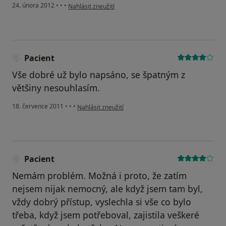
podle názoru uživatele Vargová Lucie
24. února 2012
•
•
•
Nahlásit zneužití
Pacient
Vše dobré už bylo napsáno, se špatným z
většiny nesouhlasím.
podle názoru uživatele Pacient
18. července 2011
•
•
•
Nahlásit zneužití
Pacient
Nemám problém. Možná i proto, že zatím
nejsem nijak nemocný, ale když jsem tam byl,
vždy dobrý přístup, vyslechla si vše co bylo
třeba, když jsem potřeboval, zajistila veškeré