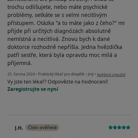
trochu odlišujete, nebo máte psychické
problémy, setkáte se s velmi necitlivým
přístupem. Otázka "a to máte jako z čeho?" mi
přijde při určitých diagnózách absolutně
nemístná a necitlivá. Znovu bych k dané
doktorce rozhodně nepřišla. Jedna hvězdička
patří sestře, která byla opravdu moc milá a
příjemná.
podle názoru uživatele
25. června 2024
•
Praktický lékař pro dospělé
•
Jiný
•
Nahlásit zneužití
Vy jste ten lékař? Odpovězte na hodnocení!
Zaregistrujte se nyní
J.H.
Číslo ověřené
J