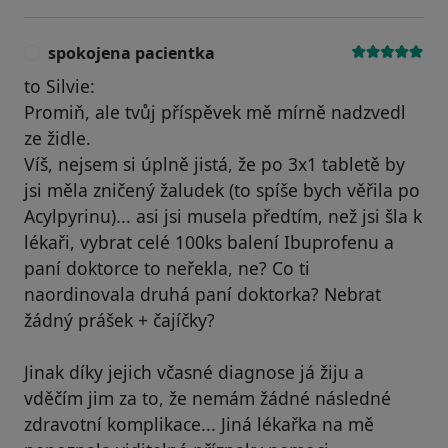
spokojena pacientka
S
to Silvie:
Promiň, ale tvůj příspěvek mě mírně nadzvedl
ze židle.
Víš, nejsem si úplně jistá, že po 3x1 tabletě by
jsi měla zničený žaludek (to spíše bych věřila po
Acylpyrinu)... asi jsi musela předtím, než jsi šla k
lékaři, vybrat celé 100ks balení Ibuprofenu a
paní doktorce to neřekla, ne? Co ti
naordinovala druhá paní doktorka? Nebrat
žádný prášek + čajíčky?
Jinak díky jejich včasné diagnose já žiju a
vděčím jim za to, že nemám žádné následné
zdravotní komplikace... Jiná lékařka na mě