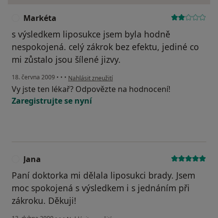
Markéta
M
s výsledkem liposukce jsem byla hodně
nespokojená. celý zákrok bez efektu, jediné co
mi zůstalo jsou šílené jizvy.
podle názoru uživatele Markéta
18. června 2009
•
•
•
Nahlásit zneužití
Vy jste ten lékař? Odpovězte na hodnocení!
Zaregistrujte se nyní
Jana
J
Paní doktorka mi dělala liposukci brady. Jsem
moc spokojená s výsledkem i s jednáním při
zákroku. Děkuji!
podle názoru uživatele Jana