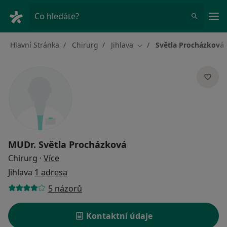
Hla
Co hledáte?
Hlavní Stránka
Chirurg
Jihlava
Světla Procházková
Změna města
MUDr.
Světla Procházková
o specializacích
Chirurg
·
Více
Jihlava
1 adresa
5 názorů
Kontaktní údaje