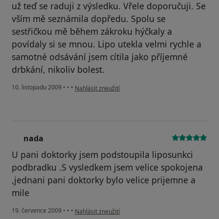
už teď se raduji z výsledku. Vřele doporučuji. Se
vším mě seznámila dopředu. Spolu se
sestřičkou mě během zákroku hýčkaly a
povídaly si se mnou. Lipo utekla velmi rychle a
samotné odsávání jsem cítila jako příjemné
drbkání, nikoliv bolest.
podle názoru uživatele Váš účet byl odstraněn
10. listopadu 2009
•
•
•
Nahlásit zneužití
nada
N
U pani doktorky jsem podstoupila liposunkci
podbradku .S vysledkem jsem velice spokojena
,jednani pani doktorky bylo velice prijemne a
mile
podle názoru uživatele nada
19. července 2009
•
•
•
Nahlásit zneužití