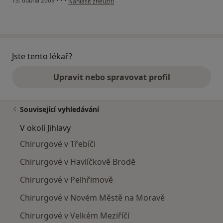
13. dubna 2009
•
•
•
Nahlásit zneužití
Jste tento lékař?
Upravit nebo spravovat profil
Související vyhledávání
V okolí Jihlavy
Chirurgové v Třebíči
Chirurgové v Havlíčkově Brodě
Chirurgové v Pelhřimově
Chirurgové v Novém Městě na Moravě
Chirurgové v Velkém Meziříčí