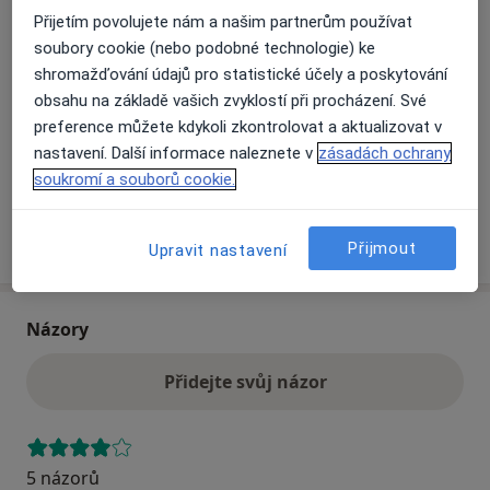
Přijetím povolujete nám a našim partnerům používat
soubory cookie (nebo podobné technologie) ke
Přiblížit mapu
se otevře v nové záložce
shromažďování údajů pro statistické účely a poskytování
obsahu na základě vašich zvyklostí při procházení. Své
Dostupnost
Na této adrese online kalendář není aktivní
preference můžete kdykoli zkontrolovat a aktualizovat v
nastavení. Další informace naleznete v
zásadách ochrany
Co mám v takové situaci udělat?
soukromí a souborů cookie.
Více
o adrese
Přijmout
Upravit nastavení
Názory
Přidejte svůj názor
5 názorů