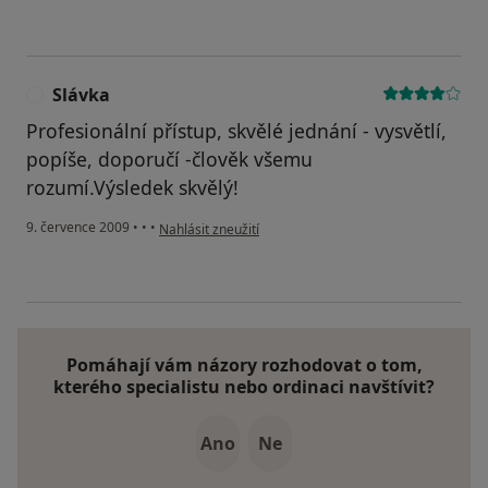
Slávka
S
Profesionální přístup, skvělé jednání - vysvětlí,
popíše, doporučí -člověk všemu
rozumí.Výsledek skvělý!
podle názoru uživatele Slávka
9. července 2009
•
•
•
Nahlásit zneužití
Pomáhají vám názory rozhodovat o tom,
kterého specialistu nebo ordinaci navštívit?
Ano
Ne