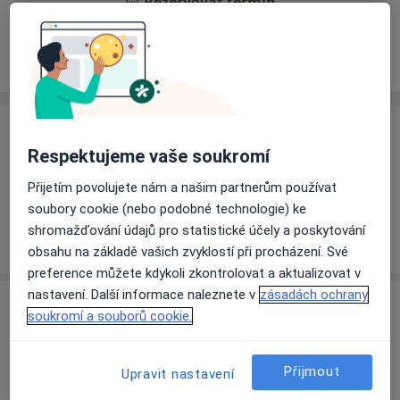
Rezervovat termín
Ceník
Adresy
Názory pacientů
Ceník
Respektujeme vaše soukromí
Informace o službách a cenách nejsou k dispozici
Přijetím povolujete nám a našim partnerům používat
Tento specialista ještě nepřidával žádné informace o
soubory cookie (nebo podobné technologie) ke
svých službách.
shromažďování údajů pro statistické účely a poskytování
obsahu na základě vašich zvyklostí při procházení. Své
preference můžete kdykoli zkontrolovat a aktualizovat v
nastavení. Další informace naleznete v
zásadách ochrany
Adresa
soukromí a souborů cookie.
Nemocnice Třinec-Podlesí a.s.
Konská 453,
Třinec
739 61
Přijmout
Upravit nastavení