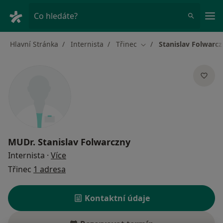
Hla
Co hledáte?
Hlavní Stránka
Internista
Třinec
Stanislav Folwarc
Změna města
MUDr.
Stanislav Folwarczny
o specializacích
Internista
·
Více
Třinec
1 adresa
Kontaktní údaje