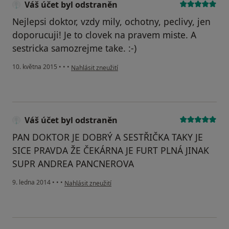
Váš účet byl odstraněn
Nejlepsi doktor, vzdy mily, ochotny, peclivy, jen
doporucuji! Je to clovek na pravem miste. A
sestricka samozrejme take. :-)
podle názoru uživatele Váš účet byl odstraněn
10. května 2015
•
•
•
Nahlásit zneužití
Váš účet byl odstraněn
PAN DOKTOR JE DOBRÝ A SESTŘIČKA TAKY JE
SICE PRAVDA ŽE ČEKÁRNA JE FURT PLNÁ JINAK
SUPR ANDREA PANCNEROVA
podle názoru uživatele Váš účet byl odstraněn
9. ledna 2014
•
•
•
Nahlásit zneužití