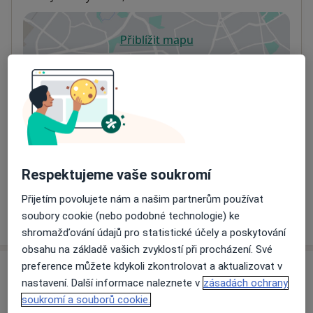
Přiblížit mapu
se otevře v nové záložce
Dostupnost
Na této adrese online kalendář není aktivní
Co mám v takové situaci udělat?
Způsoby platby (soukromé návštěvy)
Na teto adrese lékař přijímá pacienty na pojišťovnu
Respektujeme vaše soukromí
Detaily
Přijetím povolujete nám a našim partnerům používat
Více
soubory cookie (nebo podobné technologie) ke
o adrese
shromažďování údajů pro statistické účely a poskytování
obsahu na základě vašich zvyklostí při procházení. Své
preference můžete kdykoli zkontrolovat a aktualizovat v
Názory
nastavení. Další informace naleznete v
zásadách ochrany
soukromí a souborů cookie.
Přidejte svůj názor