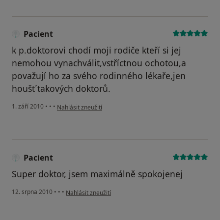
Pacient
k p.doktorovi chodí moji rodiče kteří si jej
nemohou vynachválit,vstříctnou ochotou,a
považují ho za svého rodinného lékaře,jen
houšt´takových doktorů.
podle názoru uživatele Pacient
1. září 2010
•
•
•
Nahlásit zneužití
Pacient
Super doktor, jsem maximálně spokojenej
podle názoru uživatele Pacient
12. srpna 2010
•
•
•
Nahlásit zneužití