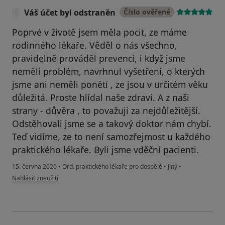
Váš účet byl odstraněn
Číslo ověřené
Poprvé v životě jsem měla pocit, ze máme
rodinného lékaře. Věděl o nás všechno,
pravidelně prováděl prevenci, i když jsme
neměli problém, navrhnul vyšetření, o kterých
jsme ani neměli ponětí , ze jsou v určitém věku
důležitá. Proste hlídal naše zdraví. A z naši
strany - důvěra , to považuji za nejdůležitější.
Odstěhovali jsme se a takový doktor nám chybí.
Teď vidíme, ze to není samozřejmost u každého
praktického lékaře. Byli jsme vděční pacienti.
15. června 2020
•
Ord. praktického lékaře pro dospělé
•
Jiný
•
podle názoru uživatele Váš účet byl odstraněn
Nahlásit zneužití