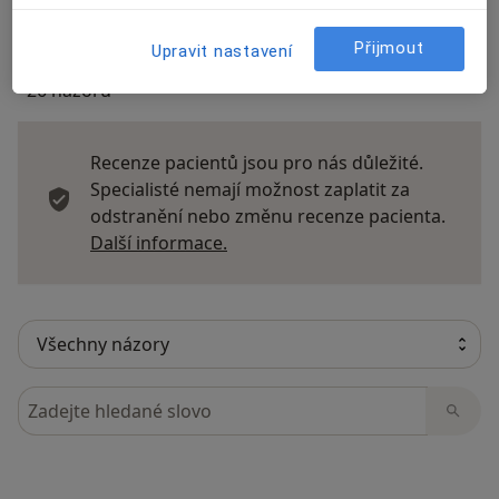
Přijmout
Upravit nastavení
26 názorů
Recenze pacientů jsou pro nás důležité.
Specialisté nemají možnost zaplatit za
odstranění nebo změnu recenze pacienta.
Další informace o názorech
Další informace.
Hledejte v názorech