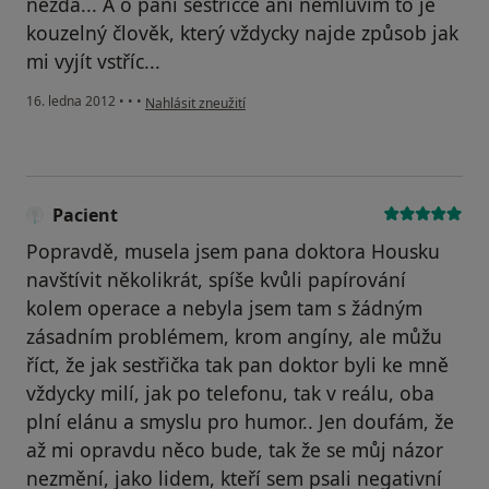
nezdá... A o paní sestřičce ani nemluvím to je
kouzelný člověk, který vždycky najde způsob jak
mi vyjít vstříc...
podle názoru uživatele Váš účet byl odstraněn
16. ledna 2012
•
•
•
Nahlásit zneužití
Pacient
Popravdě, musela jsem pana doktora Housku
navštívit několikrát, spíše kvůli papírování
kolem operace a nebyla jsem tam s žádným
zásadním problémem, krom angíny, ale můžu
říct, že jak sestřička tak pan doktor byli ke mně
vždycky milí, jak po telefonu, tak v reálu, oba
plní elánu a smyslu pro humor.. Jen doufám, že
až mi opravdu něco bude, tak že se můj názor
nezmění, jako lidem, kteří sem psali negativní