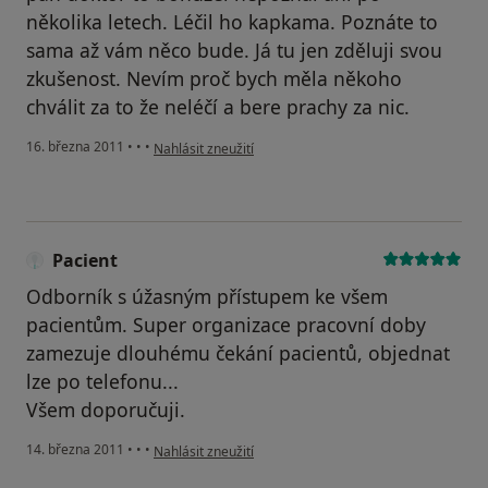
několika letech. Léčil ho kapkama. Poznáte to
sama až vám něco bude. Já tu jen zděluji svou
zkušenost. Nevím proč bych měla někoho
chválit za to že neléčí a bere prachy za nic.
podle názoru uživatele Váš účet byl odstraněn
16. března 2011
•
•
•
Nahlásit zneužití
Pacient
Odborník s úžasným přístupem ke všem
pacientům. Super organizace pracovní doby
zamezuje dlouhému čekání pacientů, objednat
lze po telefonu...
Všem doporučuji.
podle názoru uživatele Pacient
14. března 2011
•
•
•
Nahlásit zneužití