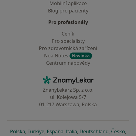
Mobilní aplikace
Blog pro pacienty
Pro profesionály
Ceník
Pro specialisty
Pro zdravotnická zařízení
Noa Notes
Novinka
Centrum nápovědy
Kontakt
ZnamyLekar - Hlavní stránka
ZnanyLekarz Sp. z o.o.
ul. Kolejowa 5/7
01-217 Warszawa, Polska
se otevře v nové záložce
se otevře v nové záložce
se otevře v nové záložce
se otevře v nové záložce
se otevře v 
se o
Polska
,
Türkiye
,
España
,
Italia
,
Deutschland
,
Česko
,