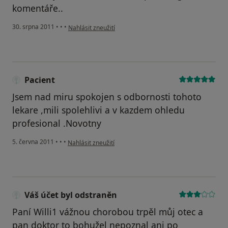
komentáře..
podle názoru uživatele Pacient
30. srpna 2011
•
•
•
Nahlásit zneužití
Pacient
Jsem nad miru spokojen s odbornosti tohoto
lekare ,mili spolehlivi a v kazdem ohledu
profesional .Novotny
podle názoru uživatele Pacient
5. června 2011
•
•
•
Nahlásit zneužití
Váš účet byl odstraněn
Paní Willi1 vážnou chorobou trpěl můj otec a
pan doktor to bohužel nepoznal ani po