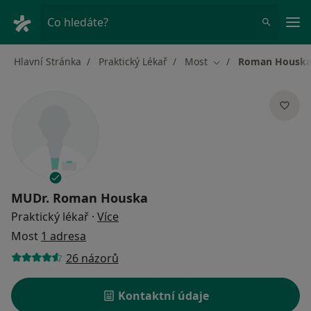
Hla
Co hledáte?
Hlavní Stránka
Praktický Lékař
Most
Roman Housk
Změna města
MUDr.
Roman Houska
o specializacích
Praktický lékař
·
Více
Most
1 adresa
26 názorů
Kontaktní údaje