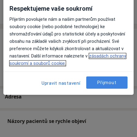
Respektujeme vaše soukromí
Ceník
Adresy
Názory pacientů
Přijetím povolujete nám a našim partnerům používat
soubory cookie (nebo podobné technologie) ke
shromažďování údajů pro statistické účely a poskytování
Ceník
obsahu na základě vašich zvyklostí při procházení. Své
preference můžete kdykoli zkontrolovat a aktualizovat v
Informace o službách a cenách nejsou k dispozici
nastavení. Další informace naleznete v
zásadách ochrany
Tento specialista ještě nepřidával žádné informace o
soukromí a souborů cookie.
svých službách.
Přijmout
Upravit nastavení
Adresa
Názory pacientů se rychle objeví