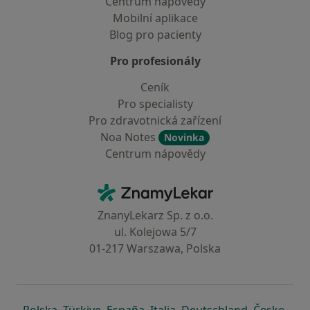
Centrum nápovědy
Mobilní aplikace
Blog pro pacienty
Pro profesionály
Ceník
Pro specialisty
Pro zdravotnická zařízení
Noa Notes
Novinka
Centrum nápovědy
Kontakt
ZnamyLekar - Hlavní stránka
ZnanyLekarz Sp. z o.o.
ul. Kolejowa 5/7
01-217 Warszawa, Polska
se otevře v nové záložce
se otevře v nové záložce
se otevře v nové záložce
se otevře v nové záložce
se otevře v 
se o