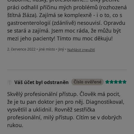
práci odhalil příčinu mých problémů (rozhozená
štítná žláza). Zajímá se komplexně - i o to, co s
gastroenterologií (zdánlivě) nesouvisí. Opravdu
se stará a zajímá. Jsem moc ráda, že můžu být
mezi jeho pacienty! Tímto mu moc děkuju!
podle názoru uživatele Michaela
2. července 2022
•
jiné místo
•
Jiný
•
Nahlásit zneužití
Váš účet byl odstraněn
Číslo ověřené
Skvělý profesionální přístup. Člověk má pocit,
že je tu pan doktor jen pro něj. Diagnostikoval,
vysvětlil a uklidnil. Rovněž sestřička
profesionální, milý přístup. Cítím se v dobrých
rukou.