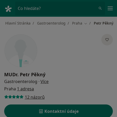
Hla
Co hledáte?
Hlavní Stránka
Gastroenterolog
Praha
Petr Pěkný
Změna města
MUDr.
Petr Pěkný
o specializacích
Gastroenterolog
·
Více
Praha
1 adresa
12 názorů
Kontaktní údaje