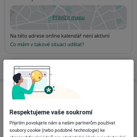
Přiblížit mapu
se otevře v nové záložce
Dostupnost
Na této adrese online kalendář není aktivní
Co mám v takové situaci udělat?
Více
o adrese
Názory
Přidejte svůj názor
Respektujeme vaše soukromí
Přijetím povolujete nám a našim partnerům používat
soubory cookie (nebo podobné technologie) ke
12 názorů