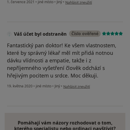
podle názoru uživatele Váš účet byl ods
1. července 2021
•
jiné místo
•
Jiný
•
Nahlásit zneužití
Váš účet byl odstraněn
Číslo ověřené
Fantastický pan doktor! Ke všem vlastnostem,
které by správný lékař měl mít přidá notnou
dávku vlídnosti a empatie, takže i z
nepříjemného vyšetření člověk odchází s
hřejivým pocitem u srdce. Moc děkuji.
podle názoru uživatele Váš účet byl odst
19. května 2020
•
jiné místo
•
Jiný
•
Nahlásit zneužití
Pomáhají vám názory rozhodovat o tom,
kterého specialistu nebo ordinaci navštívit?