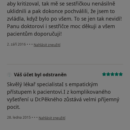
aby kritizoval, tak mě se sestřičkou nenásilně
uklidnili a pak dokonce pochválili, že jsem to
zvládla, když bylo po všem. To se jen tak nevidí!
Panu doktorovi i sestřičce moc děkuji a všem
pacientům doporučuji!
podle názoru uživatele Alča D.
2. září 2016
•
•
•
Nahlásit zneužití
Váš účet byl odstraněn
Skvělý lékař specialistaI s empatickým
přístupem k pacientovi.I z komplikovaného
vyšetření u Dr.Pěkného zůstává velmi příjemný
pocit.
podle názoru uživatele Váš účet byl odstraněn
28. ledna 2015
•
•
•
Nahlásit zneužití