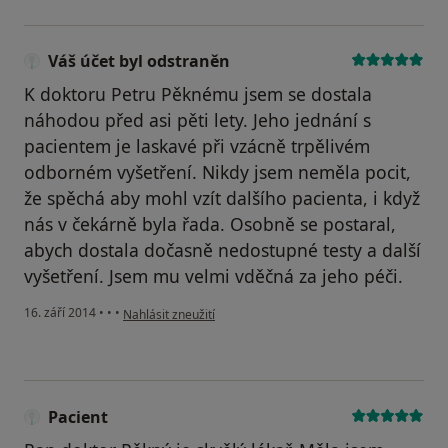
Váš účet byl odstraněn
K doktoru Petru Pěknému jsem se dostala
náhodou před asi pěti lety. Jeho jednání s
pacientem je laskavé při vzácně trpělivém
odborném vyšetření. Nikdy jsem neměla pocit,
že spěchá aby mohl vzít dalšího pacienta, i když
nás v čekárně byla řada. Osobně se postaral,
abych dostala dočasně nedostupné testy a další
vyšetření. Jsem mu velmi vděčná za jeho péči.
podle názoru uživatele Váš účet byl odstraněn
16. září 2014
•
•
•
Nahlásit zneužití
Pacient