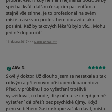
probrat vše. Nikdy nemám nejmenší pocit, že by
spěchal kvůli dalším čekajícím pacientům a
stejně vše stihne. Je to profesionál na svém
místě a asi svou profesi bere opravdu jako
poslání. Kéž by takových lékařů bylo víc... Mohu
jedině doporučit!
podle názoru uživatele Váš účet byl odstraněn
11. dubna 2017
•
•
•
Nahlásit zneužití
Alča D.
A
Skvělý doktor. Už dlouho jsem se nesetkala s tak
citlivým a příjemným přístupem k pacientovi.
Před, v průběhu i po vyšetření trpělivě
vysvětloval, co bude, díky němu se i nepříjemné
vyšetření dá přežít bez psychické újmy. Když
jsem se během Gastroskopie začala dávit, místo