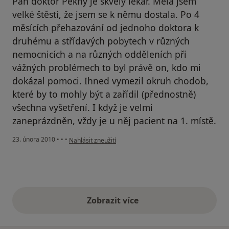
Pan doktor Pěkný je skvělý lékař. Měla jsem
velké štěstí, že jsem se k němu dostala. Po 4
měsících přehazování od jednoho doktora k
druhému a střídavých pobytech v různých
nemocnicích a na různých odděleních při
vážných problémech to byl právě on, kdo mi
dokázal pomoci. Ihned vymezil okruh chodob,
které by to mohly být a zařídil (přednostně)
všechna vyšetření. I když je velmi
zaneprázdněn, vždy je u něj pacient na 1. místě.
podle názoru uživatele Pacient
23. února 2010
•
•
•
Nahlásit zneužití
Zobrazit více
výše uvedené názory