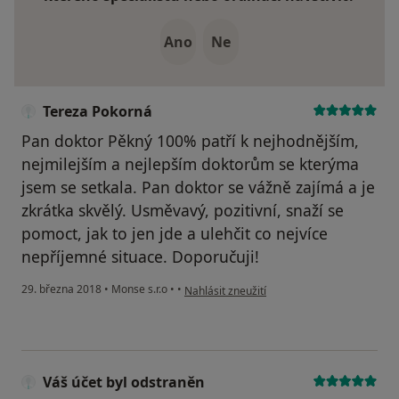
Ano
Ne
Tereza Pokorná
Pan doktor Pěkný 100% patří k nejhodnějším,
nejmilejším a nejlepším doktorům se kterýma
jsem se setkala. Pan doktor se vážně zajímá a je
zkrátka skvělý. Usměvavý, pozitivní, snaží se
pomoct, jak to jen jde a ulehčit co nejvíce
nepříjemné situace. Doporučuji!
podle názoru uživatele Tereza Pokorná
29. března 2018
•
Monse s.r.o
•
•
Nahlásit zneužití
Váš účet byl odstraněn