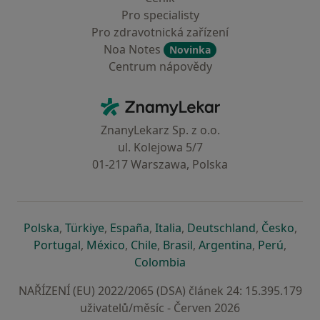
Pro specialisty
Pro zdravotnická zařízení
Noa Notes
Novinka
Centrum nápovědy
Kontakt
ZnamyLekar - Hlavní stránka
ZnanyLekarz Sp. z o.o.
ul. Kolejowa 5/7
01-217 Warszawa, Polska
se otevře v nové záložce
se otevře v nové záložce
se otevře v nové záložce
se otevře v nové záložce
se otevře v 
se o
Polska
,
Türkiye
,
España
,
Italia
,
Deutschland
,
Česko
,
se otevře v nové záložce
se otevře v nové záložce
se otevře v nové záložce
se otevře v nové záložc
se otevře v 
se ote
Portugal
,
México
,
Chile
,
Brasil
,
Argentina
,
Perú
,
se otevře v nové záložce
Colombia
NAŘÍZENÍ (EU) 2022/2065 (DSA) článek 24: 15.395.179
uživatelů/měsíc - Červen 2026