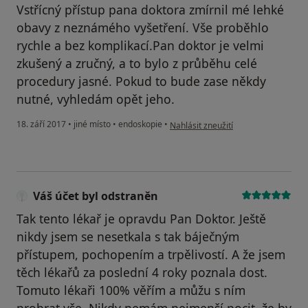
Vstřícný přístup pana doktora zmírnil mé lehké
obavy z neznámého vyšetření. Vše proběhlo
rychle a bez komplikací.Pan doktor je velmi
zkušený a zručný, a to bylo z průběhu celé
procedury jasné. Pokud to bude zase někdy
nutné, vyhledám opět jeho.
podle názoru uživatele Váš účet byl
18. září 2017
•
jiné místo
•
endoskopie
•
Nahlásit zneužití
Váš účet byl odstraněn
Tak tento lékař je opravdu Pan Doktor. Ještě
nikdy jsem se nesetkala s tak báječným
přístupem, pochopením a trpělivostí. A že jsem
těch lékařů za poslední 4 roky poznala dost.
Tomuto lékaři 100% věřím a můžu s ním