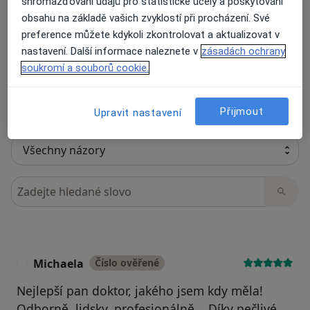
shromažďování údajů pro statistické účely a poskytování
obsahu na základě vašich zvyklostí při procházení. Své
preference můžete kdykoli zkontrolovat a aktualizovat v
Recenze pacientů jsou pro nás důležité.
nastavení. Další informace naleznete v
zásadách ochrany
Specialisté nemají možnost zaplatit za
soukromí a souborů cookie.
odstranění nebo změnu recenze pacienta.
Další informace o názorech
Další informace.
Přijmout
Upravit nastavení
Hledejte v názorech
Michaela
Číslo ověřené
M
Nejlepší pan doktor, jakého jsem kdy měla!
Odborně, lidsky, profesionálně... Díky pečlivé