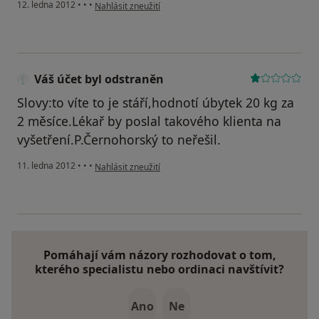
podle názoru uživatele M. Seidlová
12. ledna 2012
•
•
•
Nahlásit zneužití
Váš účet byl odstraněn
Slovy:to víte to je stáří,hodnotí úbytek 20 kg za
2 měsíce.Lékař by poslal takového klienta na
vyšetření.P.Černohorský to neřešil.
podle názoru uživatele Váš účet byl odstraněn
11. ledna 2012
•
•
•
Nahlásit zneužití
Pomáhají vám názory rozhodovat o tom,
kterého specialistu nebo ordinaci navštívit?
Ano
Ne