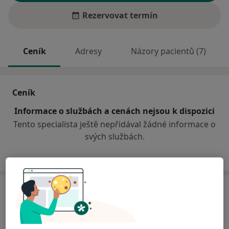
Rezervovat termín
Ceník
Adresy
Názory pacientů (7)
Ceník
Informace o službách a cenách nejsou k dispozici
Tento specialista ještě nepřidával žádné informace o
svých službách.
Adresy (2)
Adresa 1
Adresa 2