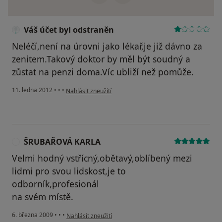
Váš účet byl odstraněn
Neléčí,není na úrovni jako lékař,je již dávno za
zenitem.Takový doktor by měl být soudný a
zůstat na penzi doma.Víc ubliží než pomůže.
podle názoru uživatele Váš účet byl odstraněn
11. ledna 2012
•
•
•
Nahlásit zneužití
ŠRUBAŘOVÁ KARLA
Š
Velmi hodný vstřícný,obětavý,oblíbený mezi
lidmi pro svou lidskost,je to
odborník,profesionál
na svém místě.
podle názoru uživatele ŠRUBAŘOVÁ KARLA
6. března 2009
•
•
•
Nahlásit zneužití