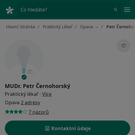
Hla
Co hledáte?
Hlavní Stránka
Praktický Lékař
Opava
Petr Černoho
Změna města
MUDr.
Petr Černohorský
o specializacích
Praktický lékař
·
Více
Opava
2 adresy
7 názorů
Kontaktní údaje