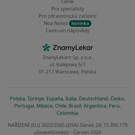
Ceník
Pro specialisty
Pro zdravotnická zařízení
Noa Notes
Novinka
Centrum nápovědy
Kontakt
ZnamyLekar - Hlavní stránka
ZnanyLekarz Sp. z o.o.
ul. Kolejowa 5/7
01-217 Warszawa, Polska
se otevře v nové záložce
se otevře v nové záložce
se otevře v nové záložce
se otevře v nové záložce
se otevře v 
se o
Polska
,
Türkiye
,
España
,
Italia
,
Deutschland
,
Česko
,
se otevře v nové záložce
se otevře v nové záložce
se otevře v nové záložce
se otevře v nové záložc
se otevře v 
se ote
Portugal
,
México
,
Chile
,
Brasil
,
Argentina
,
Perú
,
se otevře v nové záložce
Colombia
NAŘÍZENÍ (EU) 2022/2065 (DSA) článek 24: 15.395.179
uživatelů/měsíc - Červen 2026