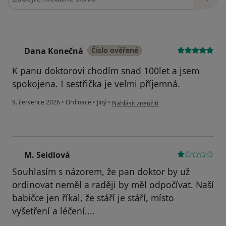
Dana Konečná
Číslo ověřené
D
K panu doktorovi chodím snad 100let a jsem
spokojena. I sestřička je velmi příjemná.
podle názoru uživatele Dana Konečná
9. července 2026
•
Ordinace
•
Jiný
•
Nahlásit zneužití
M. Seidlová
M
Souhlasím s názorem, že pan doktor by už
ordinovat neměl a raději by měl odpočívat. Naší
babičce jen říkal, že stáří je stáří, místo
vyšetření a léčení....