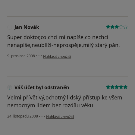
Jan Novák
J
Super doktor,co chci mi napíše,co nechci
nenapíše,neublíží-neprospěje,milý starý pán.
podle názoru uživatele Jan Novák
9. prosince 2008
•
•
•
Nahlásit zneužití
Váš účet byl odstraněn
Velmi přívětivý,ochotný,lidský přístup ke všem
nemocným lidem bez rozdílu věku.
podle názoru uživatele Váš účet byl odstraněn
24. listopadu 2008
•
•
•
Nahlásit zneužití