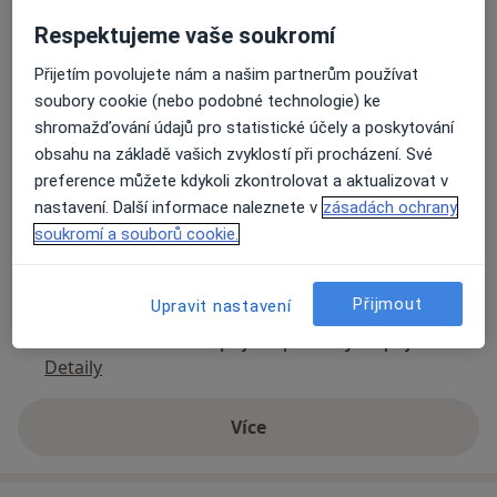
Respektujeme vaše soukromí
Ordinace
Přijetím povolujete nám a našim partnerům používat
Partyzánská 1525/4,
Opava
soubory cookie (nebo podobné technologie) ke
shromažďování údajů pro statistické účely a poskytování
Přiblížit mapu
obsahu na základě vašich zvyklostí při procházení. Své
se otevře v nové záložce
preference můžete kdykoli zkontrolovat a aktualizovat v
nastavení. Další informace naleznete v
zásadách ochrany
Dostupnost
Na této adrese online kalendář není aktivní
soukromí a souborů cookie.
Co mám v takové situaci udělat?
Přijmout
Upravit nastavení
Způsoby platby (soukromé návštěvy)
Na teto adrese lékař přijímá pacienty na pojišťovnu
Detaily
Více
o adrese