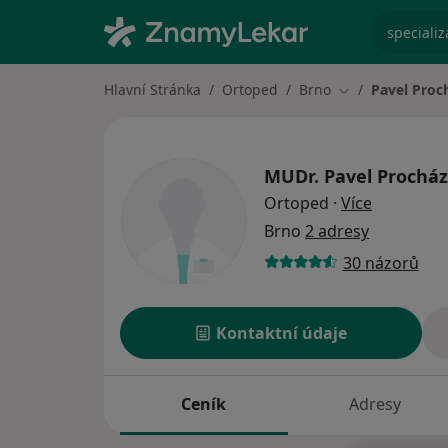
specializ
Hlavní Stránka
Ortoped
Brno
Pavel Proc
Změna města
MUDr.
Pavel Prochá
o speciali
Ortoped
·
Více
Brno
2 adresy
30 názorů
Kontaktní údaje
Ceník
Adresy