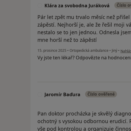
Klára za svobodna Juráková
Číslo 
K
Pár let zpět mu trvalo měsíc než přiš
zápěstí. Nejhorší je, ale že řešil moji
nestalo se to jen jednou. Odnesla jsem
mne horší než to zápěstí
podle 
15. prosince 2025
•
Ortopedická ambulance
•
Jiný
•
Nahlás
Vy jste ten lékař? Odpovězte na hodnocen
Jaromír Baďura
Číslo ověřené
J
Pan doktor procházka je skvělý diagnos
ochotný s vysokou odbornou erudicí. Po
vše pod kontrolou a organizuje činnos