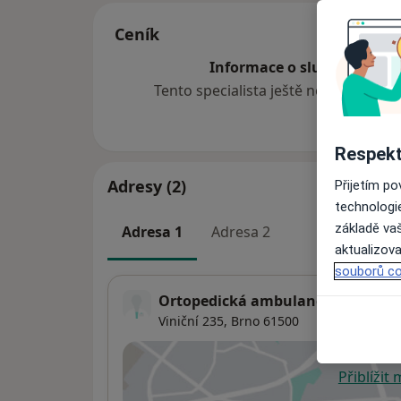
Ceník
Informace o službách a cen
Tento specialista ještě nepřidával ž
Respekt
Adresy (2)
Přijetím p
technologi
základě vaš
Adresa 1
Adresa 2
aktualizova
souborů co
Ortopedická ambulance
Viniční 235,
Brno
61500
Přiblížit
se