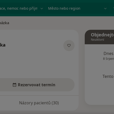
ace, nemoc nebo příjmení
Město nebo region
házka
Objednejt
Neaktivní
zka
zacích
Dnes
8 Srpen
Tento 
Rezervovat termín
Názory pacientů (30)