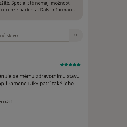
žité. Specialisté nemají možnost
Další informace o názor
 recenze pacienta.
Další informace.
zorech
,věnuje se mému zdravotnímu stavu
pii ramene.Díky patří také jeho
oru uživatele Lozrt R.
zneužití