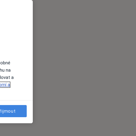
dobné
ahu na
lovat a
omí a
řijmout