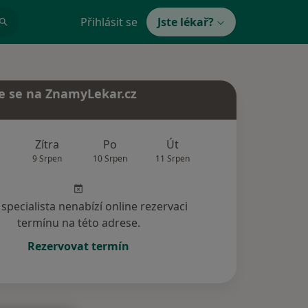
Přihlásit se
Jste lékař?
e se na ZnamyLekar.cz
Zítra
Po
Út
St
Čt
9 Srpen
10 Srpen
11 Srpen
12 Srpen
13 Srp
specialista nenabízí online rezervaci
termínu na této adrese.
Rezervovat termín