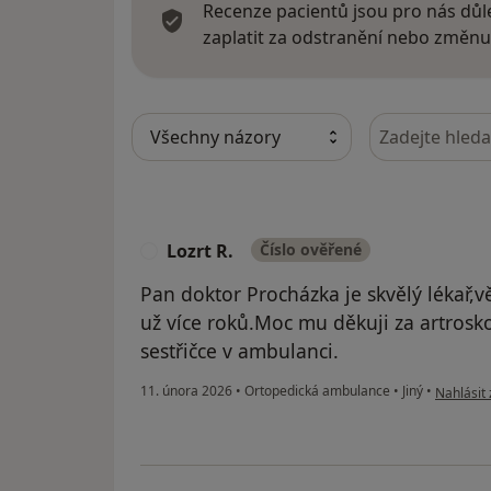
Recenze pacientů jsou pro nás důle
zaplatit za odstranění nebo změnu
Hledejte v ná
Lozrt R.
Číslo ověřené
L
Pan doktor Procházka je skvělý lékař
už více roků.Moc mu děkuji za artrosko
sestřičce v ambulanci.
podle náz
11. února 2026
•
Ortopedická ambulance
•
Jiný
•
Nahlásit 