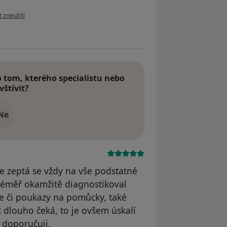
ázoru uživatele Jaromír Baďura
t zneužití
tom, kterého specialistu nebo
vštívit?
Ne
 zeptá se vždy na vše podstatné
 téměř okamžitě diagnostikoval
ce či poukazy na pomůcky, také
k dlouho čeká, to je ovšem úskalí
 doporučuji.