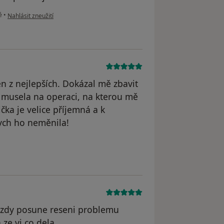
podle názoru uživatele Váš účet byl odstraněn
é
•
Nahlásit zneužití
 z nejlepších. Dokázal mě zbavit
h musela na operaci, na kterou mě
řička je velice příjemná a k
bych ho neměnila!
odstraněn
..vzdy posune reseni problemu
 ze vi co dela.