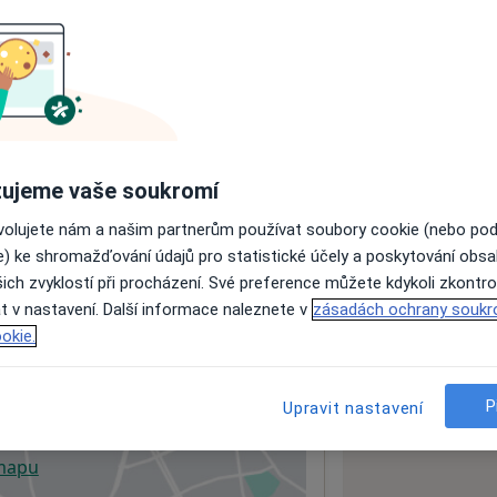
ách nejsou k dispozici
ádné informace o svých službách.
ujeme vaše soukromí
ovolujete nám a našim partnerům používat soubory cookie (nebo po
e) ke shromažďování údajů pro statistické účely a poskytování obs
ich zvyklostí při procházení. Své preference můžete kdykoli zkontro
t v nastavení. Další informace naleznete v
zásadách ochrany soukr
okie.
P
Upravit nastavení
 mapu
 otevře v nové záložce