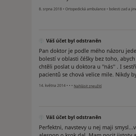
8. srpna 2018
•
Ortopedická ambulance
•
bolesti zad a jin
Váš účet byl odstraněn
Pan doktor je podle mého názoru jeden
bolestí v oblasti čéšky bez toho, abyc
chtěli poslat u doktora u ''nás'' . I sest
pacientů se chová velice mile. Nikdy 
podle názoru uživatele Váš účet byl 
14. května 2014
•
•
•
Nahlásit zneužití
Váš účet byl odstraněn
Perfektni, navstevy u nej maji smysl.
alespon o krok dal. Mam pocit jistoty a