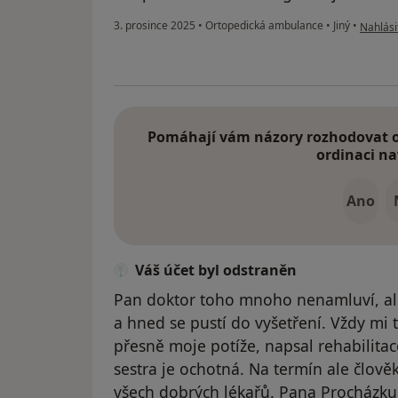
podle n
3. prosince 2025
•
Ortopedická ambulance
•
Jiný
•
Nahlási
Pomáhají vám názory rozhodovat o 
ordinaci na
Ano
Váš účet byl odstraněn
Pan doktor toho mnoho nenamluví, ale
a hned se pustí do vyšetření. Vždy mi
přesně moje potíže, napsal rehabilita
sestra je ochotná. Na termín ale člově
všech dobrých lékařů. Pana Procházku