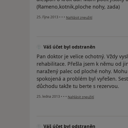
(Rameno,kotnik,ploche nohy, zada)
podle názoru uživatele Váš účet byl od
25. října 2013
•
•
•
Nahlásit zneužití
Váš účet byl odstraněn
Pan doktor je velice ochotný. Vždy vys
rehabilitace. Přešla jsem k němu od ji
naražený palec od ploché nohy. Mohu 
spokojená a problém byl vyřešen. Sestři
důchodu takže tu berte s rezervou.
podle názoru uživatele Váš účet byl o
25. ledna 2013
•
•
•
Nahlásit zneužití
Váš účet byl odstraněn