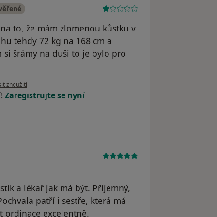
ověřené
el na to, že mám zlomenou kůstku v
 váhu tehdy 72 kg na 168 cm a
 si šrámy na duši to je bylo pro
názoru uživatele Klára za svobodna Juráková
it zneužití
í!
Zaregistrujte se nyní
tik a lékař jak má být. Příjemný,
chvala patří i sestře, která má
t ordinace excelentně.