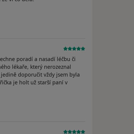
straněn
lechne poradí a nasadí léčbu či
ného lékaře, který nerozeznal
jedině doporučit vždy jsem byla
čka je holt už starší paní v
dstraněn