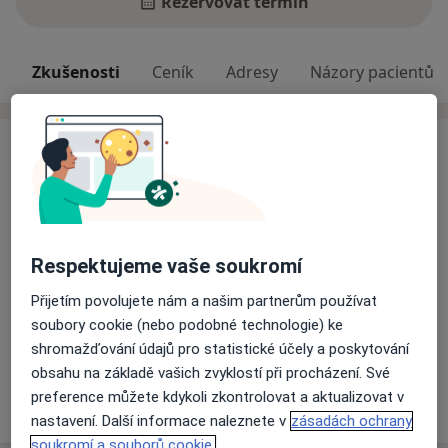
Rezervovat termín
Zkušenosti
Ceník
Adresy
Názory pacientů
Zkušenosti
Vycházím z akreditované psychoterapeutické metody
Biosyntézy.
Jako základní léčivou sílu v terapii, vnímám dobrý
Respektujeme vaše soukromí
mezilidský kontakt. Přináším otevřený, bezpečný a
respektující prostor.
Přijetím povolujete nám a našim partnerům používat
soubory cookie (nebo podobné technologie) ke
O mně
V individuální terapeutické práci se věnuji osobním,
Více
shromažďování údajů pro statistické účely a poskytování
rodinným a vztahovým tématům, která často souvisí s
obsahu na základě vašich zvyklostí při procházení. Své
nefunkčním zázemím v rodině či traumatem –
preference můžete kdykoli zkontrolovat a aktualizovat v
Více
o zkušenostech
osobním i transgeneračním.
nastavení. Další informace naleznete v
zásadách ochrany
soukromí a souborů cookie.