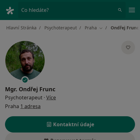
Hla
Co hledáte?
Hlavní Stránka
Psychoterapeut
Praha
Ondřej Frunc
Změna města
Mgr.
Ondřej Frunc
o specializacích
Psychoterapeut
·
Více
Praha
1 adresa
Kontaktní údaje