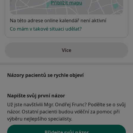
Přiblížit mapu
se otevře v nové záložce
Dostupnost
Na této adrese online kalendář není aktivní
Co mám v takové situaci udělat?
Více
o adrese
Názory pacientů se rychle objeví
Napište svůj první názor
Už jste navštívili Mgr. Ondřej Frunc? Podělte se o svůj
názor. Ostatní pacienti budou vděční za pomoc při
výběru nejlepšího specialisty.
Přidejte svůj názor