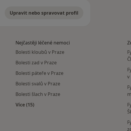
Upravit nebo spravovat profil
Nejčastěji léčené nemoci
Z
Bolesti kloubů v Praze
F
Č
Bolesti zad v Praze
F
Bolesti páteře v Praze
v
Bolesti svalů v Praze
F
Bolesti šlach v Praze
m
Více (15)
F
í
Více v kategorii: Nejčastěji léčené nemoci
Š
F
z