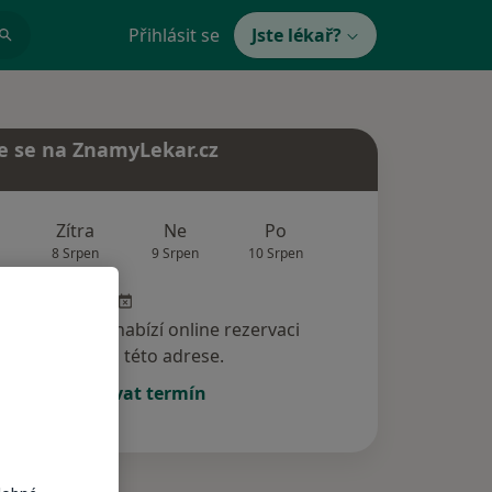
Přihlásit se
Jste lékař?
e se na ZnamyLekar.cz
Zítra
Ne
Po
Út
St
8 Srpen
9 Srpen
10 Srpen
11 Srpen
12 Srp
specialista nenabízí online rezervaci
termínu na této adrese.
Rezervovat termín