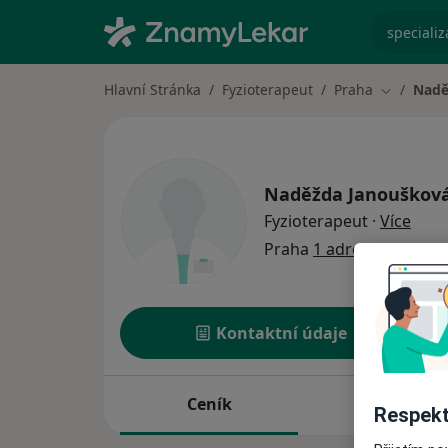
specializ
Hlavní Stránka
Fyzioterapeut
Praha
Nadě
Změna mě
Naděžda Janouškov
o spe
Fyzioterapeut
·
Více
Praha
1 adresa
Kontaktní údaje
Ceník
Adresy
Respekt