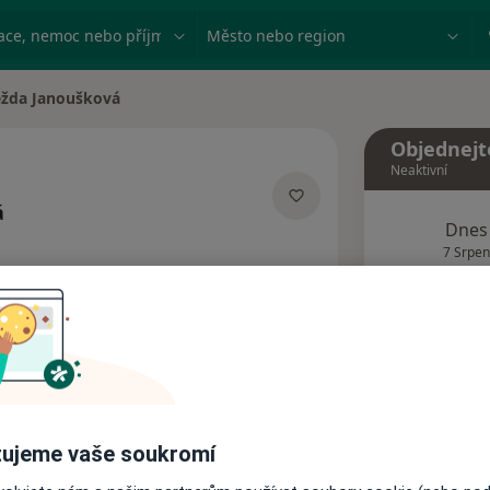
ace, nemoc nebo příjmení
Město nebo region
žda Janoušková
sta
Objednejt
Neaktivní
á
Dnes
cializacích
7 Srpen
Tento 
Rezervovat termín
Názory pacientů
ujeme vaše soukromí