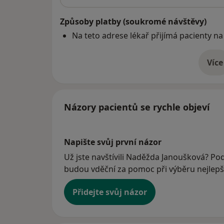
Způsoby platby (soukromé návštěvy)
Na teto adrese lékař přijímá pacienty na
Více
o 
Názory pacientů se rychle objeví
Napište svůj první názor
Už jste navštívili Naděžda Janoušková? Podě
budou vděční za pomoc při výběru nejlepší
Přidejte svůj názor