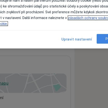
ovolujete nám a našim partnerům používat soubory cookie (nebo po
e) ke shromažďování údajů pro statistické účely a poskytování obs
ich zvyklostí při procházení. Své preference můžete kdykoli zkontro
ách nejsou k dispozici
t v nastavení. Další informace naleznete v
zásadách ochrany soukr
okie.
ádné informace o svých službách.
P
Upravit nastavení
 mapu
 otevře v nové záložce
ní