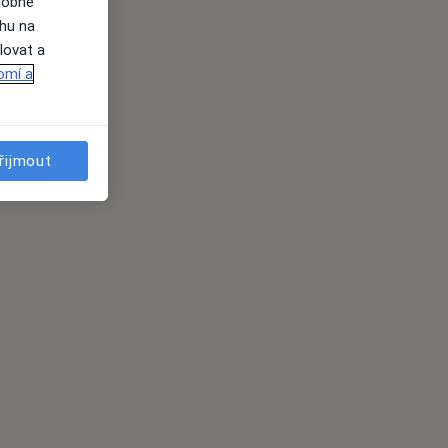
dobné
ahu na
lovat a
omí a
řijmout