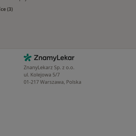
íce (3)
Více v kategorii: Zdravotní pojišťovny
Kontakt
ZnamyLekar - Hlavní stránka
ZnanyLekarz Sp. z o.o.
ul. Kolejowa 5/7
01-217 Warszawa, Polska