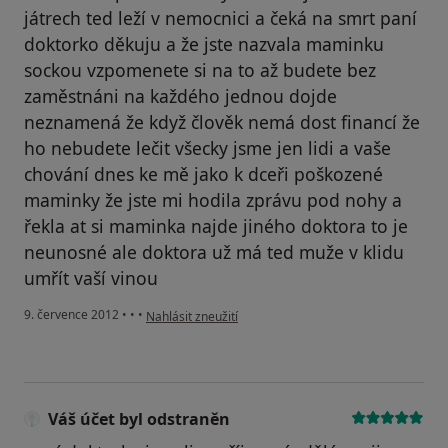
játrech ted leží v nemocnici a čeká na smrt paní
doktorko děkuju a že jste nazvala maminku
sockou vzpomenete si na to až budete bez
zaměstnáni na každého jednou dojde
neznamená že když člověk nemá dost financí že
ho nebudete lečit všecky jsme jen lidi a vaše
chování dnes ke mě jako k dceři poškozené
maminky že jste mi hodila zprávu pod nohy a
řekla at si maminka najde jiného doktora to je
neunosné ale doktora už má ted muže v klidu
umřít vaší vinou
podle názoru uživatele Váš účet byl odstraněn
9. července 2012
•
•
•
Nahlásit zneužití
Váš účet byl odstraněn