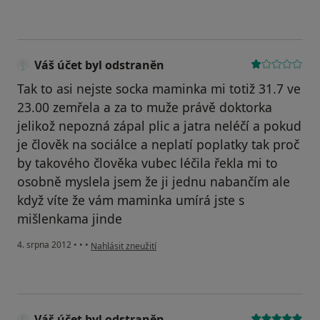
Váš účet byl odstraněn
Tak to asi nejste socka maminka mi totiž 31.7 ve
23.00 zemřela a za to muže právě doktorka
jelikož nepozná zápal plic a jatra neléčí a pokud
je člověk na sociálce a neplatí poplatky tak proč
by takového člověka vubec léčila řekla mi to
osobně myslela jsem že ji jednu nabančím ale
když víte že vám maminka umírá jste s
mišlenkama jinde
podle názoru uživatele Váš účet byl odstraněn
4. srpna 2012
•
•
•
Nahlásit zneužití
Váš účet byl odstraněn