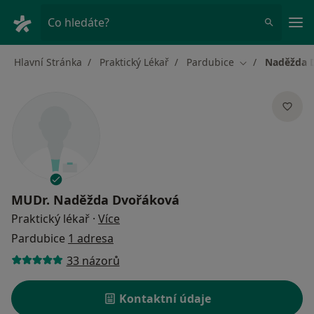
Hla
Co hledáte?
Hlavní Stránka
Praktický Lékař
Pardubice
Naděžda 
Změna města
MUDr.
Naděžda Dvořáková
o specializacích
Praktický lékař
·
Více
Pardubice
1 adresa
33 názorů
Kontaktní údaje