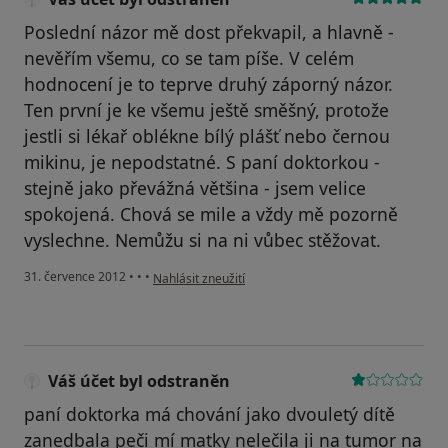
Poslední názor mě dost překvapil, a hlavně -
nevěřím všemu, co se tam píše. V celém
hodnocení je to teprve druhý záporný názor.
Ten první je ke všemu ještě směšný, protože
jestli si lékař oblékne bílý plášť nebo černou
mikinu, je nepodstatné. S paní doktorkou -
stejně jako převážná většina - jsem velice
spokojená. Chová se mile a vždy mě pozorně
vyslechne. Nemůžu si na ni vůbec stěžovat.
podle názoru uživatele Váš účet byl odstraněn
31. července 2012
•
•
•
Nahlásit zneužití
Váš účet byl odstraněn
paní doktorka má chování jako dvouletý dítě
zanedbala peči mí matky nelečila ji na tumor na