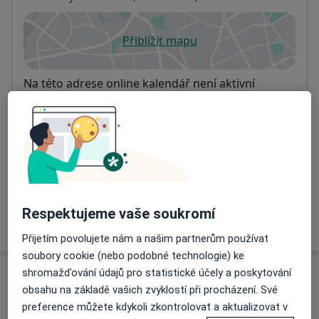
Přiblížit mapu
se otevře v nové záložce
Dostupnost
Na této adrese online kalendář není aktivní
Co mám v takové situaci udělat?
Způsoby platby (soukromé návštěvy)
Na teto adrese lékař přijímá pacienty na pojišťovnu
Detaily
Respektujeme vaše soukromí
Více
o adrese
Přijetím povolujete nám a našim partnerům používat
soubory cookie (nebo podobné technologie) ke
shromažďování údajů pro statistické účely a poskytování
Názory
obsahu na základě vašich zvyklostí při procházení. Své
preference můžete kdykoli zkontrolovat a aktualizovat v
Přidejte svůj názor