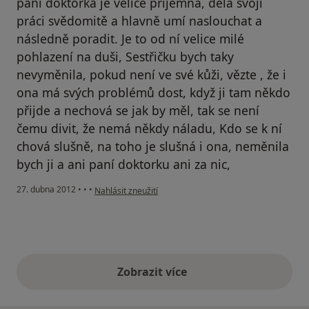
paní doktorka je velice příjemná, dělá svoji
práci svědomitě a hlavně umí naslouchat a
následně poradit. Je to od ní velice milé
pohlazení na duši, Sestřičku bych taky
nevyměnila, pokud není ve své kůži, vězte , že i
ona má svých problémů dost, když ji tam někdo
přijde a nechová se jak by měl, tak se není
čemu divit, že nemá někdy náladu, Kdo se k ní
chová slušně, na toho je slušná i ona, neměnila
bych ji a ani paní doktorku ani za nic,
podle názoru uživatele Váš účet byl odstraněn
27. dubna 2012
•
•
•
Nahlásit zneužití
Zobrazit více
výše uvedené názory