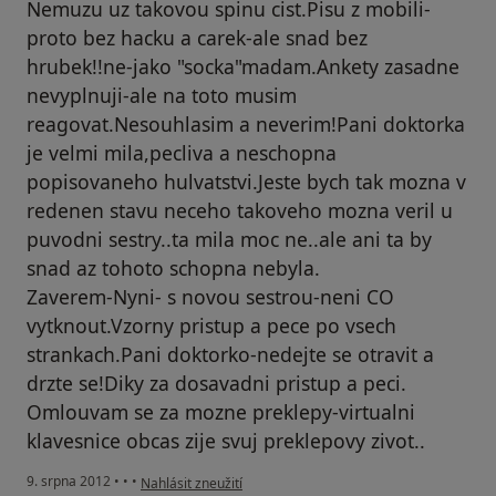
Nemuzu uz takovou spinu cist.Pisu z mobili-
proto bez hacku a carek-ale snad bez
hrubek!!ne-jako "socka"madam.Ankety zasadne
nevyplnuji-ale na toto musim
reagovat.Nesouhlasim a neverim!Pani doktorka
je velmi mila,pecliva a neschopna
popisovaneho hulvatstvi.Jeste bych tak mozna v
redenen stavu neceho takoveho mozna veril u
puvodni sestry..ta mila moc ne..ale ani ta by
snad az tohoto schopna nebyla.
Zaverem-Nyni- s novou sestrou-neni CO
vytknout.Vzorny pristup a pece po vsech
strankach.Pani doktorko-nedejte se otravit a
drzte se!Diky za dosavadni pristup a peci.
Omlouvam se za mozne preklepy-virtualni
klavesnice obcas zije svuj preklepovy zivot..
podle názoru uživatele Váš účet byl odstraněn
9. srpna 2012
•
•
•
Nahlásit zneužití