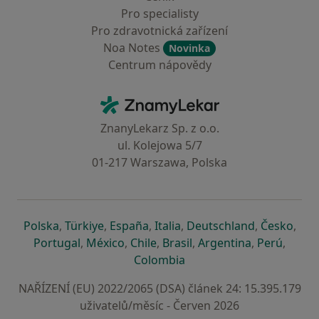
Pro specialisty
Pro zdravotnická zařízení
Noa Notes
Novinka
Centrum nápovědy
Kontakt
ZnamyLekar - Hlavní stránka
ZnanyLekarz Sp. z o.o.
ul. Kolejowa 5/7
01-217 Warszawa, Polska
se otevře v nové záložce
se otevře v nové záložce
se otevře v nové záložce
se otevře v nové záložce
se otevře v 
se o
Polska
,
Türkiye
,
España
,
Italia
,
Deutschland
,
Česko
,
se otevře v nové záložce
se otevře v nové záložce
se otevře v nové záložce
se otevře v nové záložc
se otevře v 
se ote
Portugal
,
México
,
Chile
,
Brasil
,
Argentina
,
Perú
,
se otevře v nové záložce
Colombia
NAŘÍZENÍ (EU) 2022/2065 (DSA) článek 24: 15.395.179
uživatelů/měsíc - Červen 2026