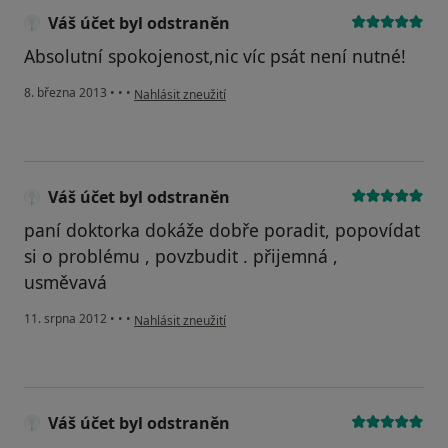
Váš účet byl odstraněn
Absolutní spokojenost,nic víc psát není nutné!
podle názoru uživatele Váš účet byl odstraněn
8. března 2013
•
•
•
Nahlásit zneužití
Váš účet byl odstraněn
paní doktorka dokáže dobře poradit, popovídat
si o problému , povzbudit . přijemná ,
usměvavá
podle názoru uživatele Váš účet byl odstraněn
11. srpna 2012
•
•
•
Nahlásit zneužití
Váš účet byl odstraněn