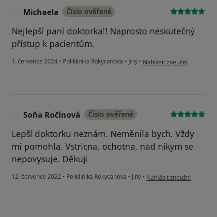
Michaela
Číslo ověřené
M
Nejlepší paní doktorka!! Naprosto neskutečný
přístup k pacientům.
podle názoru uživatele Mic
1. července 2024
•
Poliklinika Rokycanova
•
Jiný
•
Nahlásit zneužití
Soňa Ročínová
Číslo ověřené
S
Lepší doktorku neznám. Neměnila bych. Vždy
mi pomohla. Vstricna, ochotna, nad nikym se
nepovysuje. Děkuji
podle názoru uživatele So
12. července 2022
•
Poliklinika Rokycanova
•
Jiný
•
Nahlásit zneužití