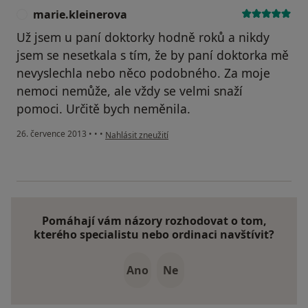
marie.kleinerova
M
Už jsem u paní doktorky hodně roků a nikdy
jsem se nesetkala s tím, že by paní doktorka mě
nevyslechla nebo něco podobného. Za moje
nemoci nemůže, ale vždy se velmi snaží
pomoci. Určitě bych neměnila.
podle názoru uživatele marie.kleinerova
26. července 2013
•
•
•
Nahlásit zneužití
Pomáhají vám názory rozhodovat o tom,
kterého specialistu nebo ordinaci navštívit?
Ano
Ne