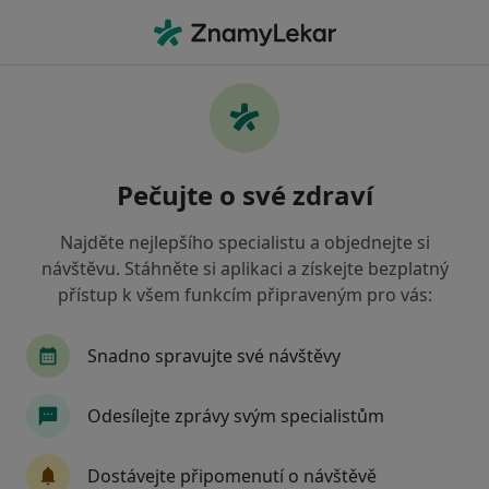
Hla
Praktický Lékař • Pardubice IV, Pardubice, pardubický
Filtry
Mapa
Praktický lékař, Pardubice IV, Pardubice
Pečujte o své zdraví
Jak řadíme výsledky vyhledávání?
Najděte nejlepšího specialistu a objednejte si
návštěvu. Stáhněte si aplikaci a získejte bezplatný
Jakou pojišťovnu máte?
přístup k všem funkcím připraveným pro vás:
Všeobecná zdravotní pojišťovna
Zdravotní poj
Snadno spravujte své návštěvy
Odesílejte zprávy svým specialistům
Dostávejte připomenutí o návštěvě