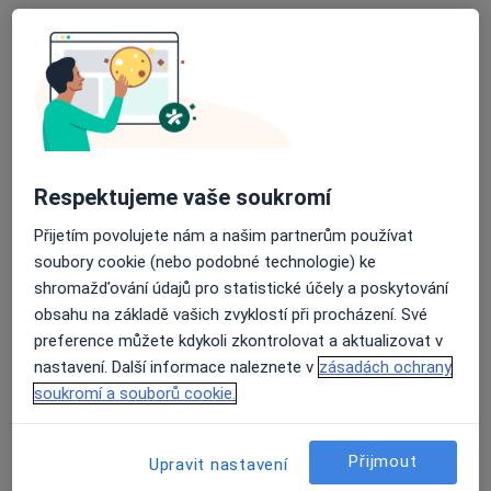
MUDr. Markéta Fikarová
·
Více
Praktický lékař, Plicní lékař
Bratranců Veverkových 900 , Pardubice
•
Mapa
Medfima Praktický lékař ordinace Jas
Respektujeme vaše soukromí
Konzultace online
od 1 000 kč
Přijetím povolujete nám a našim partnerům používat
Tento specialista nenabízí online rezervaci termínu na této adrese.
soubory cookie (nebo podobné technologie) ke
shromažďování údajů pro statistické účely a poskytování
Rezervovat termín
obsahu na základě vašich zvyklostí při procházení. Své
preference můžete kdykoli zkontrolovat a aktualizovat v
nastavení. Další informace naleznete v
zásadách ochrany
soukromí a souborů cookie.
Přijmout
Upravit nastavení