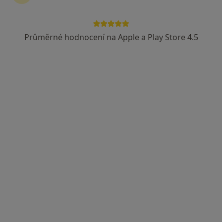
Průměrné hodnocení na Apple a Play Store 4.5
MUDr. Jan Tišer
·
Více
Praktický lékař, Chirurg, Plastický chirurg
92 názorů
Kyjevská 303, Pardubice
•
Mapa
M-Gate klinika
Tento specialista nenabízí online rezervaci termínu na této adrese.
Rezervovat termín