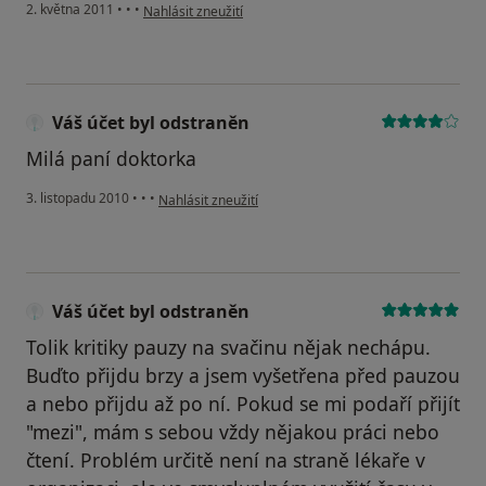
podle názoru uživatele Pacient
2. května 2011
•
•
•
Nahlásit zneužití
Váš účet byl odstraněn
Milá paní doktorka
podle názoru uživatele Váš účet byl odstraněn
3. listopadu 2010
•
•
•
Nahlásit zneužití
Váš účet byl odstraněn
Tolik kritiky pauzy na svačinu nějak nechápu.
Buďto přijdu brzy a jsem vyšetřena před pauzou
a nebo přijdu až po ní. Pokud se mi podaří přijít
"mezi", mám s sebou vždy nějakou práci nebo
čtení. Problém určitě není na straně lékaře v