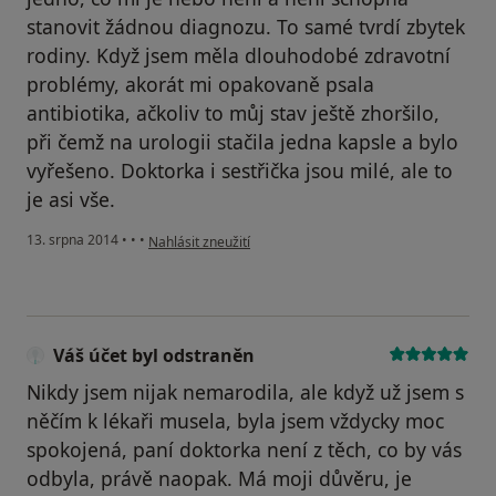
stanovit žádnou diagnozu. To samé tvrdí zbytek
rodiny. Když jsem měla dlouhodobé zdravotní
problémy, akorát mi opakovaně psala
antibiotika, ačkoliv to můj stav ještě zhoršilo,
při čemž na urologii stačila jedna kapsle a bylo
vyřešeno. Doktorka i sestřička jsou milé, ale to
je asi vše.
podle názoru uživatele Váš účet byl odstraněn
13. srpna 2014
•
•
•
Nahlásit zneužití
Váš účet byl odstraněn
Nikdy jsem nijak nemarodila, ale když už jsem s
něčím k lékaři musela, byla jsem vždycky moc
spokojená, paní doktorka není z těch, co by vás
odbyla, právě naopak. Má moji důvěru, je