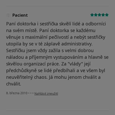
Pacient
Paní doktorka i sestřička skvělí lidé a odborníci
na svém místě. Paní doktorka se každému
věnuje s maximální pečlivostí a nebýt sestřičky
utopila by se v té záplavě administrativy.
Sestřičku jsem vždy zažila s velmi dobrou
náladou a příjemným vystupováním a hlavně se
skvělou organizací práce. Za "vlády" její
předchůdkyně se lidé předbíhali a ve všem byl
neuvěřitelný chaos. Já mohu jenom chválit a
chválit.
podle názoru uživatele Pacient
8. března 2010
•
•
•
Nahlásit zneužití