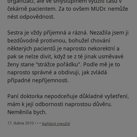
organizaci, ale ve smysluplném využití času v
čekárně pacientem. Za to ovšem MUDr. nemůže
nést odpovědnost.
Sestra je vždy příjemná a rázná. Nezažila jsem ji
bezdůvodně protivnou, bohužel chování
některých pacientů je naprosto nekorektní a
pak se nelze divit, když se z té jinak usměvavé
ženy stane "strážce pořádku". Podle mě je to
naprosto správné a obdivuji, jak zvládá
případné nepříjemnosti.
Paní doktorka nepodceňuje důkladné vyšetření,
mám k její odbornosti naprostou důvěru.
Neměnila bych.
podle názoru uživatele Váš účet byl odstraněn
17. dubna 2010
•
•
•
Nahlásit zneužití