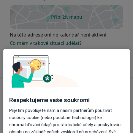
Přiblížit mapu
se otevře v nové záložce
Dostupnost
Na této adrese online kalendář není aktivní
Co mám v takové situaci udělat?
Více
o adrese
Názory
Respektujeme vaše soukromí
Přidejte svůj názor
Přijetím povolujete nám a našim partnerům používat
soubory cookie (nebo podobné technologie) ke
shromažďování údajů pro statistické účely a poskytování
13 názorů
obsahu na základě vašich zvyklostí při procházení. Své