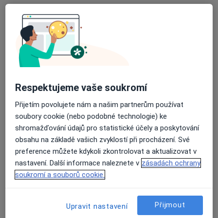
MUDr. Markéta Fikarová
·
Více
Praktický lékař, Plicní lékař
Bratranců Veverkových 900 , Pardubice
•
Mapa
Medfima Praktický lékař ordinace Jas
Respektujeme vaše soukromí
Konzultace online
od 1 000 kč
Přijetím povolujete nám a našim partnerům používat
Tento specialista nenabízí online rezervaci termínu na této adrese.
soubory cookie (nebo podobné technologie) ke
shromažďování údajů pro statistické účely a poskytování
Rezervovat termín
obsahu na základě vašich zvyklostí při procházení. Své
preference můžete kdykoli zkontrolovat a aktualizovat v
nastavení. Další informace naleznete v
zásadách ochrany
soukromí a souborů cookie.
Přijmout
Upravit nastavení