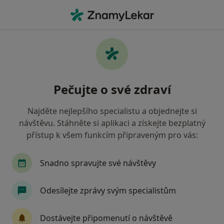
Hla
Praktický Lékař • Pardubice V, Pardubice, pardubický
Filtry
Mapa
Praktický lékař, Pardubice V, Pardubice
Pečujte o své zdraví
Jak řadíme výsledky vyhledávání?
Najděte nejlepšího specialistu a objednejte si
návštěvu. Stáhněte si aplikaci a získejte bezplatný
Jakou pojišťovnu máte?
přístup k všem funkcím připraveným pro vás:
Všeobecná zdravotní pojišťovna
Zdravotní poj
Snadno spravujte své návštěvy
Odesílejte zprávy svým specialistům
Dostávejte připomenutí o návštěvě