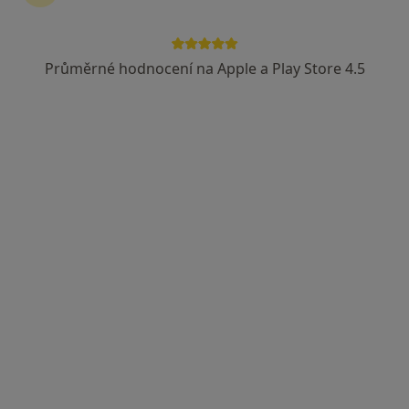
Průměrné hodnocení na Apple a Play Store 4.5
MUDr. Jan Tišer
·
Více
Praktický lékař, Chirurg, Plastický chirurg
92 názorů
Kyjevská 303, Pardubice
•
Mapa
M-Gate klinika
Tento specialista nenabízí online rezervaci termínu na této adrese.
Rezervovat termín