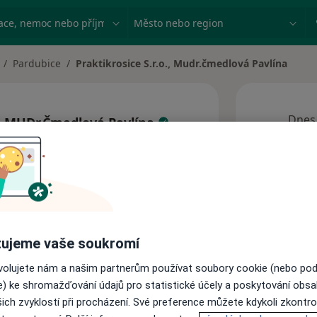
ace, nemoc nebo příjmení
Město nebo region
Pardubice
Praktikrosice S.r.o., Mudr.čmedlová Pavlína
měna města
Dnes
o., MUDr.Čmedlová Pavlína
6 Srpen
ce
Tato
obj
Adresy
ujeme vaše soukromí
ovolujete nám a našim partnerům používat soubory cookie (nebo po
e) ke shromažďování údajů pro statistické účely a poskytování obs
ich zvyklostí při procházení. Své preference můžete kdykoli zkontro
praktického lékařství (od 16let) a