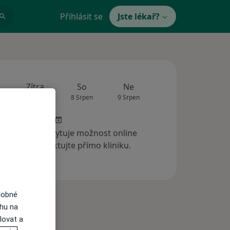
Přihlásit se
Jste lékař?
Zítra
So
Ne
Po
Út
7 Srpen
8 Srpen
9 Srpen
10 Srpen
11 Srp
 klinika neposkytuje možnost online
ednání. Kontaktujte přímo kliniku.
dobné
ahu na
lovat a