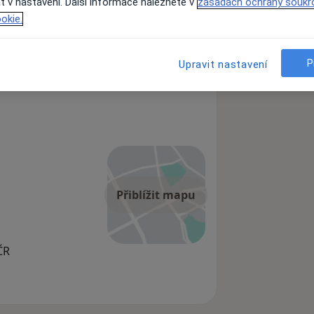
t v nastavení. Další informace naleznete v
zásadách ochrany soukr
okie.
P
Upravit nastavení
Přiblížit mapu
ČR