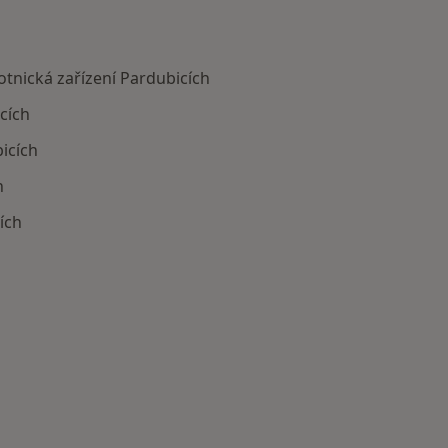
nická zařízení Pardubicích
cích
bicích
h
ích
cká zařízení