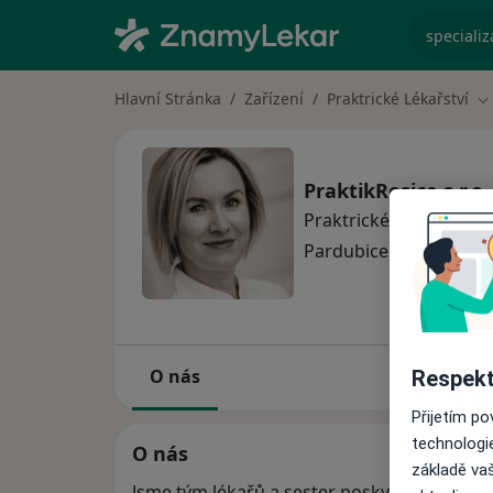
specializ
Hlavní Stránka
Zařízení
Praktrické Lékařství
Z
PraktikRosice s.r.
Praktrické lékařství
Ví
Pardubice
2 adresy
O nás
Respekt
Přijetím p
technologi
O nás
základě vaš
Jsme tým lékařů a sester poskytující služby 