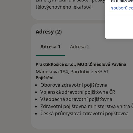
aktualizova
tělovýchovného lékařství.
souborů co
Adresy (2)
Adresa 1
Adresa 2
PraktikRosice s.r.o., MUDr.Čmedlová Pavlína
Mánesova 184, Pardubice 533 51
Pojištění
Oborová zdravotní pojišťovna
Vojenská zdravotní pojišťovna ČR
Všeobecná zdravotní pojišťovna
Zdravotní pojišťovna ministerstva vnitra 
Česká průmyslová zdravotní pojišťovna