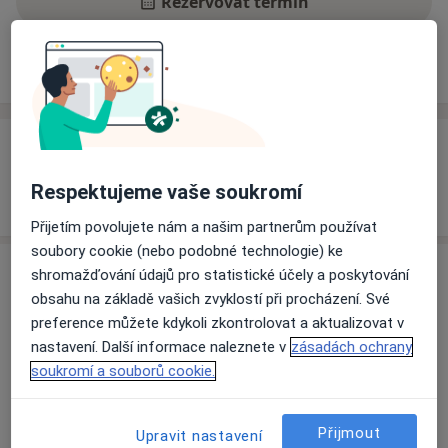
Rezervovat termín
Zkušenosti
Ceník
Adresy
Názory pacientů
Zkušenosti
Pacienti, které ošetřuji
Respektujeme vaše soukromí
Dospělí
Přijetím povolujete nám a našim partnerům používat
soubory cookie (nebo podobné technologie) ke
Služby a ceník služeb
shromažďování údajů pro statistické účely a poskytování
obsahu na základě vašich zvyklostí při procházení. Své
Běžný termín
preference můžete kdykoli zkontrolovat a aktualizovat v
Detaily
nastavení. Další informace naleznete v
zásadách ochrany
soukromí a souborů cookie.
Jak fungují ceny?
Přijmout
Upravit nastavení