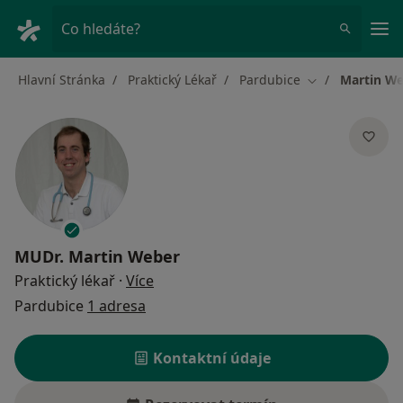
Hla
Co hledáte?
Hlavní Stránka
Praktický Lékař
Pardubice
Martin W
Změna města
MUDr.
Martin Weber
o specializacích
Praktický lékař
·
Více
Pardubice
1 adresa
Kontaktní údaje