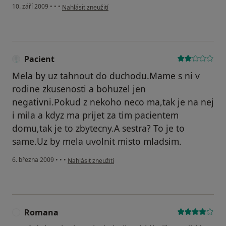
podle názoru uživatele Spokojená pacientka
10. září 2009
•
•
•
Nahlásit zneužití
Pacient
Mela by uz tahnout do duchodu.Mame s ni v
rodine zkusenosti a bohuzel jen
negativni.Pokud z nekoho neco ma,tak je na nej
i mila a kdyz ma prijet za tim pacientem
domu,tak je to zbytecny.A sestra? To je to
same.Uz by mela uvolnit misto mladsim.
podle názoru uživatele Pacient
6. března 2009
•
•
•
Nahlásit zneužití
Romana
R