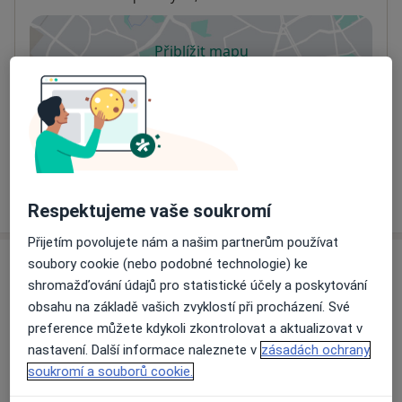
Přiblížit mapu
se otevře v nové záložce
Dostupnost
Na této adrese online kalendář není aktivní
Co mám v takové situaci udělat?
Více
o adrese
Respektujeme vaše soukromí
Přijetím povolujete nám a našim partnerům používat
soubory cookie (nebo podobné technologie) ke
Názory
shromažďování údajů pro statistické účely a poskytování
obsahu na základě vašich zvyklostí při procházení. Své
Přidejte svůj názor
preference můžete kdykoli zkontrolovat a aktualizovat v
nastavení. Další informace naleznete v
zásadách ochrany
soukromí a souborů cookie.
11 názorů