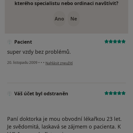
kterého specialistu nebo ordinaci navštívit?
Ano
Ne
Pacient
super vzdy bez problémů.
podle názoru uživatele Pacient
20. listopadu 2009
•
•
•
Nahlásit zneužití
Váš účet byl odstraněn
Paní doktorka je mou obvodní lékařkou 23 let.
Je svědomitá, laskavá se zájmem o pacienta. K