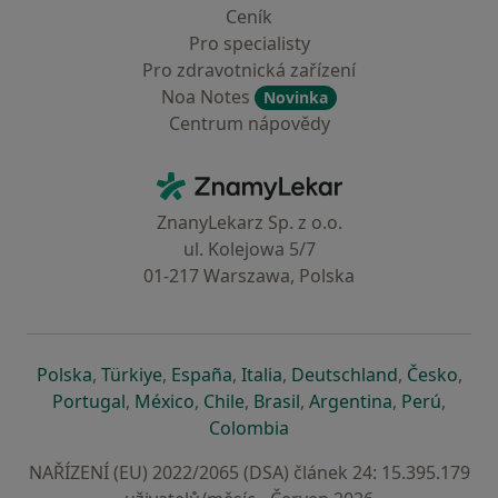
Ceník
Pro specialisty
Pro zdravotnická zařízení
Noa Notes
Novinka
Centrum nápovědy
Kontakt
ZnamyLekar - Hlavní stránka
ZnanyLekarz Sp. z o.o.
ul. Kolejowa 5/7
01-217 Warszawa, Polska
se otevře v nové záložce
se otevře v nové záložce
se otevře v nové záložce
se otevře v nové záložce
se otevře v 
se o
Polska
,
Türkiye
,
España
,
Italia
,
Deutschland
,
Česko
,
se otevře v nové záložce
se otevře v nové záložce
se otevře v nové záložce
se otevře v nové záložc
se otevře v 
se ote
Portugal
,
México
,
Chile
,
Brasil
,
Argentina
,
Perú
,
se otevře v nové záložce
Colombia
NAŘÍZENÍ (EU) 2022/2065 (DSA) článek 24: 15.395.179