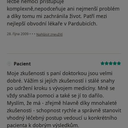
léčbě nemocí přistupuje
komplexně,nepodceňuje ani nejmenší problém
a díky tomu mi zachránila život. Patří mezi
nejlepší obvodní lékaře v Pardubicích.
podle názoru uživatele Váš účet byl odstraněn
28. října 2009
•
•
•
Nahlásit zneužití
Pacient
Moje zkušenosti s paní doktorkou jsou velmi
dobré. Vážím si jejích zkušeností i stálé snahy
po udržení kroku s vývojem medicíny. Mně se
vždy snažila pomoci a také se jí to dařilo.
Myslím, že má - zřejmě hlavně díky mnohaleté
zkušenosti - schopnost rychle a správně stanovit
vhodný léčebný postup vedoucí u konkrétního
pacienta k dobrým výsledkům.