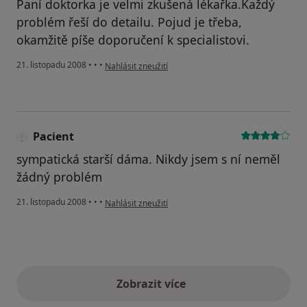
Paní doktorka je velmi zkušená lékařka.Každý
problém řeší do detailu. Pojud je třeba,
okamžitě píše doporučení k specialistovi.
podle názoru uživatele Romana
21. listopadu 2008
•
•
•
Nahlásit zneužití
Pacient
sympatická starší dáma. Nikdy jsem s ní neměl
žádný problém
podle názoru uživatele Pacient
21. listopadu 2008
•
•
•
Nahlásit zneužití
Zobrazit více
výše uvedené názory