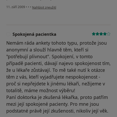
podle názoru uživatele Pacient
11. září 2009
•
•
•
Nahlásit zneužití
Spokojená pacientka
S
Nemám ráda ankety tohoto typu, protože jsou
anonymní a slouží hlavně těm, kteří si
"potřebují plivnout". Spokojení, v tomto
případě pacienti, dávají najevo spokojenost tím,
že u lékaře zůstávají. To mě také nutí k otázce
těm z vás, kteří vyjadřujete nespokojenost -
proč si nepřejdete k jinému lékaři, nežijeme v
totalitě, máme možnost výběru!
Paní doktorka je zkušená lékařka, proto patřím
mezi její spokojené pacienty. Pro mne jsou
podstatné právě její zkušenosti, nikoliv její věk.