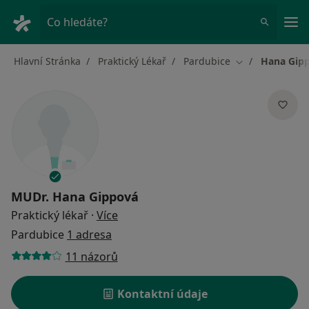
Hla
Co hledáte?
Hlavní Stránka
Praktický Lékař
Pardubice
Hana Gip
Změna města
MUDr.
Hana Gippová
o specializacích
Praktický lékař
·
Více
Pardubice
1 adresa
11 názorů
Kontaktní údaje