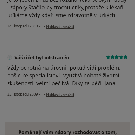
i zápory.Stačilo by trochu etiky,protože k lékaři
utíkáme vždy když jsme zdravotně v úzkých.
podle názoru uživatele Pacient
14. listopadu 2010
•
•
•
Nahlásit zneužití
Váš účet byl odstraněn
Vždy ochotná na úrovni, pokud vidí problém,
pošle ke specialistovi. Využívá bohaté životní
zkušenosti, velmi pečlivá. Díky za péči. Jana
podle názoru uživatele Váš účet byl odstraněn
23. listopadu 2009
•
•
•
Nahlásit zneužití
Pomáhají vám názory rozhodovat o tom,