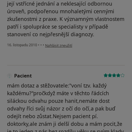
její vstřícné jednání a neklesající odbornou
úroveň, podpořenou mnohaletými cennými
zkušenostmi z praxe. K významným vlastnostem
patří i spolupráce se specialisty v případě
stanovení co nejpřesnější diagnozy.
podle názoru uživatele Pacient
16. listopadu 2010
•
•
•
Nahlásit zneužití
Pacient
mám dotaz a stěžovatele:"voní tzv. každý
každému?"pročkdyž máte v těchto řádcích
siláckou odvahu pouze hanit,nemáte dost
odvahy říci svůj názor z očí do očí,a pak buď
odejít nebo zůstat.Nejsem pacient pí.
doktorky,ale znám ji delší dobu a mám pocit,že
je to jeden z nás bez rozdílu věku se svým klady