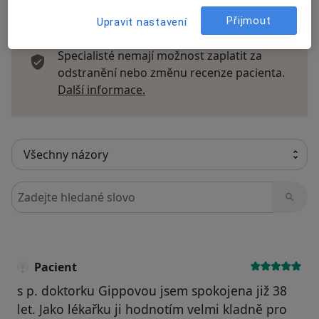
Přijmout
Upravit nastavení
Recenze pacientů jsou pro nás důležité.
Specialisté nemají možnost zaplatit za
odstranění nebo změnu recenze pacienta.
Další informace o názorech
Další informace.
Hledejte v názorech
Pacient
s p. doktorku Gippovou jsem spokojena již 38
let. Jako lékařku ji hodnotím velmi kladně pro