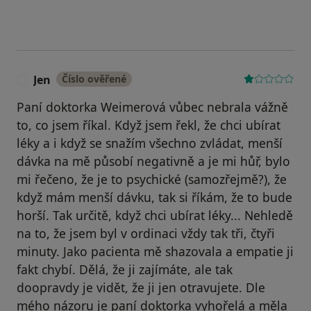
Jen
Číslo ověřené
J
Paní doktorka Weimerová vůbec nebrala vážně
to, co jsem říkal. Když jsem řekl, že chci ubírat
léky a i když se snažím všechno zvládat, menší
dávka na mě působí negativně a je mi hůř, bylo
mi řečeno, že je to psychické (samozřejmě?), že
když mám menší dávku, tak si říkám, že to bude
horší. Tak určitě, když chci ubírat léky... Nehledě
na to, že jsem byl v ordinaci vždy tak tři, čtyři
minuty. Jako pacienta mě shazovala a empatie ji
fakt chybí. Dělá, že ji zajímáte, ale tak
doopravdy je vidět, že ji jen otravujete. Dle
mého názoru je paní doktorka vyhořelá a měla