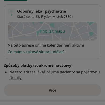
Odborný lékař psychiatrie
Stará cesta 83,
Frýdek-Místek
73801
Přiblížit mapu
se otevře v nové záložce
Dostupnost
Na této adrese online kalendář není aktivní
Co mám v takové situaci udělat?
Způsoby platby (soukromé návštěvy)
Na teto adrese lékař přijímá pacienty na pojišťovnu
Detaily
Více
o adrese