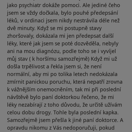
jako psychiatr dokáže pomoci. Ale jediné čeho
jsem se vždy dočkala, bylo pouhé předepsání
léků, v ordinaci jsem nikdy nestrávila déle než
dvě minuty. Když se mi postupně stavy
zhoršovaly, dokázala mi jen předepsat další
léky, které jak jsem se poté dozvěděla, nebyly
ani na mou diagnózu, podle toho se i vyvíjel
můj stav ( k horšímu samozřejmě) Když mi už
došla trpělivost a řekla jsem si, že není
normální, aby mi po tolika letech nedokázala
zmírnit panickou poruchu, která nepatří zrovna
k vážnějším onemocněním, tak mi při poslední
návštěvě bylo paní doktorkou řečeno, že mi
léky nezabírají z toho důvodu, že určitě užívám
celou dobu drogy. Tohle byla poslední kapka.
Samozřejmě jsem přešla k jiné paní doktorce. A
opravdu nikomu z Vás nedoporučuji, pokud