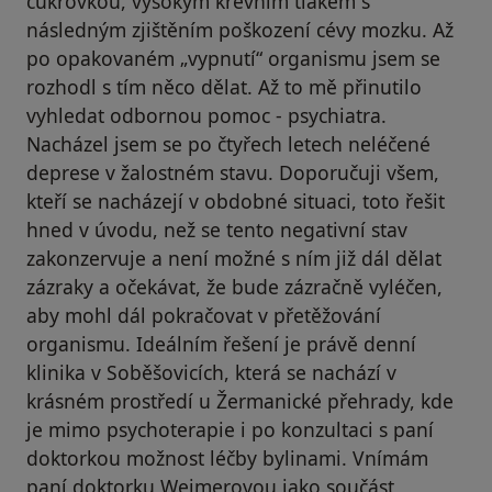
cukrovkou, vysokým krevním tlakem s
následným zjištěním poškození cévy mozku. Až
po opakovaném „vypnutí“ organismu jsem se
rozhodl s tím něco dělat. Až to mě přinutilo
vyhledat odbornou pomoc - psychiatra.
Nacházel jsem se po čtyřech letech neléčené
deprese v žalostném stavu. Doporučuji všem,
kteří se nacházejí v obdobné situaci, toto řešit
hned v úvodu, než se tento negativní stav
zakonzervuje a není možné s ním již dál dělat
zázraky a očekávat, že bude zázračně vyléčen,
aby mohl dál pokračovat v přetěžování
organismu. Ideálním řešení je právě denní
klinika v Soběšovicích, která se nachází v
krásném prostředí u Žermanické přehrady, kde
je mimo psychoterapie i po konzultaci s paní
doktorkou možnost léčby bylinami. Vnímám
paní doktorku Weimerovou jako součást