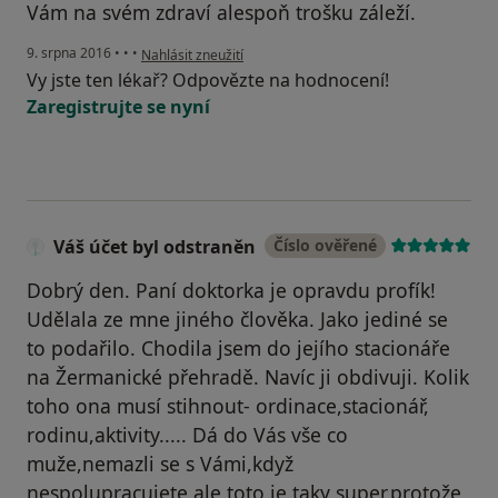
Vám na svém zdraví alespoň trošku záleží.
podle názoru uživatele Váš účet byl odstraněn
9. srpna 2016
•
•
•
Nahlásit zneužití
Vy jste ten lékař? Odpovězte na hodnocení!
Zaregistrujte se nyní
Váš účet byl odstraněn
Číslo ověřené
Dobrý den. Paní doktorka je opravdu profík!
Udělala ze mne jiného člověka. Jako jediné se
to podařilo. Chodila jsem do jejího stacionáře
na Žermanické přehradě. Navíc ji obdivuji. Kolik
toho ona musí stihnout- ordinace,stacionář,
rodinu,aktivity..... Dá do Vás vše co
muže,nemazli se s Vámi,když
nespolupracujete,ale toto je taky super,protože