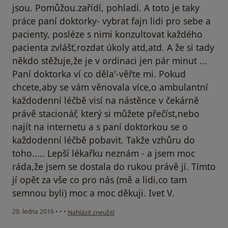
jsou. Pomůžou.zařídí, pohladí. A toto je taky
práce paní doktorky- vybrat fajn lidi pro sebe a
pacienty, posléze s nimi konzultovat každého
pacienta zvlášť,rozdat úkoly atd,atd. A že si tady
někdo stěžuje,že je v ordinaci jen pár minut ...
Paní doktorka ví co děla'-věřte mi. Pokud
chcete,aby se vám věnovala více,o ambulantní
každodenní léčbě visí na nástěnce v čekárně
právě stacionář, který si můžete přečíst,nebo
najít na internetu a s paní doktorkou se o
každodenní léčbě pobavit. Takže vzhůru do
toho..... Lepší lékařku neznám - a jsem moc
ráda,že jsem se dostala do rukou právě jí. Tímto
jí opět za vše co pro nás (mě a lidi,co tam
semnou byli) moc a moc děkuji. Ivet V.
podle názoru uživatele Váš účet byl odstraněn
20. ledna 2016
•
•
•
Nahlásit zneužití