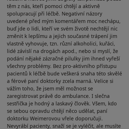
těm z nás, kteří pomoci chtějí a aktivně
spolupracují při léčbě. Negativní názory
uvedené před mým komentářem moc nechápu,
buď jde o lidi, kteří ve svém životě nechtějí nic
změnit k lepšímu a jejich současné trápení jim
vlastně vyhovuje, tzn. různí alkoholici, kuřáci,
lidé závislí na drogách apod., nebo si myslí, že
podání nějaké zázračné pilulky jim ihned vyřeší
všechny problémy. Bez pro-aktivního přístupu
pacientů k léčbě bude veškerá snaha této skvělé
a férové paní doktorky zcela marná. Velice si
vážím toho, že jsem měl možnost se
zaregistrovat právě do ambulance. I slečna
sestřička je hodný a laskavý člověk. Všem, kdo
se sebou opravdu chtějí něco udělat, paní
doktorku Weimerovou vřele doporučuji.
Nevyrábí pacienty, snaží se je vyléčit, ale musíte