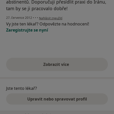
abstinentů. Doporučuji přesídlit praxi do Íránu,
tam by se ji pracovalo dobře!
podle názoru uživatele Váš účet byl odstraněn
27. července 2012
•
•
•
Nahlásit zneužití
Vy jste ten lékař? Odpovězte na hodnocení!
Zaregistrujte se nyní
Zobrazit více
výše uvedené názory
Jste tento lékař?
Upravit nebo spravovat profil