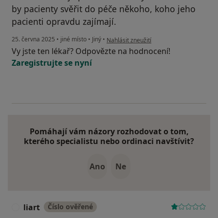
by pacienty svěřit do péče někoho, koho jeho
pacienti opravdu zajímají.
podle názoru uživatele Jen
25. června 2025
•
jiné místo
•
Jiný
•
Nahlásit zneužití
Vy jste ten lékař? Odpovězte na hodnocení!
Zaregistrujte se nyní
Pomáhají vám názory rozhodovat o tom,
kterého specialistu nebo ordinaci navštívit?
Ano
Ne
liart
Číslo ověřené
L