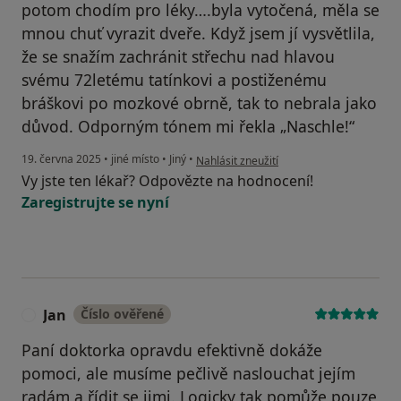
potom chodím pro léky….byla vytočená, měla se
mnou chuť vyrazit dveře. Když jsem jí vysvětlila,
že se snažím zachránit střechu nad hlavou
svému 72letému tatínkovi a postiženému
bráškovi po mozkové obrně, tak to nebrala jako
důvod. Odporným tónem mi řekla „Naschle!“
podle názoru uživatele liart
19. června 2025
•
jiné místo
•
Jiný
•
Nahlásit zneužití
Vy jste ten lékař? Odpovězte na hodnocení!
Zaregistrujte se nyní
Jan
Číslo ověřené
J
Paní doktorka opravdu efektivně dokáže
pomoci, ale musíme pečlivě naslouchat jejím
radám a řídit se jimi. Logicky tak pomůže pouze