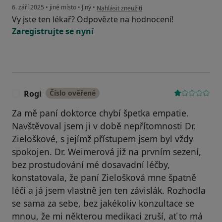
podle názoru uživatele Martin
6. září 2025
•
jiné místo
•
Jiný
•
Nahlásit zneužití
Vy jste ten lékař? Odpovězte na hodnocení!
Zaregistrujte se nyní
Rogi
Číslo ověřené
R
Za mě paní doktorce chybí špetka empatie.
Navštěvoval jsem ji v době nepřítomnosti Dr.
Zieloškové, s jejímž přístupem jsem byl vždy
spokojen. Dr. Weimerová již na prvním sezení,
bez prostudování mé dosavadní léčby,
konstatovala, že paní Zielošková mne špatně
léčí a já jsem vlastně jen ten závislák. Rozhodla
se sama za sebe, bez jakékoliv konzultace se
mnou, že mi některou medikaci zruší, ať to má