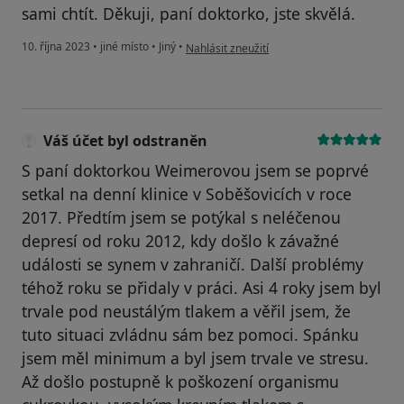
sami chtít. Děkuji, paní doktorko, jste skvělá.
podle názoru uživatele Jan
10. října 2023
•
jiné místo
•
Jiný
•
Nahlásit zneužití
Váš účet byl odstraněn
S paní doktorkou Weimerovou jsem se poprvé
setkal na denní klinice v Soběšovicích v roce
2017. Předtím jsem se potýkal s neléčenou
depresí od roku 2012, kdy došlo k závažné
události se synem v zahraničí. Další problémy
téhož roku se přidaly v práci. Asi 4 roky jsem byl
trvale pod neustálým tlakem a věřil jsem, že
tuto situaci zvládnu sám bez pomoci. Spánku
jsem měl minimum a byl jsem trvale ve stresu.
Až došlo postupně k poškození organismu