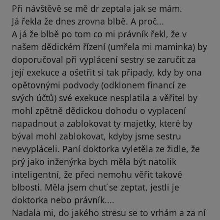
Při návštěvě se mě dr zeptala jak se mám.
Já řekla že dnes zrovna blbě. A proč...
A já že blbě po tom co mi právník řekl, že v
našem dědickém řízení (umřela mi maminka) by
doporučoval při vyplácení sestry se zaručit za
její exekuce a ošetřit si tak případy, kdy by ona
opětovnými podvody (odklonem financí ze
svých účtů) své exekuce nesplatila a věřitel by
mohl zpětně dědickou dohodu o vyplacení
napadnout a zablokovat ty majetky, které by
býval mohl zablokovat, kdyby jsme sestru
nevypláceli. Paní doktorka vyletěla ze židle, že
prý jako inženýrka bych měla být natolik
inteligentní, že přeci nemohu věřit takové
blbosti. Měla jsem chuť se zeptat, jestli je
doktorka nebo právník....
Nadala mi, do jakého stresu se to vrhám a za ní