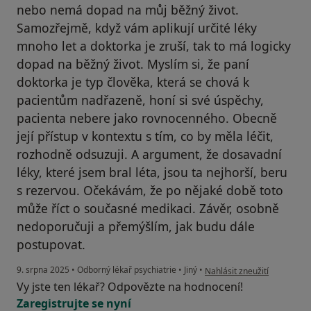
nebo nemá dopad na můj běžný život.
Samozřejmě, když vám aplikují určité léky
mnoho let a doktorka je zruší, tak to má logicky
dopad na běžný život. Myslím si, že paní
doktorka je typ člověka, která se chová k
pacientům nadřazeně, honí si své úspěchy,
pacienta nebere jako rovnocenného. Obecně
její přístup v kontextu s tím, co by měla léčit,
rozhodně odsuzuji. A argument, že dosavadní
léky, které jsem bral léta, jsou ta nejhorší, beru
s rezervou. Očekávám, že po nějaké době toto
může říct o současné medikaci. Závěr, osobně
nedoporučuji a přemýšlím, jak budu dále
postupovat.
podle názoru uživatele Rogi
9. srpna 2025
•
Odborný lékař psychiatrie
•
Jiný
•
Nahlásit zneužití
Vy jste ten lékař? Odpovězte na hodnocení!
Zaregistrujte se nyní