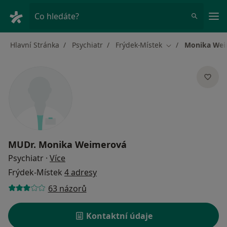
Hla
Co hledáte?
Hlavní Stránka
Psychiatr
Frýdek-Místek
Monika Wei
Změna města
MUDr.
Monika Weimerová
o specializacích
Psychiatr
·
Více
Frýdek-Místek
4 adresy
63 názorů
Kontaktní údaje