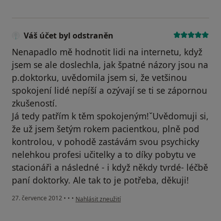
Váš účet byl odstraněn
Nenapadlo mě hodnotit lidi na internetu, když
jsem se ale doslechla, jak špatné názory jsou na
p.doktorku, uvědomila jsem si, že vetšinou
spokojení lidé nepíší a ozývají se ti se zápornou
zkušeností.
Já tedy patřím k těm spokojeným!ˇUvědomuji si,
že už jsem šetým rokem pacientkou, plně pod
kontrolou, v pohodě zastávám svou psychicky
nelehkou profesi učitelky a to díky pobytu ve
stacionáři a následné - i když někdy tvrdé- léčbě
paní doktorky. Ale tak to je potřeba, děkuji!
podle názoru uživatele Váš účet byl odstraněn
27. července 2012
•
•
•
Nahlásit zneužití