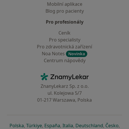
Mobilní aplikace
Blog pro pacienty
Pro profesionály
Ceník
Pro specialisty
Pro zdravotnická zařízení
Noa Notes
Novinka
Centrum nápovědy
Kontakt
ZnamyLekar - Hlavní stránka
ZnanyLekarz Sp. z o.o.
ul. Kolejowa 5/7
01-217 Warszawa, Polska
se otevře v nové záložce
se otevře v nové záložce
se otevře v nové záložce
se otevře v nové záložce
se otevře v 
se o
Polska
,
Türkiye
,
España
,
Italia
,
Deutschland
,
Česko
,