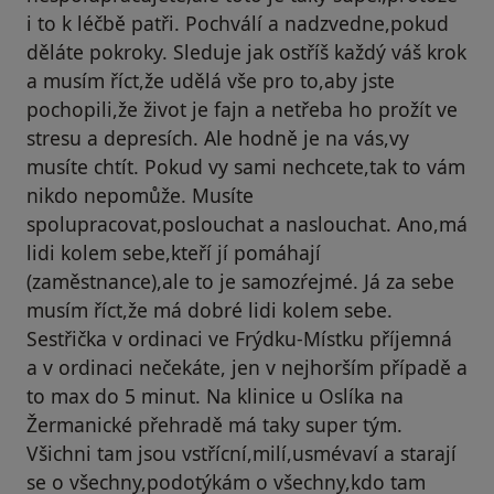
i to k léčbě patři. Pochválí a nadzvedne,pokud
děláte pokroky. Sleduje jak ostříš každý váš krok
a musím říct,že udělá vše pro to,aby jste
pochopili,že život je fajn a netřeba ho prožít ve
stresu a depresích. Ale hodně je na vás,vy
musíte chtít. Pokud vy sami nechcete,tak to vám
nikdo nepomůže. Musíte
spolupracovat,poslouchat a naslouchat. Ano,má
lidi kolem sebe,kteří jí pomáhají
(zaměstnance),ale to je samozŕejmé. Já za sebe
musím říct,že má dobré lidi kolem sebe.
Sestřička v ordinaci ve Frýdku-Místku příjemná
a v ordinaci nečekáte, jen v nejhorším případě a
to max do 5 minut. Na klinice u Oslíka na
Žermanické přehradě má taky super tým.
Všichni tam jsou vstřícní,milí,usmévaví a starají
se o všechny,podotýkám o všechny,kdo tam