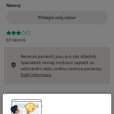
Názory
Přidejte svůj názor
63 názorů
Recenze pacientů jsou pro nás důležité.
Specialisté nemají možnost zaplatit za
odstranění nebo změnu recenze pacienta.
Další informace o názorech
Další informace.
Hledejte v názorech