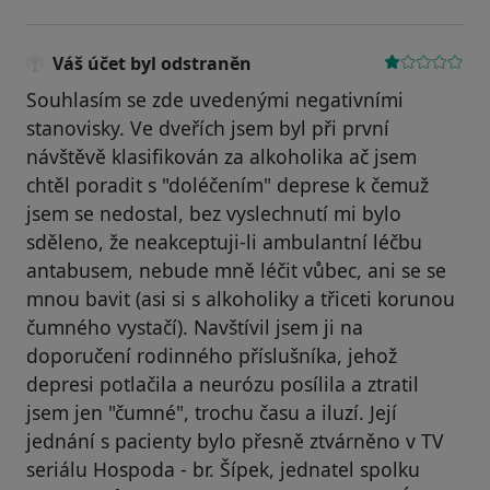
Váš účet byl odstraněn
Souhlasím se zde uvedenými negativními
stanovisky. Ve dveřích jsem byl při první
návštěvě klasifikován za alkoholika ač jsem
chtěl poradit s "doléčením" deprese k čemuž
jsem se nedostal, bez vyslechnutí mi bylo
sděleno, že neakceptuji-li ambulantní léčbu
antabusem, nebude mně léčit vůbec, ani se se
mnou bavit (asi si s alkoholiky a třiceti korunou
čumného vystačí). Navštívil jsem ji na
doporučení rodinného příslušníka, jehož
depresi potlačila a neurózu posílila a ztratil
jsem jen "čumné", trochu času a iluzí. Její
jednání s pacienty bylo přesně ztvárněno v TV
seriálu Hospoda - br. Šípek, jednatel spolku