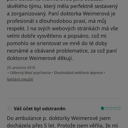
skvělého týmu, který měla perfektně sestavený
a zorganizovaný. Paní doktorka Weimerová je
profesionál s dlouhodobou praxí, má můj
respekt. I na svých webových stránkách má vše
velmi dobře vysvětleno a popsáno, což mi
pomohlo se orientovat ve mně do té doby
neznámé a obávané problematice, za což paní
doktorce Weimerové děkuji.
20. prosince 2018
•
Odborný lékař psychiatrie
•
Dlouhodobá neléčená deprese
•
podle názoru uživatele Váš účet byl odstraněn
Nahlásit zneužití
Váš účet byl odstraněn
Do ambulance p. doktorky Weimerové jsem
docházela přes 5 let. Protože jsem věřila, že mi