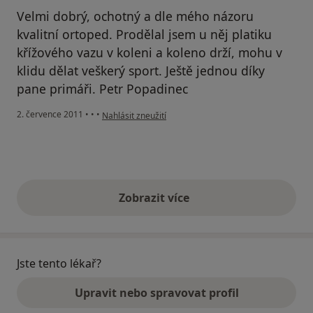
Velmi dobrý, ochotný a dle mého názoru
kvalitní ortoped. Prodělal jsem u něj platiku
křížového vazu v koleni a koleno drží, mohu v
klidu dělat veškerý sport. Ještě jednou díky
pane primáři. Petr Popadinec
podle názoru uživatele Pacient
2. července 2011
•
•
•
Nahlásit zneužití
Zobrazit více
výše uvedené názory
Jste tento lékař?
Upravit nebo spravovat profil