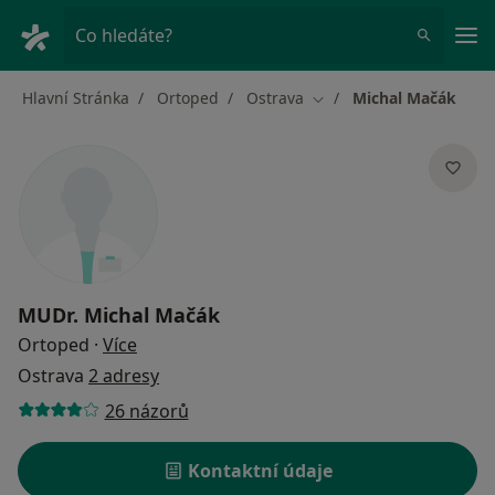
Hla
Co hledáte?
Hlavní Stránka
Ortoped
Ostrava
Michal Mačák
Změna města
MUDr.
Michal Mačák
o specializacích
Ortoped
·
Více
Ostrava
2 adresy
26 názorů
Kontaktní údaje