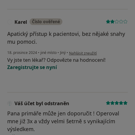
Karel
Číslo ověřené
K
Apatický přístup k pacientovi, bez nějaké snahy
mu pomoci.
podle názoru uživatele Karel
18. prosince 2024
•
jiné místo
•
Jiný
•
Nahlásit zneužití
Vy jste ten lékař? Odpovězte na hodnocení!
Zaregistrujte se nyní
Váš účet byl odstraněn
Pana primáře může jen doporučit ! Operoval
mne již 3x a vždy velmi šetrně s vynikajícím
výsledkem.