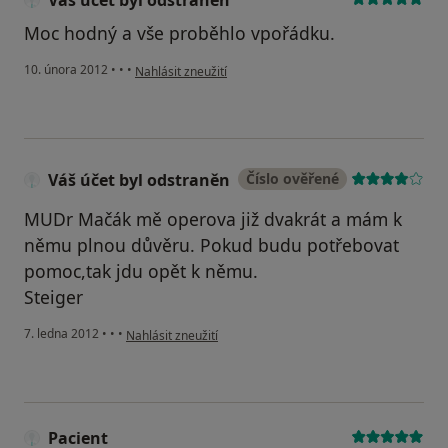
Váš účet byl odstraněn
Moc hodný a vše proběhlo vpořádku.
podle názoru uživatele Váš účet byl odstraněn
10. února 2012
•
•
•
Nahlásit zneužití
Váš účet byl odstraněn
Číslo ověřené
MUDr Mačák mě operova již dvakrát a mám k
němu plnou důvěru. Pokud budu potřebovat
pomoc,tak jdu opět k němu.
Steiger
podle názoru uživatele Váš účet byl odstraněn
7. ledna 2012
•
•
•
Nahlásit zneužití
Pacient