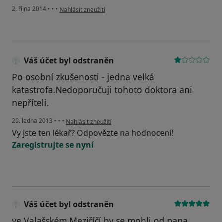
podle názoru uživatele Váš účet byl odstraněn
2. října 2014
•
•
•
Nahlásit zneužití
Váš účet byl odstraněn
Po osobní zkušenosti - jedna velká
katastrofa.Nedoporučuji tohoto doktora ani
nepříteli.
podle názoru uživatele Váš účet byl odstraněn
29. ledna 2013
•
•
•
Nahlásit zneužití
Vy jste ten lékař? Odpovězte na hodnocení!
Zaregistrujte se nyní
Váš účet byl odstraněn
ve Valašském Meziříčí by se mohli od pana