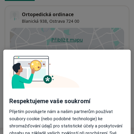
Ortopedická ordinace
Blanická 938,
Ostrava
724 00
Přiblížit mapu
se otevře v nové záložce
Dostupnost
Na této adrese online kalendář není aktivní
Co mám v takové situaci udělat?
Způsoby platby (soukromé návštěvy)
Na teto adrese lékař přijímá pacienty na pojišťovnu
Detaily
Respektujeme vaše soukromí
Přijetím povolujete nám a našim partnerům používat
Více
o adrese
soubory cookie (nebo podobné technologie) ke
shromažďování údajů pro statistické účely a poskytování
obsahu na základě vašich zvyklostí při procházení. Své