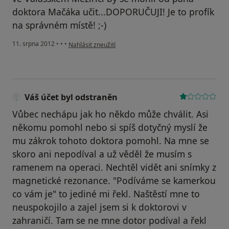
doktora Mačáka učit...DOPORUČUJI! Je to profík
na správném místě! ;-)
podle názoru uživatele Váš účet byl odstraněn
11. srpna 2012
•
•
•
Nahlásit zneužití
Váš účet byl odstraněn
Vůbec nechápu jak ho někdo může chválit. Asi
někomu pomohl nebo si spíš dotyčný myslí že
mu zákrok tohoto doktora pomohl. Na mne se
skoro ani nepodíval a už věděl že musím s
ramenem na operaci. Nechtěl vidět ani snímky z
magnetické rezonance. "Podíváme se kamerkou
co vám je" to jediné mi řekl. Naštěstí mne to
neuspokojilo a zajel jsem si k doktorovi v
zahraničí. Tam se ne mne dotor podíval a řekl