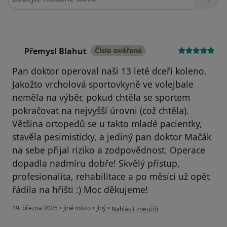
Přemysl Blahut
Číslo ověřené
P
Pan doktor operoval naši 13 leté dceři koleno.
Jakožto vrcholová sportovkyně ve volejbale
neměla na výběr, pokud chtěla se sportem
pokračovat na nejvyšší úrovni (což chtěla).
Většina ortopedů se u takto mladé pacientky,
stavěla pesimisticky, a jediný pan doktor Mačák
na sebe přijal riziko a zodpovědnost. Operace
dopadla nadmíru dobře! Skvělý přístup,
profesionalita, rehabilitace a po měsíci už opět
řádila na hřišti :) Moc děkujeme!
podle názoru uživatele Přemysl Blahut
19. března 2025
•
jiné místo
•
Jiný
•
Nahlásit zneužití