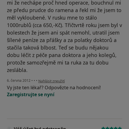
mi že nechápe proč hned operace, bouchnul mi
ze předu prudce do ramena a řekl mi že jsem to
měl vykloubené. V rusku mne to stálo
1000rublů (cca 650,-Kč). Třičtvrtě roku jsem byl v
bolestech že jsem ani spát nemohl, utratil jsem
šílené peníze za přášky a za polatky doktorů a
stačila taková blbost. Teď se budu nějakou
dobu léčit z péče pana doktora a jeho kolegů,
protože samozřejmě mi ta ruka za tu dobu
zeslábla.
podle názoru uživatele Váš účet byl odstraněn
6. června 2012
•
•
•
Nahlásit zneužití
Vy jste ten lékař? Odpovězte na hodnocení!
Zaregistrujte se nyní