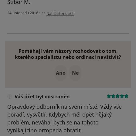
Stibor M.
podle názoru uživatele Váš účet byl odstraněn
24. listopadu 2016
•
•
•
Nahlásit zneužití
Pomáhají vám názory rozhodovat o tom,
kterého specialistu nebo ordinaci navštívit?
Ano
Ne
Váš účet byl odstraněn
Opravdový odborník na svém místě. Vždy vše
poradí, vysvětlí. Kdybych měl opět nějaký
problém, neváhal bych se na tohoto
vynikajícího ortopeda obrátit.